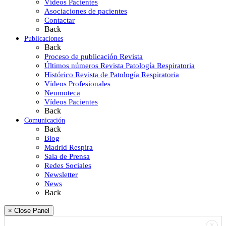
Vídeos Pacientes
Asociaciones de pacientes
Contactar
Back
Publicaciones
Back
Proceso de publicación Revista
Últimos números Revista Patología Respiratoria
Histórico Revista de Patología Respiratoria
Vídeos Profesionales
Neumoteca
Vídeos Pacientes
Back
Comunicación
Back
Blog
Madrid Respira
Sala de Prensa
Redes Sociales
Newsletter
News
Back
× Close Panel
X