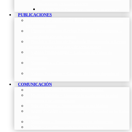
Neumología y Cirugía Torácica
Contactar
–
Póngase en contacto con nosotros
PUBLICACIONES
Proceso de publicación Revista
–
Conoce y participa
con nuestra revista
Últimos números Revista Patología Respiratoria
–
Acceso rápido a lo más reciente
Histórico Revista de Patología Respiratoria
–
Revista
Científica online, trimestral y de acceso abierto
Vídeos Profesionales
–
Colección de Vídeos de
Profesionales
Neumoteca
–
Colección de información sobre la
Neumología
Vídeos Pacientes
–
Colección de Vídeos dirigidos al
Pacientes
COMUNICACIÓN
Blog
–
Artículos e Insights de Neumomadrid
Madrid Respira
–
Llamada a la acción sobre la salud
respiratoria y su comunicación
Sala de Prensa
–
Neumomadrid en los Medios
Redes Sociales
–
Interacciones de la Sociedad en las Redes
Sociales
Newsletter
–
Boletines periódicos de información
News
–
Las últimas noticias de la fundación