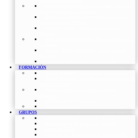
de Investigación Nóveles
Premios a Artículos Internacionales
–
Premio a
la mejor Publicación Internacional
Premios a Artículos Nacionales
–
Premio a la
mejor Publicación Nacional
Premios a Tesis
–
Premio a la mejor Tesis
Doctoral
Premios a Bolsa de viaje
–
Becas para Formación
en Centros
Premio a Mejor Residente
–
Premio al mejor
Residente
Premios – Histórico de Convocatorias
FORMACIÓN
Cursos Actuales
–
Catálogo de Cursos Actuales
Cursos Avalados
–
Catalogo de cursos avalados por
NEUMOMADRID
Cursos Históricos
–
Catálogo de Cursos
Históricos
Solicitud de nuevos cursos
Acceso al Campus
GRUPOS
Coordinadores de Grupos de Trabajo
Normativas de los Grupos de Trabajo
Grupo de EPOC
Grupo de Inf. Respiratorias y Tuberculosis