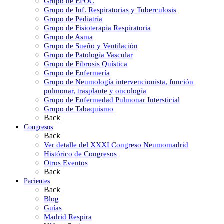
Grupo de EPOC
Grupo de Inf. Respiratorias y Tuberculosis
Grupo de Pediatría
Grupo de Fisioterapia Respiratoria
Grupo de Asma
Grupo de Sueño y Ventilación
Grupo de Patología Vascular
Grupo de Fibrosis Quística
Grupo de Enfermería
Grupo de Neumología intervencionista, función
pulmonar, trasplante y oncología
Grupo de Enfermedad Pulmonar Intersticial
Grupo de Tabaquismo
Back
Congresos
Back
Ver detalle del XXXI Congreso Neumomadrid
Histórico de Congresos
Otros Eventos
Back
Pacientes
Back
Blog
Guías
Madrid Respira