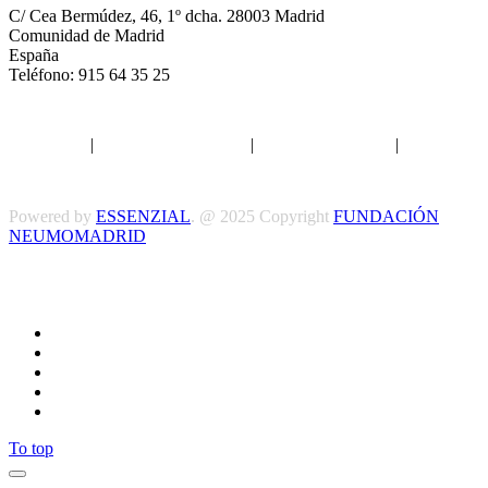
C/ Cea Bermúdez, 46, 1º dcha. 28003 Madrid
Comunidad de Madrid
España
Teléfono: 915 64 35 25
Aviso legal
|
Política de privacidad
|
Política de Cookies
|
Términos
y Condiciones
Powered by
ESSENZIAL
. @ 2025 Copyright
FUNDACIÓN
NEUMOMADRID
Síguenos
To top