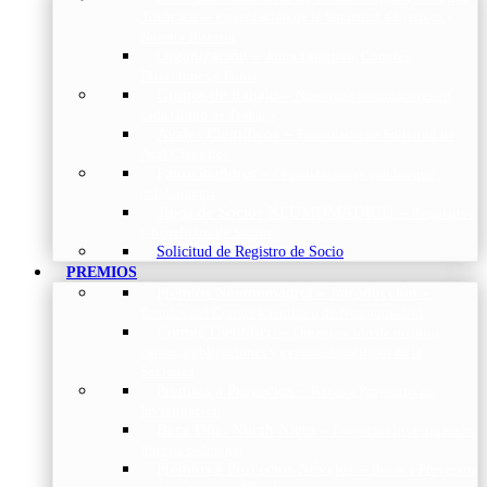
Torácica
–
Presentación de la Sociedad, Objetivos y
Nuestra Historia
Organización
–
Junta Directiva, Comités,
Direcciones y Foros
Grupos de trabajo
–
Nuestros coordinadores en
cada Grupo de Trabajo
Avales Científicos
–
Formulario de Solicitud de
Aval Científico
Patrocinadores
–
Organizaciones con las que
colaboramos
Tipos de Socios NEUMOMADRID
–
Requisitos
y beneficios de Socios
Solicitud de Registro de Socio
PREMIOS
Premios Neumomadrid – Introducción
–
Premios del Comité Científico de Neumomadrid
Comité Científico
–
Organización de premios,
cursos, publicaciones y eventos científicos de la
Sociedad
Premios a Proyectos
–
Becas a Proyectos de
Investigación
Beca Dña. Norah Nieto
–
Proyectos investigación
fibrosis pulmonar
Premios a Proyectos Nóveles
–
Becas a Proyectos