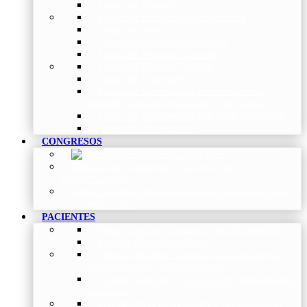
Grupo de Pediatría
Grupo de Fisioterapia Respiratoria
Grupo de Asma
Grupo de Sueño y Ventilación
Grupo de Patología Vascular
Grupo de Fibrosis Quística
Grupo de Enfermería
Grupo de Neumología intervencionista,
función pulmonar, trasplante y oncología
Grupo de Enfermedad Pulmonar Intersticial
Grupo de Tabaquismo
CONGRESOS
Histórico de Congresos
–
Congresos de
NEUMOMADRID
Otros Eventos
–
Entrega de premios, bienvenidas, tardes
con expertos y más.
PACIENTES
Blog
–
Artículos e Insights de NEUMOMADRID
Guías
–
Colección de Guías
Madrid Respira
–
Llamada a la acción sobre la
salud respiratoria y su comunicación
Vídeos Pacientes
–
Colección de Vídeos dirigidos
al Paciente
Asociaciones de pacientes
–
Asociaciones de