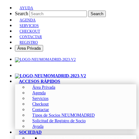
AYUDA
Search
Search
AGENDA
SERVICIOS
CHECKOUT
CONTACTAR
REGISTRO
Área Privada
ACCESOS RÁPIDOS
Área Privada
Agenda
Servicios
Checkout
Contactar
Tipos de Socios NEUMOMADRID
Solicitud de Registro de Socio
Ayuda
SOCIEDAD
Sociedad Madrileña de Neumología y Cirugía