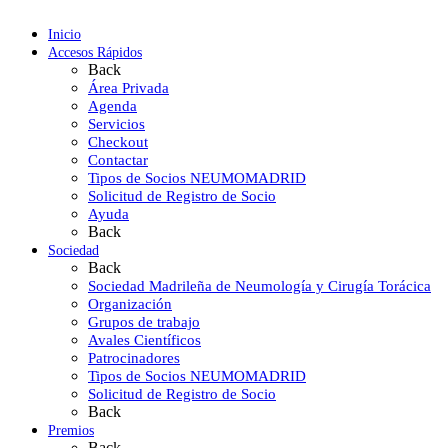
Inicio
Accesos Rápidos
Back
Área Privada
Agenda
Servicios
Checkout
Contactar
Tipos de Socios NEUMOMADRID
Solicitud de Registro de Socio
Ayuda
Back
Sociedad
Back
Sociedad Madrileña de Neumología y Cirugía Torácica
Organización
Grupos de trabajo
Avales Científicos
Patrocinadores
Tipos de Socios NEUMOMADRID
Solicitud de Registro de Socio
Back
Premios
Back