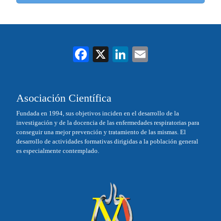
Fa
X
Li
E
ce
nk
m
bo
ed
ail
Asociación Científica
ok
In
Fundada en 1994, sus objetivos inciden en el desarrollo de la
investigación y de la docencia de las enfermedades respiratorias para
conseguir una mejor prevención y tratamiento de las mismas. El
desarrollo de actividades formativas dirigidas a la población general
es especialmente contemplado.