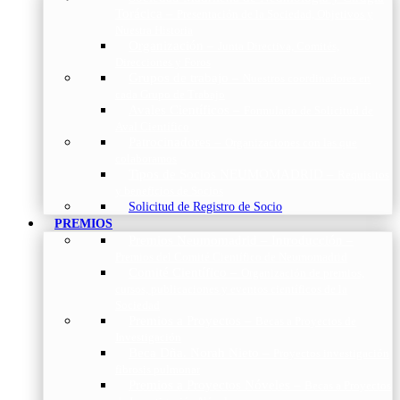
Torácica
–
Presentación de la Sociedad, Objetivos y
Nuestra Historia
Organización
–
Junta Directiva, Comités,
Direcciones y Foros
Grupos de trabajo
–
Nuestros coordinadores en
cada Grupo de Trabajo
Avales Científicos
–
Formulario de Solicitud de
Aval Científico
Patrocinadores
–
Organizaciones con las que
colaboramos
Tipos de Socios NEUMOMADRID
–
Requisitos
y beneficios de Socios
Solicitud de Registro de Socio
PREMIOS
Premios Neumomadrid – Introducción
–
Premios del Comité Científico de Neumomadrid
Comité Científico
–
Organización de premios,
cursos, publicaciones y eventos científicos de la
Sociedad
Premios a Proyectos
–
Becas a Proyectos de
Investigación
Beca Dña. Norah Nieto
–
Proyectos investigación
fibrosis pulmonar
Premios a Proyectos Nóveles
–
Becas a Proyectos