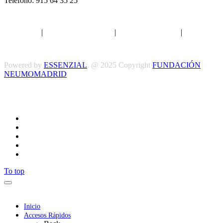
Teléfono: 915 64 35 25
Aviso legal
|
Política de privacidad
|
Política de Cookies
|
Términos
y Condiciones
Powered by
ESSENZIAL
. @ 2025 Copyright
FUNDACIÓN
NEUMOMADRID
Síguenos
To top
Inicio
Accesos Rápidos