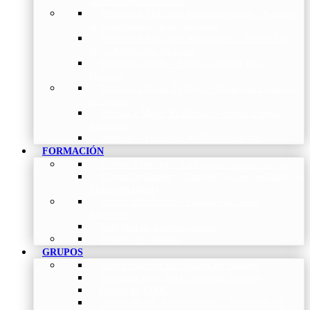
de Investigación Nóveles
Premios a Artículos Internacionales
–
Premio a
la mejor Publicación Internacional
Premios a Artículos Nacionales
–
Premio a la
mejor Publicación Nacional
Premios a Tesis
–
Premio a la mejor Tesis
Doctoral
Premios a Bolsa de viaje
–
Becas para Formación
en Centros
Premio a Mejor Residente
–
Premio al mejor
Residente
Premios – Histórico de Convocatorias
FORMACIÓN
Cursos Actuales
–
Catálogo de Cursos Actuales
Cursos Avalados
–
Catalogo de cursos avalados por
NEUMOMADRID
Cursos Históricos
–
Catálogo de Cursos
Históricos
Solicitud de nuevos cursos
Acceso al Campus
GRUPOS
Coordinadores de Grupos de Trabajo
Normativas de los Grupos de Trabajo
Grupo de EPOC
Grupo de Inf. Respiratorias y Tuberculosis