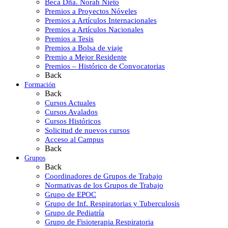
Beca Dña. Norah Nieto
Premios a Proyectos Nóveles
Premios a Artículos Internacionales
Premios a Artículos Nacionales
Premios a Tesis
Premios a Bolsa de viaje
Premio a Mejor Residente
Premios – Histórico de Convocatorias
Back
Formación
Back
Cursos Actuales
Cursos Avalados
Cursos Históricos
Solicitud de nuevos cursos
Acceso al Campus
Back
Grupos
Back
Coordinadores de Grupos de Trabajo
Normativas de los Grupos de Trabajo
Grupo de EPOC
Grupo de Inf. Respiratorias y Tuberculosis
Grupo de Pediatría
Grupo de Fisioterapia Respiratoria