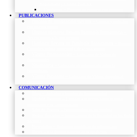
Neumología y Cirugía Torácica
Contactar
–
Póngase en contacto con nosotros
PUBLICACIONES
Proceso de publicación Revista
–
Conoce y participa
con nuestra revista
Últimos números Revista Patología Respiratoria
–
Acceso rápido a lo más reciente
Histórico Revista de Patología Respiratoria
–
Revista
Científica online, trimestral y de acceso abierto
Vídeos Profesionales
–
Colección de Vídeos de
Profesionales
Neumoteca
–
Colección de información sobre la
Neumología
Vídeos Pacientes
–
Colección de Vídeos dirigidos al
Pacientes
COMUNICACIÓN
Blog
–
Artículos e Insights de Neumomadrid
Madrid Respira
–
Llamada a la acción sobre la salud
respiratoria y su comunicación
Sala de Prensa
–
Neumomadrid en los Medios
Redes Sociales
–
Interacciones de la Sociedad en las Redes
Sociales
Newsletter
–
Boletines periódicos de información
News
–
Las últimas noticias de la fundación