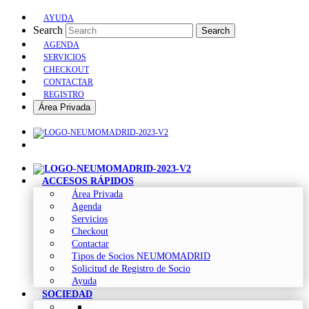
AYUDA
Search
Search
AGENDA
SERVICIOS
CHECKOUT
CONTACTAR
REGISTRO
Área Privada
ACCESOS RÁPIDOS
Área Privada
Agenda
Servicios
Checkout
Contactar
Tipos de Socios NEUMOMADRID
Solicitud de Registro de Socio
Ayuda
SOCIEDAD
Sociedad Madrileña de Neumología y Cirugía