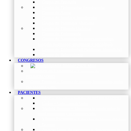
Grupo de Pediatría
Grupo de Fisioterapia Respiratoria
Grupo de Asma
Grupo de Sueño y Ventilación
Grupo de Patología Vascular
Grupo de Fibrosis Quística
Grupo de Enfermería
Grupo de Neumología intervencionista,
función pulmonar, trasplante y oncología
Grupo de Enfermedad Pulmonar Intersticial
Grupo de Tabaquismo
CONGRESOS
Histórico de Congresos
–
Congresos de
NEUMOMADRID
Otros Eventos
–
Entrega de premios, bienvenidas, tardes
con expertos y más.
PACIENTES
Blog
–
Artículos e Insights de NEUMOMADRID
Guías
–
Colección de Guías
Madrid Respira
–
Llamada a la acción sobre la
salud respiratoria y su comunicación
Vídeos Pacientes
–
Colección de Vídeos dirigidos
al Paciente
Asociaciones de pacientes
–
Asociaciones de