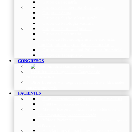
Grupo de Pediatría
Grupo de Fisioterapia Respiratoria
Grupo de Asma
Grupo de Sueño y Ventilación
Grupo de Patología Vascular
Grupo de Fibrosis Quística
Grupo de Enfermería
Grupo de Neumología intervencionista,
función pulmonar, trasplante y oncología
Grupo de Enfermedad Pulmonar Intersticial
Grupo de Tabaquismo
CONGRESOS
Histórico de Congresos
–
Congresos de
NEUMOMADRID
Otros Eventos
–
Entrega de premios, bienvenidas, tardes
con expertos y más.
PACIENTES
Blog
–
Artículos e Insights de NEUMOMADRID
Guías
–
Colección de Guías
Madrid Respira
–
Llamada a la acción sobre la
salud respiratoria y su comunicación
Vídeos Pacientes
–
Colección de Vídeos dirigidos
al Paciente
Asociaciones de pacientes
–
Asociaciones de