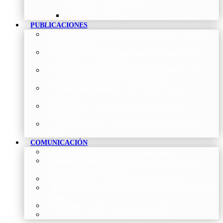
Neumología y Cirugía Torácica
Contactar
–
Póngase en contacto con nosotros
PUBLICACIONES
Proceso de publicación Revista
–
Conoce y participa
con nuestra revista
Últimos números Revista Patología Respiratoria
–
Acceso rápido a lo más reciente
Histórico Revista de Patología Respiratoria
–
Revista
Científica online, trimestral y de acceso abierto
Vídeos Profesionales
–
Colección de Vídeos de
Profesionales
Neumoteca
–
Colección de información sobre la
Neumología
Vídeos Pacientes
–
Colección de Vídeos dirigidos al
Pacientes
COMUNICACIÓN
Blog
–
Artículos e Insights de Neumomadrid
Madrid Respira
–
Llamada a la acción sobre la salud
respiratoria y su comunicación
Sala de Prensa
–
Neumomadrid en los Medios
Redes Sociales
–
Interacciones de la Sociedad en las Redes
Sociales
Newsletter
–
Boletines periódicos de información
News
–
Las últimas noticias de la fundación