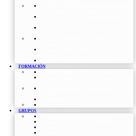
de Investigación Nóveles
Premios a Artículos Internacionales
–
Premio a
la mejor Publicación Internacional
Premios a Artículos Nacionales
–
Premio a la
mejor Publicación Nacional
Premios a Tesis
–
Premio a la mejor Tesis
Doctoral
Premios a Bolsa de viaje
–
Becas para Formación
en Centros
Premio a Mejor Residente
–
Premio al mejor
Residente
Premios – Histórico de Convocatorias
FORMACIÓN
Cursos Actuales
–
Catálogo de Cursos Actuales
Cursos Avalados
–
Catalogo de cursos avalados por
NEUMOMADRID
Cursos Históricos
–
Catálogo de Cursos
Históricos
Solicitud de nuevos cursos
Acceso al Campus
GRUPOS
Coordinadores de Grupos de Trabajo
Normativas de los Grupos de Trabajo
Grupo de EPOC
Grupo de Inf. Respiratorias y Tuberculosis