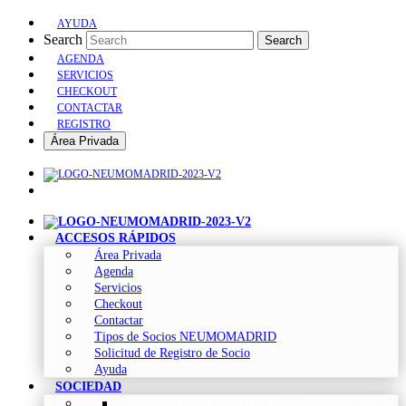
AYUDA
Search
Search
AGENDA
SERVICIOS
CHECKOUT
CONTACTAR
REGISTRO
Área Privada
ACCESOS RÁPIDOS
Área Privada
Agenda
Servicios
Checkout
Contactar
Tipos de Socios NEUMOMADRID
Solicitud de Registro de Socio
Ayuda
SOCIEDAD
Sociedad Madrileña de Neumología y Cirugía