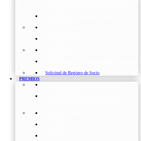
Torácica
–
Presentación de la Sociedad, Objetivos y
Nuestra Historia
Organización
–
Junta Directiva, Comités,
Direcciones y Foros
Grupos de trabajo
–
Nuestros coordinadores en
cada Grupo de Trabajo
Avales Científicos
–
Formulario de Solicitud de
Aval Científico
Patrocinadores
–
Organizaciones con las que
colaboramos
Tipos de Socios NEUMOMADRID
–
Requisitos
y beneficios de Socios
Solicitud de Registro de Socio
PREMIOS
Premios Neumomadrid – Introducción
–
Premios del Comité Científico de Neumomadrid
Comité Científico
–
Organización de premios,
cursos, publicaciones y eventos científicos de la
Sociedad
Premios a Proyectos
–
Becas a Proyectos de
Investigación
Beca Dña. Norah Nieto
–
Proyectos investigación
fibrosis pulmonar
Premios a Proyectos Nóveles
–
Becas a Proyectos