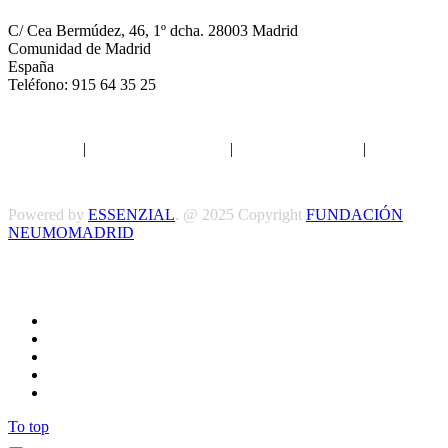
C/ Cea Bermúdez, 46, 1º dcha. 28003 Madrid
Comunidad de Madrid
España
Teléfono: 915 64 35 25
Aviso legal
|
Política de privacidad
|
Política de Cookies
|
Términos
y Condiciones
Powered by
ESSENZIAL
. @ 2025 Copyright
FUNDACIÓN
NEUMOMADRID
Síguenos
To top