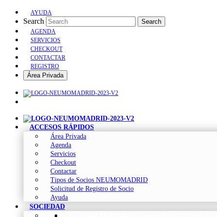
AYUDA
Search
Search
AGENDA
SERVICIOS
CHECKOUT
CONTACTAR
REGISTRO
Área Privada
ACCESOS RÁPIDOS
Área Privada
Agenda
Servicios
Checkout
Contactar
Tipos de Socios NEUMOMADRID
Solicitud de Registro de Socio
Ayuda
SOCIEDAD
Sociedad Madrileña de Neumología y Cirugía To