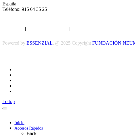
España
Teléfono: 915 64 35 25
Aviso legal
|
Política de privacidad
|
Política de Cookies
|
Términos y 
Powered by
ESSENZIAL
. @ 2025 Copyright
FUNDACIÓN NEU
To top
Inicio
Accesos Rápidos
Back