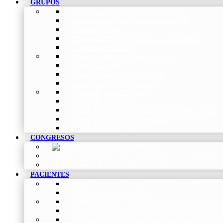
GRUPOS
Coordinadores de Grupos de Trabajo
Normativas de los Grupos de Trabajo
Grupo de EPOC
Grupo de Inf. Respiratorias y Tuberculosis
Grupo de Pediatría
Grupo de Fisioterapia Respiratoria
Grupo de Asma
Grupo de Sueño y Ventilación
Grupo de Patología Vascular
Grupo de Fibrosis Quística
Grupo de Enfermería
Grupo de Neumología intervencionista, función 
Grupo de Enfermedad Pulmonar Intersticial
Grupo de Tabaquismo
CONGRESOS
Histórico de Congresos
–
Congresos de NEUMOMADRID
Otros Eventos
–
Entrega de premios, bienvenidas, tardes con
PACIENTES
Blog
–
Artículos e Insights de NEUMOMADRID
Guías
–
Colección de Guías
Madrid Respira
–
Llamada a la acción sobre la salud 
Vídeos Pacientes
–
Colección de Vídeos dirigidos al
Asociaciones de pacientes
–
Asociaciones de Neumo