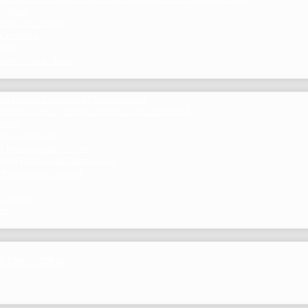
 y Foros
 Grupo de Trabajo
 Científico
ramos
 beneficios de Socios
del Comité Científico de Neumomadrid
 publicaciones y eventos científicos de la Sociedad
gación
ibrosis pulmonar
de Investigación Nóveles
mejor Publicación Internacional
r Publicación Nacional
 Centros
nte
por NEUMOMADRID