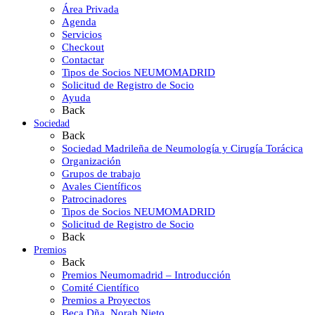
Área Privada
Agenda
Servicios
Checkout
Contactar
Tipos de Socios NEUMOMADRID
Solicitud de Registro de Socio
Ayuda
Back
Sociedad
Back
Sociedad Madrileña de Neumología y Cirugía Torácica
Organización
Grupos de trabajo
Avales Científicos
Patrocinadores
Tipos de Socios NEUMOMADRID
Solicitud de Registro de Socio
Back
Premios
Back
Premios Neumomadrid – Introducción
Comité Científico
Premios a Proyectos
Beca Dña. Norah Nieto