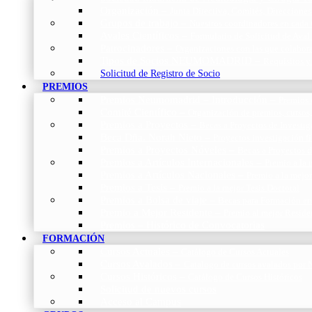
Organización
–
Junta Directiva, Comités, Direcciones
Grupos de trabajo
–
Nuestros coordinadores en cada
Avales Científicos
–
Formulario de Solicitud de Aval
Patrocinadores
–
Organizaciones con las que colabo
Tipos de Socios NEUMOMADRID
–
Requisitos y
Solicitud de Registro de Socio
PREMIOS
Premios Neumomadrid – Introducción
–
Premios 
Comité Científico
–
Organización de premios, cursos,
Premios a Proyectos
–
Becas a Proyectos de Investi
Beca Dña. Norah Nieto
–
Proyectos investigación f
Premios a Proyectos Nóveles
–
Becas a Proyectos 
Premios a Artículos Internacionales
–
Premio a la 
Premios a Artículos Nacionales
–
Premio a la mejo
Premios a Tesis
–
Premio a la mejor Tesis Doctoral
Premios a Bolsa de viaje
–
Becas para Formación en
Premio a Mejor Residente
–
Premio al mejor Reside
Premios – Histórico de Convocatorias
FORMACIÓN
Cursos Actuales
–
Catálogo de Cursos Actuales
Cursos Avalados
–
Catalogo de cursos avalados 
Cursos Históricos
–
Catálogo de Cursos Históricos
Solicitud de nuevos cursos
Acceso al Campus