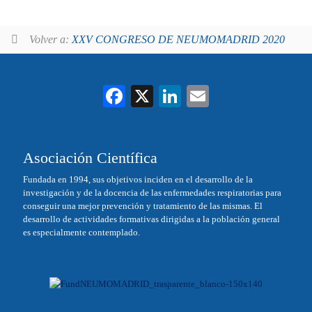
Volver a:
XXV CONGRESO DE NEUMOMADRID 2020
Fa
X
Li
E
ce
nk
m
bo
ed
ail
Asociación Científica
ok
In
Fundada en 1994, sus objetivos inciden en el desarrollo de la
investigación y de la docencia de las enfermedades respiratorias para
conseguir una mejor prevención y tratamiento de las mismas. El
desarrollo de actividades formativas dirigidas a la población general
es especialmente contemplado.