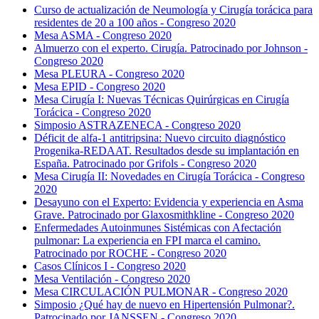
Curso de actualización de Neumología y Cirugía torácica para
residentes de 20 a 100 años - Congreso 2020
Mesa ASMA - Congreso 2020
Almuerzo con el experto. Cirugía. Patrocinado por Johnson -
Congreso 2020
Mesa PLEURA - Congreso 2020
Mesa EPID - Congreso 2020
Mesa Cirugía I: Nuevas Técnicas Quirúrgicas en Cirugía
Torácica - Congreso 2020
Simposio ASTRAZENECA - Congreso 2020
Déficit de alfa-1 antitripsina: Nuevo circuito diagnóstico
Progenika-REDAAT. Resultados desde su implantación en
España. Patrocinado por Grifols - Congreso 2020
Mesa Cirugía II: Novedades en Cirugía Torácica - Congreso
2020
Desayuno con el Experto: Evidencia y experiencia en Asma
Grave. Patrocinado por Glaxosmithkline - Congreso 2020
Enfermedades Autoinmunes Sistémicas con Afectación
pulmonar: La experiencia en FPI marca el camino.
Patrocinado por ROCHE - Congreso 2020
Casos Clínicos I - Congreso 2020
Mesa Ventilación - Congreso 2020
Mesa CIRCULACIÓN PULMONAR - Congreso 2020
Simposio ¿Qué hay de nuevo en Hipertensión Pulmonar?.
Patrocinado por JANSSEN - Congreso 2020