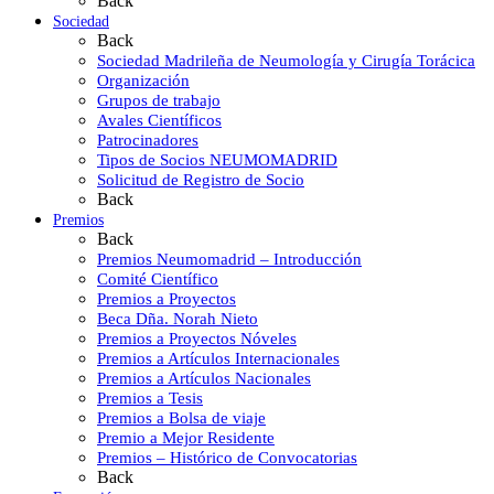
Back
Sociedad
Back
Sociedad Madrileña de Neumología y Cirugía Torácica
Organización
Grupos de trabajo
Avales Científicos
Patrocinadores
Tipos de Socios NEUMOMADRID
Solicitud de Registro de Socio
Back
Premios
Back
Premios Neumomadrid – Introducción
Comité Científico
Premios a Proyectos
Beca Dña. Norah Nieto
Premios a Proyectos Nóveles
Premios a Artículos Internacionales
Premios a Artículos Nacionales
Premios a Tesis
Premios a Bolsa de viaje
Premio a Mejor Residente
Premios – Histórico de Convocatorias
Back