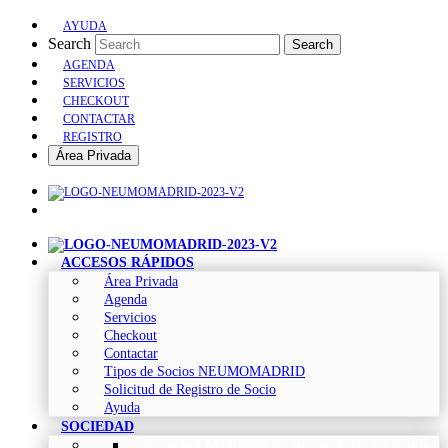
AYUDA
Search
Search
AGENDA
SERVICIOS
CHECKOUT
CONTACTAR
REGISTRO
Área Privada
ACCESOS RÁPIDOS
Área Privada
Agenda
Servicios
Checkout
Contactar
Tipos de Socios NEUMOMADRID
Solicitud de Registro de Socio
Ayuda
SOCIEDAD
Sociedad Madrileña de Neumología y Cirugía