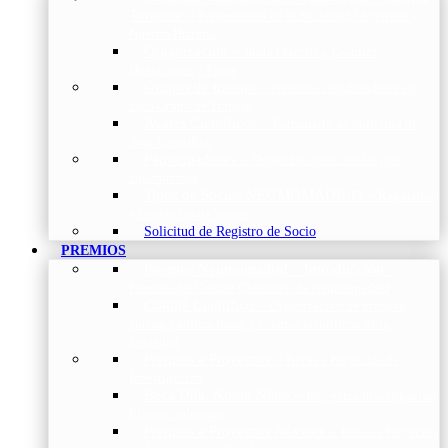
Torácica
–
Presentación de la Sociedad, Objetivos y
Nuestra Historia
Organización
–
Junta Directiva, Comités,
Direcciones y Foros
Grupos de trabajo
–
Nuestros coordinadores en
cada Grupo de Trabajo
Avales Científicos
–
Formulario de Solicitud de
Aval Científico
Patrocinadores
–
Organizaciones con las que
colaboramos
Tipos de Socios NEUMOMADRID
–
Requisitos
y beneficios de Socios
Solicitud de Registro de Socio
PREMIOS
Premios Neumomadrid – Introducción
–
Premios del Comité Científico de Neumomadrid
Comité Científico
–
Organización de premios,
cursos, publicaciones y eventos científicos de la
Sociedad
Premios a Proyectos
–
Becas a Proyectos de
Investigación
Beca Dña. Norah Nieto
–
Proyectos investigación
fibrosis pulmonar
Premios a Proyectos Nóveles
–
Becas a Proyectos