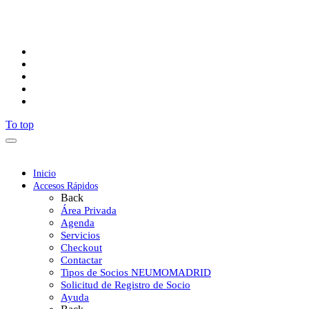
Síguenos
To top
Inicio
Accesos Rápidos
Back
Área Privada
Agenda
Servicios
Checkout
Contactar
Tipos de Socios NEUMOMADRID
Solicitud de Registro de Socio
Ayuda