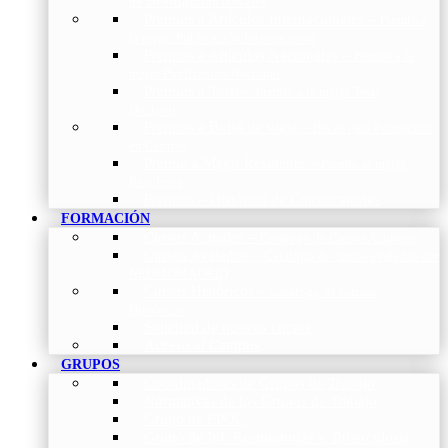
de Investigación Nóveles
Premios a Artículos Internacionales
–
Premio a
la mejor Publicación Internacional
Premios a Artículos Nacionales
–
Premio a la
mejor Publicación Nacional
Premios a Tesis
–
Premio a la mejor Tesis
Doctoral
Premios a Bolsa de viaje
–
Becas para Formación
en Centros
Premio a Mejor Residente
–
Premio al mejor
Residente
Premios – Histórico de Convocatorias
FORMACIÓN
Cursos Actuales
–
Catálogo de Cursos Actuales
Cursos Avalados
–
Catalogo de cursos avalados por
NEUMOMADRID
Cursos Históricos
–
Catálogo de Cursos
Históricos
Solicitud de nuevos cursos
Acceso al Campus
GRUPOS
Coordinadores de Grupos de Trabajo
Normativas de los Grupos de Trabajo
Grupo de EPOC
Grupo de Inf. Respiratorias y Tuberculosis