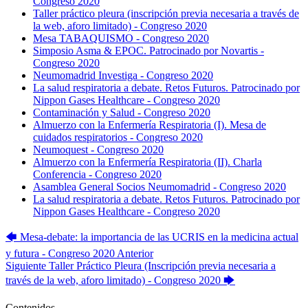
Congreso 2020
Taller práctico pleura (inscripción previa necesaria a través de
la web, aforo limitado) - Congreso 2020
Mesa TABAQUISMO - Congreso 2020
Simposio Asma & EPOC. Patrocinado por Novartis -
Congreso 2020
Neumomadrid Investiga - Congreso 2020
La salud respiratoria a debate. Retos Futuros. Patrocinado por
Nippon Gases Healthcare - Congreso 2020
Contaminación y Salud - Congreso 2020
Almuerzo con la Enfermería Respiratoria (I). Mesa de
cuidados respiratorios - Congreso 2020
Neumoquest - Congreso 2020
Almuerzo con la Enfermería Respiratoria (II). Charla
Conferencia - Congreso 2020
Asamblea General Socios Neumomadrid - Congreso 2020
La salud respiratoria a debate. Retos Futuros. Patrocinado por
Nippon Gases Healthcare - Congreso 2020
🡄
Mesa-debate: la importancia de las UCRIS en la medicina actual
y futura - Congreso 2020
Anterior
Siguiente
Taller Práctico Pleura (Inscripción previa necesaria a
través de la web, aforo limitado) - Congreso 2020
🡆
Contenidos