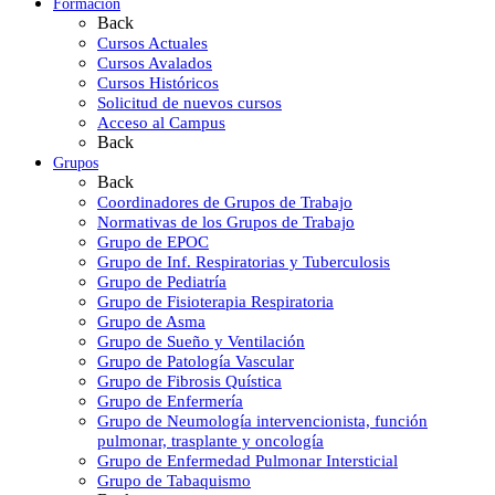
Formación
Back
Cursos Actuales
Cursos Avalados
Cursos Históricos
Solicitud de nuevos cursos
Acceso al Campus
Back
Grupos
Back
Coordinadores de Grupos de Trabajo
Normativas de los Grupos de Trabajo
Grupo de EPOC
Grupo de Inf. Respiratorias y Tuberculosis
Grupo de Pediatría
Grupo de Fisioterapia Respiratoria
Grupo de Asma
Grupo de Sueño y Ventilación
Grupo de Patología Vascular
Grupo de Fibrosis Quística
Grupo de Enfermería
Grupo de Neumología intervencionista, función
pulmonar, trasplante y oncología
Grupo de Enfermedad Pulmonar Intersticial
Grupo de Tabaquismo