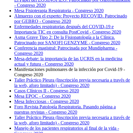
- Congreso 2020
Mesa Fisioterapia Respiratoria - Congreso 2020
Almuerzo con el experto: Proyecto RECOVID. Patrocinado
por GEBRO - Congreso 2020
Enfermedades respiratorias después del COVID-19 e
Importancia TIC en consulta PostCovid - Congreso 2020
Asma Grave Tipo 2: De la Fisiopatología a la Clínica.
Patrocinado por SANOFI GENZYME - Congreso 2020
Conferencia magistral: Patrocinada por Mundipharma -
Congreso 2020
Mesa-debate: la importancia de las UCRIS en la medicina
actual y futura - Congreso 2020
Manifestaciones pulmonares de la infección por Covid-19 -
Congreso 2020
Taller Práctico Pleura (Inscripción previa necesaria a través de
la web, aforo limitado) - Congreso 2020
Casos Clínicos II - Congreso 2020
Mesa EPOC - Congreso 2020
Mesa Infecciosas - Congreso 2020
Foro Revista Patología Respiratoria. Pasando página a
nuestras revistas - Congreso 2020
Taller Práctico Pleura (Inscripción previa necesaria a través de
la web, aforo limitado) - Congreso 2020
Manejo de los pacientes respiratorios al final de la vida -