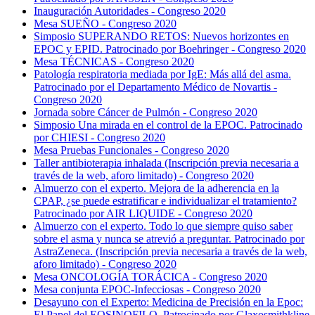
Inauguración Autoridades - Congreso 2020
Mesa SUEÑO - Congreso 2020
Simposio SUPERANDO RETOS: Nuevos horizontes en
EPOC y EPID. Patrocinado por Boehringer - Congreso 2020
Mesa TÉCNICAS - Congreso 2020
Patología respiratoria mediada por IgE: Más allá del asma.
Patrocinado por el Departamento Médico de Novartis -
Congreso 2020
Jornada sobre Cáncer de Pulmón - Congreso 2020
Simposio Una mirada en el control de la EPOC. Patrocinado
por CHIESI - Congreso 2020
Mesa Pruebas Funcionales - Congreso 2020
Taller antibioterapia inhalada (Inscripción previa necesaria a
través de la web, aforo limitado) - Congreso 2020
Almuerzo con el experto. Mejora de la adherencia en la
CPAP, ¿se puede estratificar e individualizar el tratamiento?
Patrocinado por AIR LIQUIDE - Congreso 2020
Almuerzo con el experto. Todo lo que siempre quiso saber
sobre el asma y nunca se atrevió a preguntar. Patrocinado por
AstraZeneca. (Inscripción previa necesaria a través de la web,
aforo limitado) - Congreso 2020
Mesa ONCOLOGÍA TORÁCICA - Congreso 2020
Mesa conjunta EPOC-Infecciosas - Congreso 2020
Desayuno con el Experto: Medicina de Precisión en la Epoc:
El Papel del EOSINOFILO. Patrocinado por Glaxosmithkline