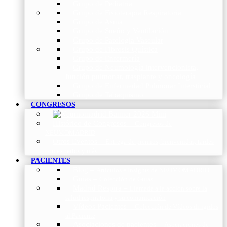
Grupo de Pediatría
Grupo de Fisioterapia Respiratoria
Grupo de Asma
Grupo de Sueño y Ventilación
Grupo de Patología Vascular
Grupo de Fibrosis Quística
Grupo de Enfermería
Grupo de Neumología intervencionista,
función pulmonar, trasplante y oncología
Grupo de Enfermedad Pulmonar Intersticial
Grupo de Tabaquismo
CONGRESOS
Histórico de Congresos
–
Congresos de
NEUMOMADRID
Otros Eventos
–
Entrega de premios, bienvenidas, tardes
con expertos y más.
PACIENTES
Blog
–
Artículos e Insights de NEUMOMADRID
Guías
–
Colección de Guías
Madrid Respira
–
Llamada a la acción sobre la
salud respiratoria y su comunicación
Vídeos Pacientes
–
Colección de Vídeos dirigidos
al Paciente
Asociaciones de pacientes
–
Asociaciones de