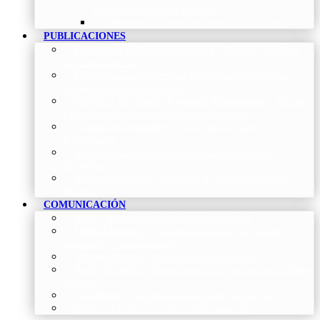
Neumología y Cirugía Torácica
Contactar
–
Póngase en contacto con nosotros
PUBLICACIONES
Proceso de publicación Revista
–
Conoce y participa
con nuestra revista
Últimos números Revista Patología Respiratoria
–
Acceso rápido a lo más reciente
Histórico Revista de Patología Respiratoria
–
Revista
Científica online, trimestral y de acceso abierto
Vídeos Profesionales
–
Colección de Vídeos de
Profesionales
Neumoteca
–
Colección de información sobre la
Neumología
Vídeos Pacientes
–
Colección de Vídeos dirigidos al
Pacientes
COMUNICACIÓN
Blog
–
Artículos e Insights de Neumomadrid
Madrid Respira
–
Llamada a la acción sobre la salud
respiratoria y su comunicación
Sala de Prensa
–
Neumomadrid en los Medios
Redes Sociales
–
Interacciones de la Sociedad en las Redes
Sociales
Newsletter
–
Boletines periódicos de información
News
–
Las últimas noticias de la fundación