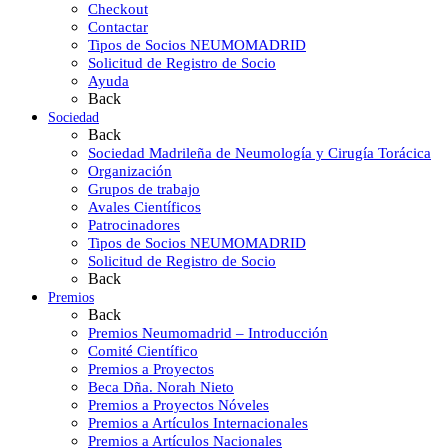
Checkout
Contactar
Tipos de Socios NEUMOMADRID
Solicitud de Registro de Socio
Ayuda
Back
Sociedad
Back
Sociedad Madrileña de Neumología y Cirugía Torácica
Organización
Grupos de trabajo
Avales Científicos
Patrocinadores
Tipos de Socios NEUMOMADRID
Solicitud de Registro de Socio
Back
Premios
Back
Premios Neumomadrid – Introducción
Comité Científico
Premios a Proyectos
Beca Dña. Norah Nieto
Premios a Proyectos Nóveles
Premios a Artículos Internacionales
Premios a Artículos Nacionales