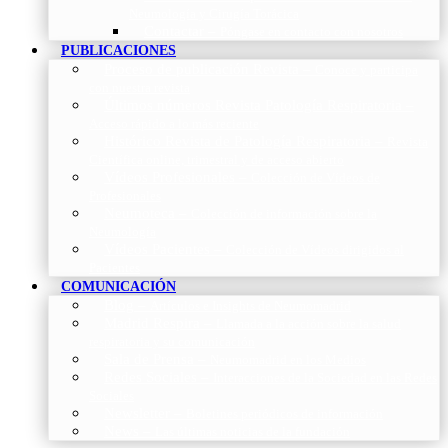
Neumología y Cirugía Torácica
Contactar
–
Póngase en contacto con nosotros
PUBLICACIONES
Proceso de publicación Revista
–
Conoce y participa
con nuestra revista
Últimos números Revista Patología Respiratoria
–
Acceso rápido a lo más reciente
Histórico Revista de Patología Respiratoria
–
Revista
Científica online, trimestral y de acceso abierto
Vídeos Profesionales
–
Colección de Vídeos de
Profesionales
Neumoteca
–
Colección de información sobre la
Neumología
Vídeos Pacientes
–
Colección de Vídeos dirigidos al
Pacientes
COMUNICACIÓN
Blog
–
Artículos e Insights de Neumomadrid
Madrid Respira
–
Llamada a la acción sobre la salud
respiratoria y su comunicación
Sala de Prensa
–
Neumomadrid en los Medios
Redes Sociales
–
Interacciones de la Sociedad en las Redes
Sociales
Newsletter
–
Boletines periódicos de información
News
–
Las últimas noticias de la fundación