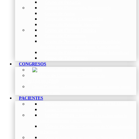
Grupo de Pediatría
Grupo de Fisioterapia Respiratoria
Grupo de Asma
Grupo de Sueño y Ventilación
Grupo de Patología Vascular
Grupo de Fibrosis Quística
Grupo de Enfermería
Grupo de Neumología intervencionista,
función pulmonar, trasplante y oncología
Grupo de Enfermedad Pulmonar Intersticial
Grupo de Tabaquismo
CONGRESOS
Histórico de Congresos
–
Congresos de
NEUMOMADRID
Otros Eventos
–
Entrega de premios, bienvenidas, tardes
con expertos y más.
PACIENTES
Blog
–
Artículos e Insights de NEUMOMADRID
Guías
–
Colección de Guías
Madrid Respira
–
Llamada a la acción sobre la
salud respiratoria y su comunicación
Vídeos Pacientes
–
Colección de Vídeos dirigidos
al Paciente
Asociaciones de pacientes
–
Asociaciones de