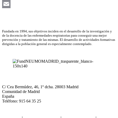
LinkedIn
Email
Asociación Científica
Fundada en 1994, sus objetivos inciden en el desarrollo de la investigación y
de la docencia de las enfermedades respiratorias para conseguir una mejor
prevención y tratamiento de las mismas. El desarrollo de actividades formativas
dirigidas a la población general es especialmente contemplado.
NEUMOMADRID
C/ Cea Bermúdez, 46, 1º dcha. 28003 Madrid
Comunidad de Madrid
España
Teléfono: 915 64 35 25
Aviso legal
|
Política de privacidad
|
Política de Cookies
|
Términos