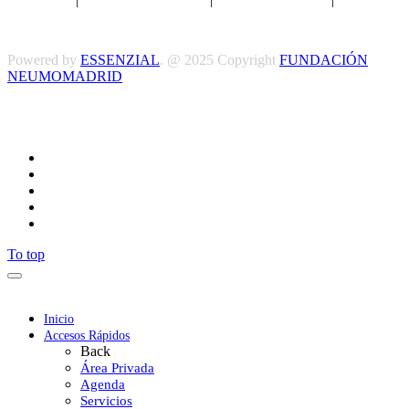
y Condiciones
Powered by
ESSENZIAL
. @ 2025 Copyright
FUNDACIÓN
NEUMOMADRID
Síguenos
To top
Inicio
Accesos Rápidos
Back
Área Privada
Agenda
Servicios