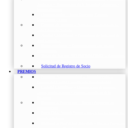
Torácica
–
Presentación de la Sociedad, Objetivos y
Nuestra Historia
Organización
–
Junta Directiva, Comités,
Direcciones y Foros
Grupos de trabajo
–
Nuestros coordinadores en
cada Grupo de Trabajo
Avales Científicos
–
Formulario de Solicitud de
Aval Científico
Patrocinadores
–
Organizaciones con las que
colaboramos
Tipos de Socios NEUMOMADRID
–
Requisitos
y beneficios de Socios
Solicitud de Registro de Socio
PREMIOS
Premios Neumomadrid – Introducción
–
Premios del Comité Científico de Neumomadrid
Comité Científico
–
Organización de premios,
cursos, publicaciones y eventos científicos de la
Sociedad
Premios a Proyectos
–
Becas a Proyectos de
Investigación
Beca Dña. Norah Nieto
–
Proyectos investigación
fibrosis pulmonar
Premios a Proyectos Nóveles
–
Becas a Proyectos