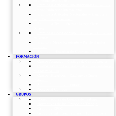
de Investigación Nóveles
Premios a Artículos Internacionales
–
Premio a
la mejor Publicación Internacional
Premios a Artículos Nacionales
–
Premio a la
mejor Publicación Nacional
Premios a Tesis
–
Premio a la mejor Tesis
Doctoral
Premios a Bolsa de viaje
–
Becas para Formación
en Centros
Premio a Mejor Residente
–
Premio al mejor
Residente
Premios – Histórico de Convocatorias
FORMACIÓN
Cursos Actuales
–
Catálogo de Cursos Actuales
Cursos Avalados
–
Catalogo de cursos avalados por
NEUMOMADRID
Cursos Históricos
–
Catálogo de Cursos
Históricos
Solicitud de nuevos cursos
Acceso al Campus
GRUPOS
Coordinadores de Grupos de Trabajo
Normativas de los Grupos de Trabajo
Grupo de EPOC
Grupo de Inf. Respiratorias y Tuberculosis