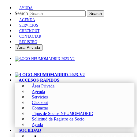
AYUDA
Search
Search
AGENDA
SERVICIOS
CHECKOUT
CONTACTAR
REGISTRO
Área Privada
ACCESOS RÁPIDOS
Área Privada
Agenda
Servicios
Checkout
Contactar
Tipos de Socios NEUMOMADRID
Solicitud de Registro de Socio
Ayuda
SOCIEDAD
Sociedad Madrileña de Neumología y Cirugía