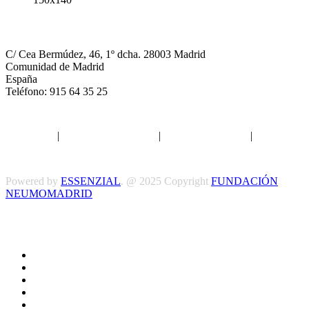
NEUMOMADRID
C/ Cea Bermúdez, 46, 1º dcha. 28003 Madrid
Comunidad de Madrid
España
Teléfono: 915 64 35 25
Aviso legal
|
Política de privacidad
|
Política de Cookies
|
Términos
y Condiciones
Powered by
ESSENZIAL
. @ 2025 Copyright
FUNDACIÓN
NEUMOMADRID
Síguenos