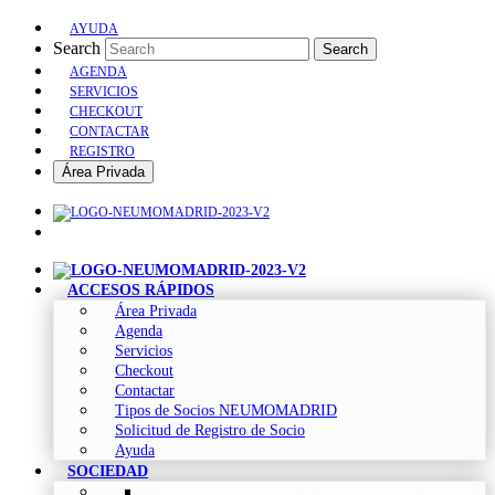
AYUDA
Search
Search
AGENDA
SERVICIOS
CHECKOUT
CONTACTAR
REGISTRO
Área Privada
ACCESOS RÁPIDOS
Área Privada
Agenda
Servicios
Checkout
Contactar
Tipos de Socios NEUMOMADRID
Solicitud de Registro de Socio
Ayuda
SOCIEDAD
Sociedad Madrileña de Neumología y Cirugía