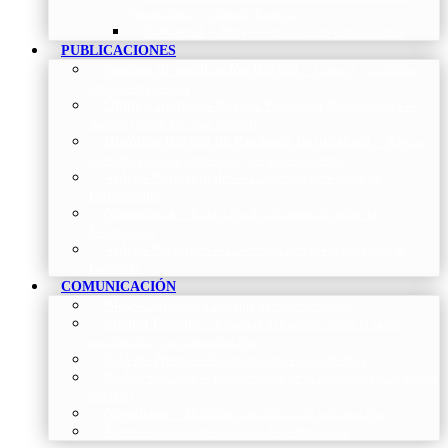
Neumología y Cirugía Torácica
Contactar
–
Póngase en contacto con nosotros
PUBLICACIONES
Proceso de publicación Revista
–
Conoce y participa
con nuestra revista
Últimos números Revista Patología Respiratoria
–
Acceso rápido a lo más reciente
Histórico Revista de Patología Respiratoria
–
Revista
Científica online, trimestral y de acceso abierto
Vídeos Profesionales
–
Colección de Vídeos de
Profesionales
Neumoteca
–
Colección de información sobre la
Neumología
Vídeos Pacientes
–
Colección de Vídeos dirigidos al
Pacientes
COMUNICACIÓN
Blog
–
Artículos e Insights de Neumomadrid
Madrid Respira
–
Llamada a la acción sobre la salud
respiratoria y su comunicación
Sala de Prensa
–
Neumomadrid en los Medios
Redes Sociales
–
Interacciones de la Sociedad en las Redes
Sociales
Newsletter
–
Boletines periódicos de información
News
–
Las últimas noticias de la fundación