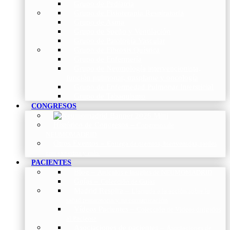
Grupo de Pediatría
Grupo de Fisioterapia Respiratoria
Grupo de Asma
Grupo de Sueño y Ventilación
Grupo de Patología Vascular
Grupo de Fibrosis Quística
Grupo de Enfermería
Grupo de Neumología intervencionista,
función pulmonar, trasplante y oncología
Grupo de Enfermedad Pulmonar Intersticial
Grupo de Tabaquismo
CONGRESOS
Histórico de Congresos
–
Congresos de
NEUMOMADRID
Otros Eventos
–
Entrega de premios, bienvenidas, tardes
con expertos y más.
PACIENTES
Blog
–
Artículos e Insights de NEUMOMADRID
Guías
–
Colección de Guías
Madrid Respira
–
Llamada a la acción sobre la
salud respiratoria y su comunicación
Vídeos Pacientes
–
Colección de Vídeos dirigidos
al Paciente
Asociaciones de pacientes
–
Asociaciones de