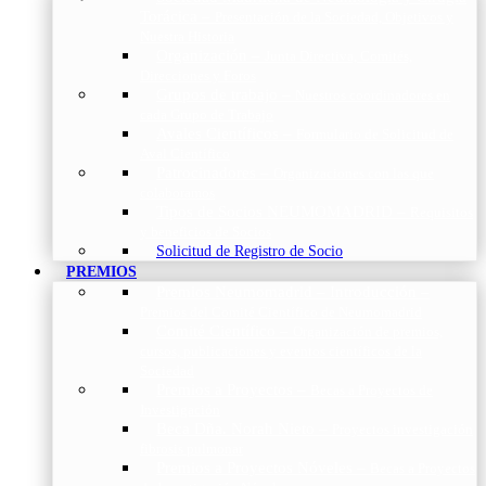
Torácica
–
Presentación de la Sociedad, Objetivos y
Nuestra Historia
Organización
–
Junta Directiva, Comités,
Direcciones y Foros
Grupos de trabajo
–
Nuestros coordinadores en
cada Grupo de Trabajo
Avales Científicos
–
Formulario de Solicitud de
Aval Científico
Patrocinadores
–
Organizaciones con las que
colaboramos
Tipos de Socios NEUMOMADRID
–
Requisitos
y beneficios de Socios
Solicitud de Registro de Socio
PREMIOS
Premios Neumomadrid – Introducción
–
Premios del Comité Científico de Neumomadrid
Comité Científico
–
Organización de premios,
cursos, publicaciones y eventos científicos de la
Sociedad
Premios a Proyectos
–
Becas a Proyectos de
Investigación
Beca Dña. Norah Nieto
–
Proyectos investigación
fibrosis pulmonar
Premios a Proyectos Nóveles
–
Becas a Proyectos