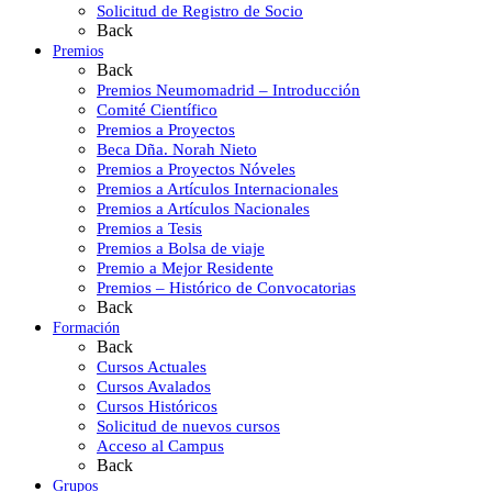
Solicitud de Registro de Socio
Back
Premios
Back
Premios Neumomadrid – Introducción
Comité Científico
Premios a Proyectos
Beca Dña. Norah Nieto
Premios a Proyectos Nóveles
Premios a Artículos Internacionales
Premios a Artículos Nacionales
Premios a Tesis
Premios a Bolsa de viaje
Premio a Mejor Residente
Premios – Histórico de Convocatorias
Back
Formación
Back
Cursos Actuales
Cursos Avalados
Cursos Históricos
Solicitud de nuevos cursos
Acceso al Campus
Back
Grupos