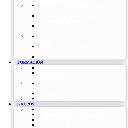
de Investigación Nóveles
Premios a Artículos Internacionales
–
Premio a
la mejor Publicación Internacional
Premios a Artículos Nacionales
–
Premio a la
mejor Publicación Nacional
Premios a Tesis
–
Premio a la mejor Tesis
Doctoral
Premios a Bolsa de viaje
–
Becas para Formación
en Centros
Premio a Mejor Residente
–
Premio al mejor
Residente
Premios – Histórico de Convocatorias
FORMACIÓN
Cursos Actuales
–
Catálogo de Cursos Actuales
Cursos Avalados
–
Catalogo de cursos avalados por
NEUMOMADRID
Cursos Históricos
–
Catálogo de Cursos
Históricos
Solicitud de nuevos cursos
Acceso al Campus
GRUPOS
Coordinadores de Grupos de Trabajo
Normativas de los Grupos de Trabajo
Grupo de EPOC
Grupo de Inf. Respiratorias y Tuberculosis