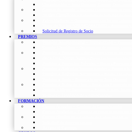
Organización
–
Junta Directiva, Comités, Direcciones
Grupos de trabajo
–
Nuestros coordinadores en cada
Avales Científicos
–
Formulario de Solicitud de Aval
Patrocinadores
–
Organizaciones con las que colabo
Tipos de Socios NEUMOMADRID
–
Requisitos y
Solicitud de Registro de Socio
PREMIOS
Premios Neumomadrid – Introducción
–
Premios 
Comité Científico
–
Organización de premios, cursos,
Premios a Proyectos
–
Becas a Proyectos de Investi
Beca Dña. Norah Nieto
–
Proyectos investigación f
Premios a Proyectos Nóveles
–
Becas a Proyectos 
Premios a Artículos Internacionales
–
Premio a la 
Premios a Artículos Nacionales
–
Premio a la mejo
Premios a Tesis
–
Premio a la mejor Tesis Doctoral
Premios a Bolsa de viaje
–
Becas para Formación en
Premio a Mejor Residente
–
Premio al mejor Reside
Premios – Histórico de Convocatorias
FORMACIÓN
Cursos Actuales
–
Catálogo de Cursos Actuales
Cursos Avalados
–
Catalogo de cursos avalados 
Cursos Históricos
–
Catálogo de Cursos Históricos
Solicitud de nuevos cursos
Acceso al Campus