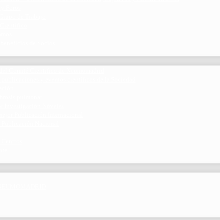
 y Foros
 Grupo de Trabajo
 Científico
ramos
 beneficios de Socios
del Comité Científico de Neumomadrid
 publicaciones y eventos científicos de la Sociedad
gación
ibrosis pulmonar
de Investigación Nóveles
mejor Publicación Internacional
r Publicación Nacional
 Centros
nte
por NEUMOMADRID