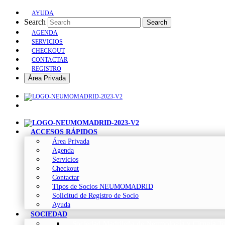
AYUDA
Search
Search
AGENDA
SERVICIOS
CHECKOUT
CONTACTAR
REGISTRO
Área Privada
ACCESOS RÁPIDOS
Área Privada
Agenda
Servicios
Checkout
Contactar
Tipos de Socios NEUMOMADRID
Solicitud de Registro de Socio
Ayuda
SOCIEDAD
Sociedad Madrileña de Neumología y Cirugía To