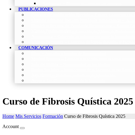
Contactar
–
Póngase en contacto con nosotros
PUBLICACIONES
Proceso de publicación Revista
–
Conoce y participa con n
Últimos números Revista Patología Respiratoria
–
Acces
Histórico Revista de Patología Respiratoria
–
Revista Cie
Vídeos Profesionales
–
Colección de Vídeos de Profesional
Neumoteca
–
Colección de información sobre la Neumología
Vídeos Pacientes
–
Colección de Vídeos dirigidos al Pacient
COMUNICACIÓN
Blog
–
Artículos e Insights de Neumomadrid
Madrid Respira
–
Llamada a la acción sobre la salud respira
Sala de Prensa
–
Neumomadrid en los Medios
Redes Sociales
–
Interacciones de la Sociedad en las Redes S
Newsletter
–
Boletines periódicos de información
News
–
Las últimas noticias de la fundación
Curso de Fibrosis Quística 2025
Home
Mis Servicios
Formación
Curso de Fibrosis Quística 2025
Account