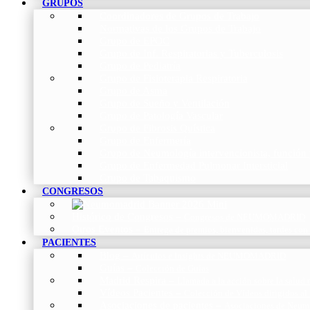
GRUPOS
Coordinadores de Grupos de Trabajo
Normativas de los Grupos de Trabajo
Grupo de EPOC
Grupo de Inf. Respiratorias y Tuberculosis
Grupo de Pediatría
Grupo de Fisioterapia Respiratoria
Grupo de Asma
Grupo de Sueño y Ventilación
Grupo de Patología Vascular
Grupo de Fibrosis Quística
Grupo de Enfermería
Grupo de Neumología intervencionista, función 
Grupo de Enfermedad Pulmonar Intersticial
Grupo de Tabaquismo
CONGRESOS
Histórico de Congresos
–
Congresos de NEUMOMADRID
Otros Eventos
–
Entrega de premios, bienvenidas, tardes con
PACIENTES
Blog
–
Artículos e Insights de NEUMOMADRID
Guías
–
Colección de Guías
Madrid Respira
–
Llamada a la acción sobre la salud 
Vídeos Pacientes
–
Colección de Vídeos dirigidos al
Asociaciones de pacientes
–
Asociaciones de Neumo