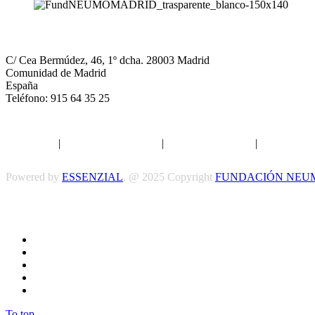
NEUMOMADRID
C/ Cea Bermúdez, 46, 1º dcha. 28003 Madrid
Comunidad de Madrid
España
Teléfono: 915 64 35 25
Aviso legal
|
Política de privacidad
|
Política de Cookies
|
Términos y 
Powered by
ESSENZIAL
. @ 2025 Copyright
FUNDACIÓN NEU
To top