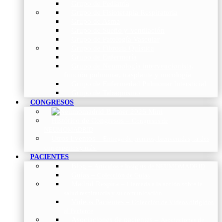
Grupo de Pediatría
Grupo de Fisioterapia Respiratoria
Grupo de Asma
Grupo de Sueño y Ventilación
Grupo de Patología Vascular
Grupo de Fibrosis Quística
Grupo de Enfermería
Grupo de Neumología intervencionista,
función pulmonar, trasplante y oncología
Grupo de Enfermedad Pulmonar Intersticial
Grupo de Tabaquismo
CONGRESOS
Histórico de Congresos
–
Congresos de
NEUMOMADRID
Otros Eventos
–
Entrega de premios, bienvenidas, tardes
con expertos y más.
PACIENTES
Blog
–
Artículos e Insights de NEUMOMADRID
Guías
–
Colección de Guías
Madrid Respira
–
Llamada a la acción sobre la
salud respiratoria y su comunicación
Vídeos Pacientes
–
Colección de Vídeos dirigidos
al Paciente
Asociaciones de pacientes
–
Asociaciones de