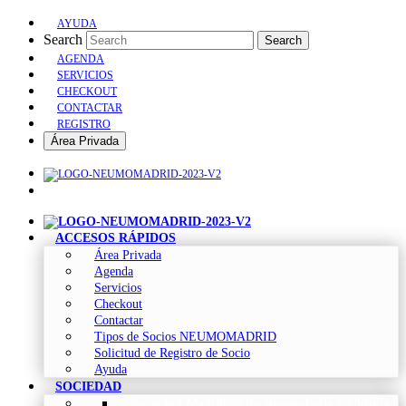
AYUDA
Search
Search
AGENDA
SERVICIOS
CHECKOUT
CONTACTAR
REGISTRO
Área Privada
ACCESOS RÁPIDOS
Área Privada
Agenda
Servicios
Checkout
Contactar
Tipos de Socios NEUMOMADRID
Solicitud de Registro de Socio
Ayuda
SOCIEDAD
Sociedad Madrileña de Neumología y Cirugía