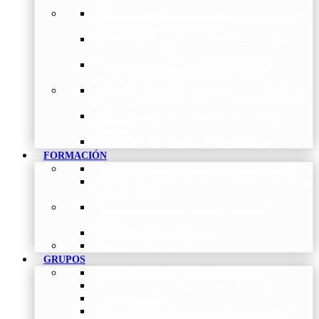
de Investigación Nóveles
Premios a Artículos Internacionales
–
Premio a
la mejor Publicación Internacional
Premios a Artículos Nacionales
–
Premio a la
mejor Publicación Nacional
Premios a Tesis
–
Premio a la mejor Tesis
Doctoral
Premios a Bolsa de viaje
–
Becas para Formación
en Centros
Premio a Mejor Residente
–
Premio al mejor
Residente
Premios – Histórico de Convocatorias
FORMACIÓN
Cursos Actuales
–
Catálogo de Cursos Actuales
Cursos Avalados
–
Catalogo de cursos avalados por
NEUMOMADRID
Cursos Históricos
–
Catálogo de Cursos
Históricos
Solicitud de nuevos cursos
Acceso al Campus
GRUPOS
Coordinadores de Grupos de Trabajo
Normativas de los Grupos de Trabajo
Grupo de EPOC
Grupo de Inf. Respiratorias y Tuberculosis