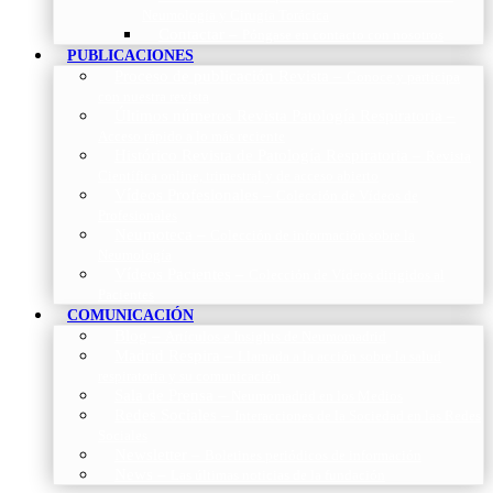
Neumología y Cirugía Torácica
Contactar
–
Póngase en contacto con nosotros
PUBLICACIONES
Proceso de publicación Revista
–
Conoce y participa
con nuestra revista
Últimos números Revista Patología Respiratoria
–
Acceso rápido a lo más reciente
Histórico Revista de Patología Respiratoria
–
Revista
Científica online, trimestral y de acceso abierto
Vídeos Profesionales
–
Colección de Vídeos de
Profesionales
Neumoteca
–
Colección de información sobre la
Neumología
Vídeos Pacientes
–
Colección de Vídeos dirigidos al
Pacientes
COMUNICACIÓN
Blog
–
Artículos e Insights de Neumomadrid
Madrid Respira
–
Llamada a la acción sobre la salud
respiratoria y su comunicación
Sala de Prensa
–
Neumomadrid en los Medios
Redes Sociales
–
Interacciones de la Sociedad en las Redes
Sociales
Newsletter
–
Boletines periódicos de información
News
–
Las últimas noticias de la fundación