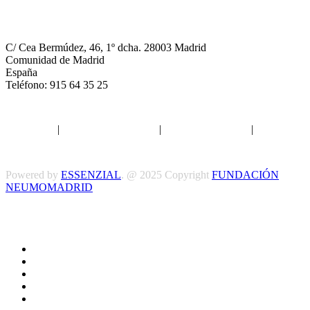
NEUMOMADRID
C/ Cea Bermúdez, 46, 1º dcha. 28003 Madrid
Comunidad de Madrid
España
Teléfono: 915 64 35 25
Aviso legal
|
Política de privacidad
|
Política de Cookies
|
Términos
y Condiciones
Powered by
ESSENZIAL
. @ 2025 Copyright
FUNDACIÓN
NEUMOMADRID
Síguenos