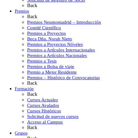
Back
Premios
Back
Premios Neumomadrid – Introducción
Comité Científico
Premios a Proyectos
Beca Dña. Norah Nieto
Premios a Proyectos Nóveles
Premios a Artículos Internacionales
Premios a Artículos Nacionales
Premios a Tesis
Premios a Bolsa de viaje
Premio a Mejor Residente
Premios – Histórico de Convocatorias
Back
Formación
Back
Cursos Actuales
Cursos Avalados
Cursos Históricos
Solicitud de nuevos cursos
Acceso al Campus
Back
Grupos