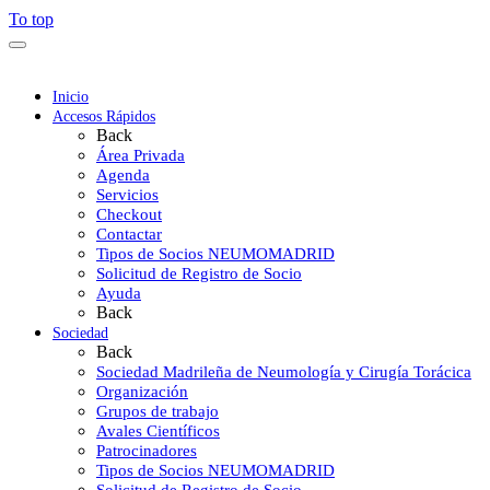
To top
Inicio
Accesos Rápidos
Back
Área Privada
Agenda
Servicios
Checkout
Contactar
Tipos de Socios NEUMOMADRID
Solicitud de Registro de Socio
Ayuda
Back
Sociedad
Back
Sociedad Madrileña de Neumología y Cirugía Torácica
Organización
Grupos de trabajo
Avales Científicos
Patrocinadores
Tipos de Socios NEUMOMADRID
Solicitud de Registro de Socio