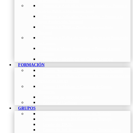
de Investigación Nóveles
Premios a Artículos Internacionales
–
Premio a
la mejor Publicación Internacional
Premios a Artículos Nacionales
–
Premio a la
mejor Publicación Nacional
Premios a Tesis
–
Premio a la mejor Tesis
Doctoral
Premios a Bolsa de viaje
–
Becas para Formación
en Centros
Premio a Mejor Residente
–
Premio al mejor
Residente
Premios – Histórico de Convocatorias
FORMACIÓN
Cursos Actuales
–
Catálogo de Cursos Actuales
Cursos Avalados
–
Catalogo de cursos avalados por
NEUMOMADRID
Cursos Históricos
–
Catálogo de Cursos
Históricos
Solicitud de nuevos cursos
Acceso al Campus
GRUPOS
Coordinadores de Grupos de Trabajo
Normativas de los Grupos de Trabajo
Grupo de EPOC
Grupo de Inf. Respiratorias y Tuberculosis