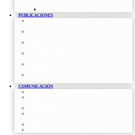
Neumología y Cirugía Torácica
Contactar
–
Póngase en contacto con nosotros
PUBLICACIONES
Proceso de publicación Revista
–
Conoce y participa
con nuestra revista
Últimos números Revista Patología Respiratoria
–
Acceso rápido a lo más reciente
Histórico Revista de Patología Respiratoria
–
Revista
Científica online, trimestral y de acceso abierto
Vídeos Profesionales
–
Colección de Vídeos de
Profesionales
Neumoteca
–
Colección de información sobre la
Neumología
Vídeos Pacientes
–
Colección de Vídeos dirigidos al
Pacientes
COMUNICACIÓN
Blog
–
Artículos e Insights de Neumomadrid
Madrid Respira
–
Llamada a la acción sobre la salud
respiratoria y su comunicación
Sala de Prensa
–
Neumomadrid en los Medios
Redes Sociales
–
Interacciones de la Sociedad en las Redes
Sociales
Newsletter
–
Boletines periódicos de información
News
–
Las últimas noticias de la fundación