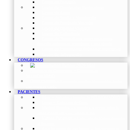
Grupo de Pediatría
Grupo de Fisioterapia Respiratoria
Grupo de Asma
Grupo de Sueño y Ventilación
Grupo de Patología Vascular
Grupo de Fibrosis Quística
Grupo de Enfermería
Grupo de Neumología intervencionista,
función pulmonar, trasplante y oncología
Grupo de Enfermedad Pulmonar Intersticial
Grupo de Tabaquismo
CONGRESOS
Histórico de Congresos
–
Congresos de
NEUMOMADRID
Otros Eventos
–
Entrega de premios, bienvenidas, tardes
con expertos y más.
PACIENTES
Blog
–
Artículos e Insights de NEUMOMADRID
Guías
–
Colección de Guías
Madrid Respira
–
Llamada a la acción sobre la
salud respiratoria y su comunicación
Vídeos Pacientes
–
Colección de Vídeos dirigidos
al Paciente
Asociaciones de pacientes
–
Asociaciones de