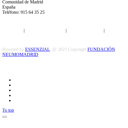
Comunidad de Madrid
España
Teléfono: 915 64 35 25
Aviso legal
|
Política de privacidad
|
Política de Cookies
|
Términos
y Condiciones
Powered by
ESSENZIAL
. @ 2025 Copyright
FUNDACIÓN
NEUMOMADRID
Síguenos
To top