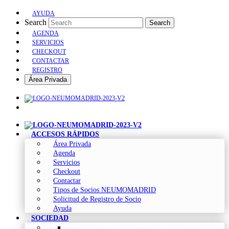
AYUDA
Search
Search
AGENDA
SERVICIOS
CHECKOUT
CONTACTAR
REGISTRO
Área Privada
ACCESOS RÁPIDOS
Área Privada
Agenda
Servicios
Checkout
Contactar
Tipos de Socios NEUMOMADRID
Solicitud de Registro de Socio
Ayuda
SOCIEDAD
Sociedad Madrileña de Neumología y Cirugía