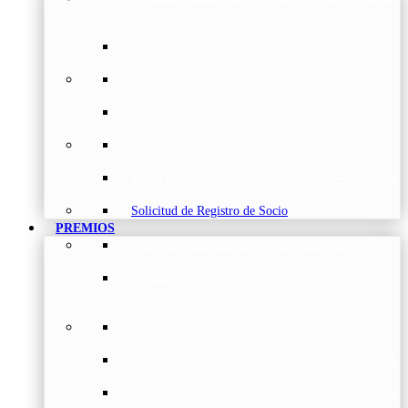
Torácica
–
Presentación de la Sociedad, Objetivos y
Nuestra Historia
Organización
–
Junta Directiva, Comités,
Direcciones y Foros
Grupos de trabajo
–
Nuestros coordinadores en
cada Grupo de Trabajo
Avales Científicos
–
Formulario de Solicitud de
Aval Científico
Patrocinadores
–
Organizaciones con las que
colaboramos
Tipos de Socios NEUMOMADRID
–
Requisitos
y beneficios de Socios
Solicitud de Registro de Socio
PREMIOS
Premios Neumomadrid – Introducción
–
Premios del Comité Científico de Neumomadrid
Comité Científico
–
Organización de premios,
cursos, publicaciones y eventos científicos de la
Sociedad
Premios a Proyectos
–
Becas a Proyectos de
Investigación
Beca Dña. Norah Nieto
–
Proyectos investigación
fibrosis pulmonar
Premios a Proyectos Nóveles
–
Becas a Proyectos