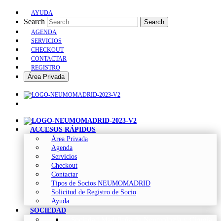
AYUDA
Search
Search
AGENDA
SERVICIOS
CHECKOUT
CONTACTAR
REGISTRO
Área Privada
ACCESOS RÁPIDOS
Área Privada
Agenda
Servicios
Checkout
Contactar
Tipos de Socios NEUMOMADRID
Solicitud de Registro de Socio
Ayuda
SOCIEDAD
Sociedad Madrileña de Neumología y Cirugía