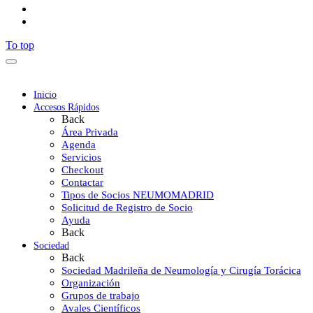
To top
Inicio
Accesos Rápidos
Back
Área Privada
Agenda
Servicios
Checkout
Contactar
Tipos de Socios NEUMOMADRID
Solicitud de Registro de Socio
Ayuda
Back
Sociedad
Back
Sociedad Madrileña de Neumología y Cirugía Torácica
Organización
Grupos de trabajo
Avales Científicos