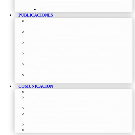
Neumología y Cirugía Torácica
Contactar
–
Póngase en contacto con nosotros
PUBLICACIONES
Proceso de publicación Revista
–
Conoce y participa
con nuestra revista
Últimos números Revista Patología Respiratoria
–
Acceso rápido a lo más reciente
Histórico Revista de Patología Respiratoria
–
Revista
Científica online, trimestral y de acceso abierto
Vídeos Profesionales
–
Colección de Vídeos de
Profesionales
Neumoteca
–
Colección de información sobre la
Neumología
Vídeos Pacientes
–
Colección de Vídeos dirigidos al
Pacientes
COMUNICACIÓN
Blog
–
Artículos e Insights de Neumomadrid
Madrid Respira
–
Llamada a la acción sobre la salud
respiratoria y su comunicación
Sala de Prensa
–
Neumomadrid en los Medios
Redes Sociales
–
Interacciones de la Sociedad en las Redes
Sociales
Newsletter
–
Boletines periódicos de información
News
–
Las últimas noticias de la fundación