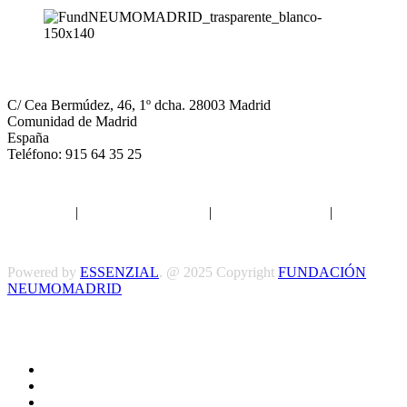
NEUMOMADRID
C/ Cea Bermúdez, 46, 1º dcha. 28003 Madrid
Comunidad de Madrid
España
Teléfono: 915 64 35 25
Aviso legal
|
Política de privacidad
|
Política de Cookies
|
Términos
y Condiciones
Powered by
ESSENZIAL
. @ 2025 Copyright
FUNDACIÓN
NEUMOMADRID
Síguenos