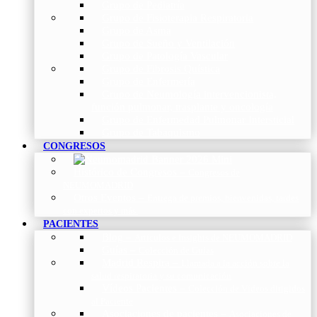
Grupo de Pediatría
Grupo de Fisioterapia Respiratoria
Grupo de Asma
Grupo de Sueño y Ventilación
Grupo de Patología Vascular
Grupo de Fibrosis Quística
Grupo de Enfermería
Grupo de Neumología intervencionista,
función pulmonar, trasplante y oncología
Grupo de Enfermedad Pulmonar Intersticial
Grupo de Tabaquismo
CONGRESOS
Histórico de Congresos
–
Congresos de
NEUMOMADRID
Otros Eventos
–
Entrega de premios, bienvenidas, tardes
con expertos y más.
PACIENTES
Blog
–
Artículos e Insights de NEUMOMADRID
Guías
–
Colección de Guías
Madrid Respira
–
Llamada a la acción sobre la
salud respiratoria y su comunicación
Vídeos Pacientes
–
Colección de Vídeos dirigidos
al Paciente
Asociaciones de pacientes
–
Asociaciones de