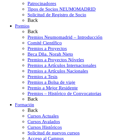
Patrocinadores
Tipos de Socios NEUMOMADRID
Solicitud de Registro de Socio
Back
Premios
Back
Premios Neumomadrid – Introducción
Comité Científico
Premios a Proyectos
Beca Dña. Norah Nieto
Premios a Proyectos Nóveles
Premios a Artículos Internacionales
Premios a Artículos Nacionales
Premios a Tesis
Premios a Bolsa de viaje
Premio a Mejor Residente
Premios – Histórico de Convocatorias
Back
Formación
Back
Cursos Actuales
Cursos Avalados
Cursos Históricos
Solicitud de nuevos cursos
Acceso al Campus