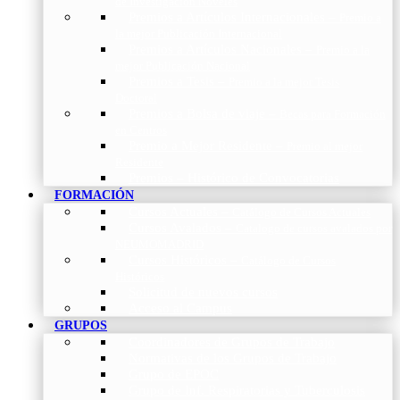
de Investigación Nóveles
Premios a Artículos Internacionales
–
Premio a
la mejor Publicación Internacional
Premios a Artículos Nacionales
–
Premio a la
mejor Publicación Nacional
Premios a Tesis
–
Premio a la mejor Tesis
Doctoral
Premios a Bolsa de viaje
–
Becas para Formación
en Centros
Premio a Mejor Residente
–
Premio al mejor
Residente
Premios – Histórico de Convocatorias
FORMACIÓN
Cursos Actuales
–
Catálogo de Cursos Actuales
Cursos Avalados
–
Catalogo de cursos avalados por
NEUMOMADRID
Cursos Históricos
–
Catálogo de Cursos
Históricos
Solicitud de nuevos cursos
Acceso al Campus
GRUPOS
Coordinadores de Grupos de Trabajo
Normativas de los Grupos de Trabajo
Grupo de EPOC
Grupo de Inf. Respiratorias y Tuberculosis