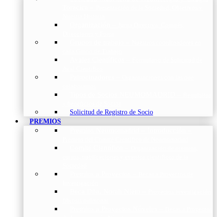
Torácica
–
Presentación de la Sociedad, Objetivos y
Nuestra Historia
Organización
–
Junta Directiva, Comités,
Direcciones y Foros
Grupos de trabajo
–
Nuestros coordinadores en
cada Grupo de Trabajo
Avales Científicos
–
Formulario de Solicitud de
Aval Científico
Patrocinadores
–
Organizaciones con las que
colaboramos
Tipos de Socios NEUMOMADRID
–
Requisitos
y beneficios de Socios
Solicitud de Registro de Socio
PREMIOS
Premios Neumomadrid – Introducción
–
Premios del Comité Científico de Neumomadrid
Comité Científico
–
Organización de premios,
cursos, publicaciones y eventos científicos de la
Sociedad
Premios a Proyectos
–
Becas a Proyectos de
Investigación
Beca Dña. Norah Nieto
–
Proyectos investigación
fibrosis pulmonar
Premios a Proyectos Nóveles
–
Becas a Proyectos