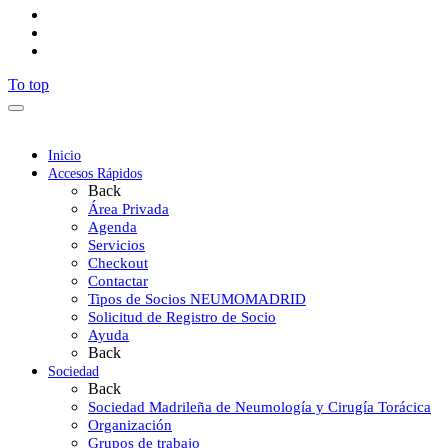
To top
Inicio
Accesos Rápidos
Back
Área Privada
Agenda
Servicios
Checkout
Contactar
Tipos de Socios NEUMOMADRID
Solicitud de Registro de Socio
Ayuda
Back
Sociedad
Back
Sociedad Madrileña de Neumología y Cirugía Torácica
Organización
Grupos de trabajo