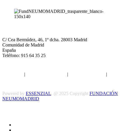
NEUMOMADRID
C/ Cea Bermúdez, 46, 1º dcha. 28003 Madrid
Comunidad de Madrid
España
Teléfono: 915 64 35 25
Aviso legal
|
Política de privacidad
|
Política de Cookies
|
Términos
y Condiciones
Powered by
ESSENZIAL
. @ 2025 Copyright
FUNDACIÓN
NEUMOMADRID
Síguenos