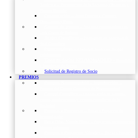
Torácica
–
Presentación de la Sociedad, Objetivos y
Nuestra Historia
Organización
–
Junta Directiva, Comités,
Direcciones y Foros
Grupos de trabajo
–
Nuestros coordinadores en
cada Grupo de Trabajo
Avales Científicos
–
Formulario de Solicitud de
Aval Científico
Patrocinadores
–
Organizaciones con las que
colaboramos
Tipos de Socios NEUMOMADRID
–
Requisitos
y beneficios de Socios
Solicitud de Registro de Socio
PREMIOS
Premios Neumomadrid – Introducción
–
Premios del Comité Científico de Neumomadrid
Comité Científico
–
Organización de premios,
cursos, publicaciones y eventos científicos de la
Sociedad
Premios a Proyectos
–
Becas a Proyectos de
Investigación
Beca Dña. Norah Nieto
–
Proyectos investigación
fibrosis pulmonar
Premios a Proyectos Nóveles
–
Becas a Proyectos