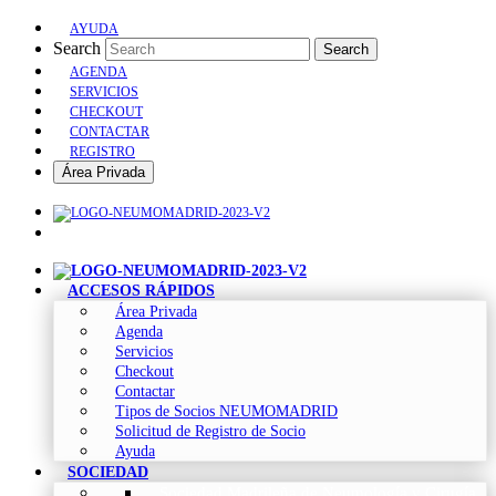
AYUDA
Search
Search
AGENDA
SERVICIOS
CHECKOUT
CONTACTAR
REGISTRO
Área Privada
ACCESOS RÁPIDOS
Área Privada
Agenda
Servicios
Checkout
Contactar
Tipos de Socios NEUMOMADRID
Solicitud de Registro de Socio
Ayuda
SOCIEDAD
Sociedad Madrileña de Neumología y Cirugía