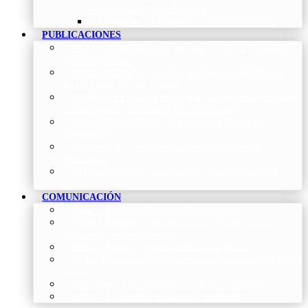
Neumología y Cirugía Torácica
Contactar
–
Póngase en contacto con nosotros
PUBLICACIONES
Proceso de publicación Revista
–
Conoce y participa
con nuestra revista
Últimos números Revista Patología Respiratoria
–
Acceso rápido a lo más reciente
Histórico Revista de Patología Respiratoria
–
Revista
Científica online, trimestral y de acceso abierto
Vídeos Profesionales
–
Colección de Vídeos de
Profesionales
Neumoteca
–
Colección de información sobre la
Neumología
Vídeos Pacientes
–
Colección de Vídeos dirigidos al
Pacientes
COMUNICACIÓN
Blog
–
Artículos e Insights de Neumomadrid
Madrid Respira
–
Llamada a la acción sobre la salud
respiratoria y su comunicación
Sala de Prensa
–
Neumomadrid en los Medios
Redes Sociales
–
Interacciones de la Sociedad en las Redes
Sociales
Newsletter
–
Boletines periódicos de información
News
–
Las últimas noticias de la fundación