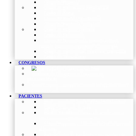
Grupo de Pediatría
Grupo de Fisioterapia Respiratoria
Grupo de Asma
Grupo de Sueño y Ventilación
Grupo de Patología Vascular
Grupo de Fibrosis Quística
Grupo de Enfermería
Grupo de Neumología intervencionista,
función pulmonar, trasplante y oncología
Grupo de Enfermedad Pulmonar Intersticial
Grupo de Tabaquismo
CONGRESOS
Histórico de Congresos
–
Congresos de
NEUMOMADRID
Otros Eventos
–
Entrega de premios, bienvenidas, tardes
con expertos y más.
PACIENTES
Blog
–
Artículos e Insights de NEUMOMADRID
Guías
–
Colección de Guías
Madrid Respira
–
Llamada a la acción sobre la
salud respiratoria y su comunicación
Vídeos Pacientes
–
Colección de Vídeos dirigidos
al Paciente
Asociaciones de pacientes
–
Asociaciones de