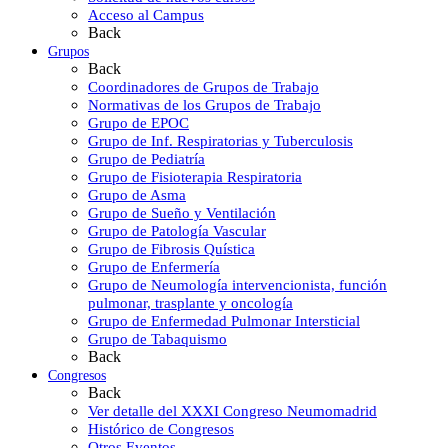
Acceso al Campus
Back
Grupos
Back
Coordinadores de Grupos de Trabajo
Normativas de los Grupos de Trabajo
Grupo de EPOC
Grupo de Inf. Respiratorias y Tuberculosis
Grupo de Pediatría
Grupo de Fisioterapia Respiratoria
Grupo de Asma
Grupo de Sueño y Ventilación
Grupo de Patología Vascular
Grupo de Fibrosis Quística
Grupo de Enfermería
Grupo de Neumología intervencionista, función
pulmonar, trasplante y oncología
Grupo de Enfermedad Pulmonar Intersticial
Grupo de Tabaquismo
Back
Congresos
Back
Ver detalle del XXXI Congreso Neumomadrid
Histórico de Congresos
Otros Eventos