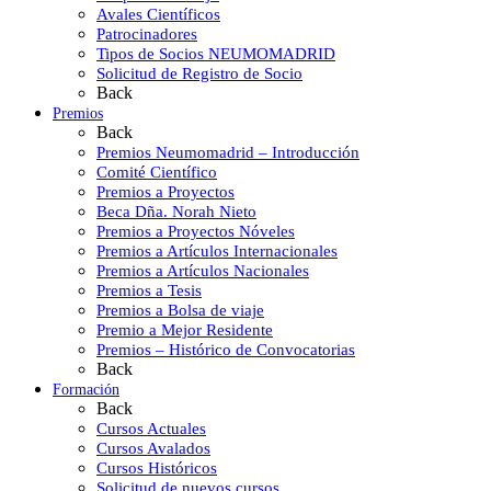
Avales Científicos
Patrocinadores
Tipos de Socios NEUMOMADRID
Solicitud de Registro de Socio
Back
Premios
Back
Premios Neumomadrid – Introducción
Comité Científico
Premios a Proyectos
Beca Dña. Norah Nieto
Premios a Proyectos Nóveles
Premios a Artículos Internacionales
Premios a Artículos Nacionales
Premios a Tesis
Premios a Bolsa de viaje
Premio a Mejor Residente
Premios – Histórico de Convocatorias
Back
Formación
Back
Cursos Actuales
Cursos Avalados
Cursos Históricos
Solicitud de nuevos cursos