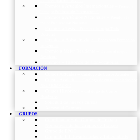
de Investigación Nóveles
Premios a Artículos Internacionales
–
Premio a
la mejor Publicación Internacional
Premios a Artículos Nacionales
–
Premio a la
mejor Publicación Nacional
Premios a Tesis
–
Premio a la mejor Tesis
Doctoral
Premios a Bolsa de viaje
–
Becas para Formación
en Centros
Premio a Mejor Residente
–
Premio al mejor
Residente
Premios – Histórico de Convocatorias
FORMACIÓN
Cursos Actuales
–
Catálogo de Cursos Actuales
Cursos Avalados
–
Catalogo de cursos avalados por
NEUMOMADRID
Cursos Históricos
–
Catálogo de Cursos
Históricos
Solicitud de nuevos cursos
Acceso al Campus
GRUPOS
Coordinadores de Grupos de Trabajo
Normativas de los Grupos de Trabajo
Grupo de EPOC
Grupo de Inf. Respiratorias y Tuberculosis