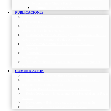
Neumología y Cirugía Torácica
Contactar
–
Póngase en contacto con nosotros
PUBLICACIONES
Proceso de publicación Revista
–
Conoce y participa
con nuestra revista
Últimos números Revista Patología Respiratoria
–
Acceso rápido a lo más reciente
Histórico Revista de Patología Respiratoria
–
Revista
Científica online, trimestral y de acceso abierto
Vídeos Profesionales
–
Colección de Vídeos de
Profesionales
Neumoteca
–
Colección de información sobre la
Neumología
Vídeos Pacientes
–
Colección de Vídeos dirigidos al
Pacientes
COMUNICACIÓN
Blog
–
Artículos e Insights de Neumomadrid
Madrid Respira
–
Llamada a la acción sobre la salud
respiratoria y su comunicación
Sala de Prensa
–
Neumomadrid en los Medios
Redes Sociales
–
Interacciones de la Sociedad en las Redes
Sociales
Newsletter
–
Boletines periódicos de información
News
–
Las últimas noticias de la fundación