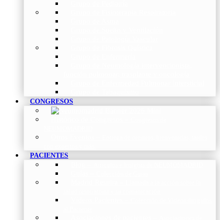
Grupo de Pediatría
Grupo de Fisioterapia Respiratoria
Grupo de Asma
Grupo de Sueño y Ventilación
Grupo de Patología Vascular
Grupo de Fibrosis Quística
Grupo de Enfermería
Grupo de Neumología intervencionista,
función pulmonar, trasplante y oncología
Grupo de Enfermedad Pulmonar Intersticial
Grupo de Tabaquismo
CONGRESOS
Histórico de Congresos
–
Congresos de
NEUMOMADRID
Otros Eventos
–
Entrega de premios, bienvenidas, tardes
con expertos y más.
PACIENTES
Blog
–
Artículos e Insights de NEUMOMADRID
Guías
–
Colección de Guías
Madrid Respira
–
Llamada a la acción sobre la
salud respiratoria y su comunicación
Vídeos Pacientes
–
Colección de Vídeos dirigidos
al Paciente
Asociaciones de pacientes
–
Asociaciones de