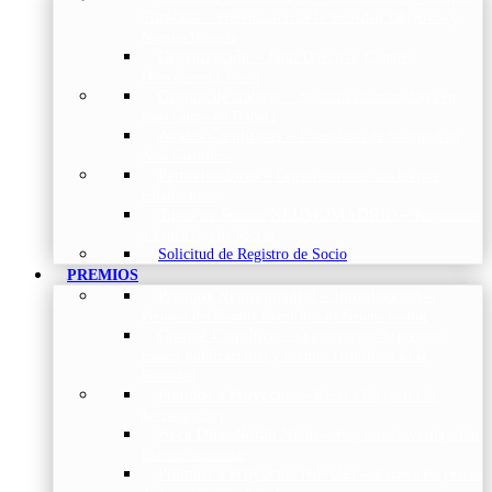
Torácica
–
Presentación de la Sociedad, Objetivos y
Nuestra Historia
Organización
–
Junta Directiva, Comités,
Direcciones y Foros
Grupos de trabajo
–
Nuestros coordinadores en
cada Grupo de Trabajo
Avales Científicos
–
Formulario de Solicitud de
Aval Científico
Patrocinadores
–
Organizaciones con las que
colaboramos
Tipos de Socios NEUMOMADRID
–
Requisitos
y beneficios de Socios
Solicitud de Registro de Socio
PREMIOS
Premios Neumomadrid – Introducción
–
Premios del Comité Científico de Neumomadrid
Comité Científico
–
Organización de premios,
cursos, publicaciones y eventos científicos de la
Sociedad
Premios a Proyectos
–
Becas a Proyectos de
Investigación
Beca Dña. Norah Nieto
–
Proyectos investigación
fibrosis pulmonar
Premios a Proyectos Nóveles
–
Becas a Proyectos