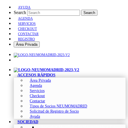
AYUDA
Search
Search
AGENDA
SERVICIOS
CHECKOUT
CONTACTAR
REGISTRO
Área Privada
ACCESOS RÁPIDOS
Área Privada
Agenda
Servicios
Checkout
Contactar
Tipos de Socios NEUMOMADRID
Solicitud de Registro de Socio
Ayuda
SOCIEDAD
Sociedad Madrileña de Neumología y Cirugía