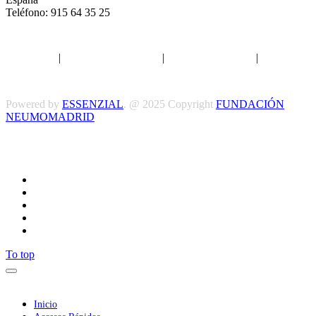
Teléfono: 915 64 35 25
Aviso legal
|
Política de privacidad
|
Política de Cookies
|
Términos
y Condiciones
Powered by
ESSENZIAL
. @ 2025 Copyright
FUNDACIÓN
NEUMOMADRID
Síguenos
To top
Inicio