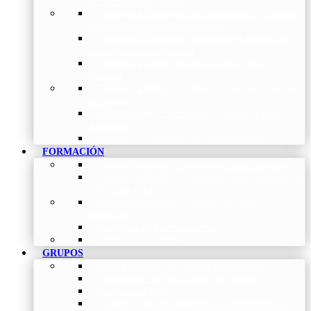
de Investigación Nóveles
Premios a Artículos Internacionales
–
Premio a
la mejor Publicación Internacional
Premios a Artículos Nacionales
–
Premio a la
mejor Publicación Nacional
Premios a Tesis
–
Premio a la mejor Tesis
Doctoral
Premios a Bolsa de viaje
–
Becas para Formación
en Centros
Premio a Mejor Residente
–
Premio al mejor
Residente
Premios – Histórico de Convocatorias
FORMACIÓN
Cursos Actuales
–
Catálogo de Cursos Actuales
Cursos Avalados
–
Catalogo de cursos avalados por
NEUMOMADRID
Cursos Históricos
–
Catálogo de Cursos
Históricos
Solicitud de nuevos cursos
Acceso al Campus
GRUPOS
Coordinadores de Grupos de Trabajo
Normativas de los Grupos de Trabajo
Grupo de EPOC
Grupo de Inf. Respiratorias y Tuberculosis