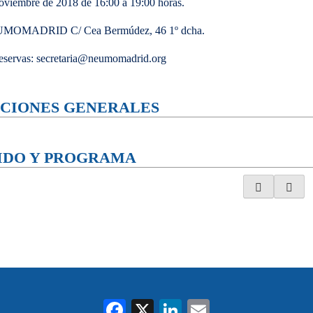
oviembre de 2018 de 16:00 a 19:00 horas.
UMOMADRID C/ Cea Bermúdez, 46 1º dcha.
reservas: secretaria@neumomadrid.org
CIONES GENERALES
IDO Y PROGRAMA
Fa
X
Li
E