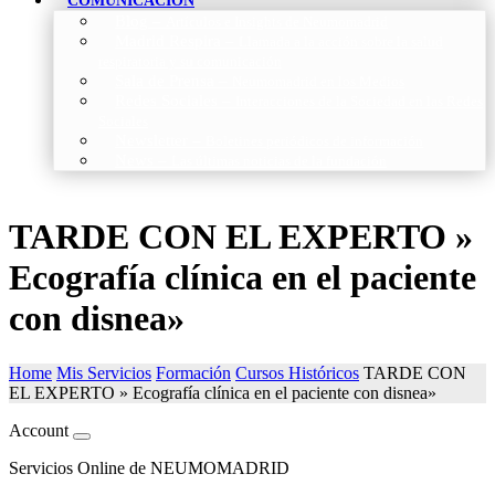
COMUNICACIÓN
Blog
–
Artículos e Insights de Neumomadrid
Madrid Respira
–
Llamada a la acción sobre la salud
respiratoria y su comunicación
Sala de Prensa
–
Neumomadrid en los Medios
Redes Sociales
–
Interacciones de la Sociedad en las Redes
Sociales
Newsletter
–
Boletines periódicos de información
News
–
Las últimas noticias de la fundación
TARDE CON EL EXPERTO »
Ecografía clínica en el paciente
con disnea»
Home
Mis Servicios
Formación
Cursos Históricos
TARDE CON
EL EXPERTO » Ecografía clínica en el paciente con disnea»
Account
Servicios Online de NEUMOMADRID