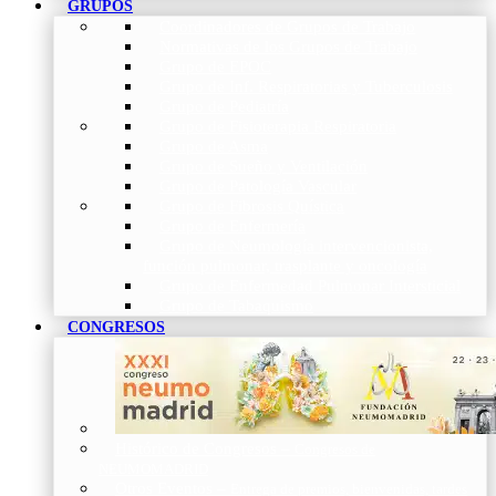
GRUPOS
Coordinadores de Grupos de Trabajo
Normativas de los Grupos de Trabajo
Grupo de EPOC
Grupo de Inf. Respiratorias y Tuberculosis
Grupo de Pediatría
Grupo de Fisioterapia Respiratoria
Grupo de Asma
Grupo de Sueño y Ventilación
Grupo de Patología Vascular
Grupo de Fibrosis Quística
Grupo de Enfermería
Grupo de Neumología intervencionista,
función pulmonar, trasplante y oncología
Grupo de Enfermedad Pulmonar Intersticial
Grupo de Tabaquismo
CONGRESOS
Histórico de Congresos
–
Congresos de
NEUMOMADRID
Otros Eventos
–
Entrega de premios, bienvenidas, tardes