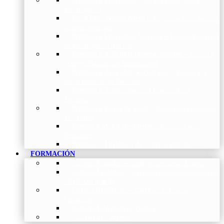
Becas a Proyectos de
Investigación
Beca Dña. Norah Nieto
–
Proyectos investigación
fibrosis pulmonar
Premios a Proyectos Nóveles
–
Becas a Proyectos
de Investigación Nóveles
Premios a Artículos Internacionales
–
Premio a
la mejor Publicación Internacional
Premios a Artículos Nacionales
–
Premio a la
mejor Publicación Nacional
Premios a Tesis
–
Premio a la mejor Tesis
Doctoral
Premios a Bolsa de viaje
–
Becas para Formación
en Centros
Premio a Mejor Residente
–
Premio al mejor
Residente
Premios – Histórico de Convocatorias
FORMACIÓN
Cursos Actuales
–
Catálogo de Cursos Actuales
Cursos Avalados
–
Catalogo de cursos avalados por
NEUMOMADRID
Cursos Históricos
–
Catálogo de Cursos
Históricos
Solicitud de nuevos cursos
Acceso al Campus