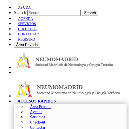
AYUDA
Search
Search
AGENDA
SERVICIOS
CHECKOUT
CONTACTAR
REGISTRO
Área Privada
ACCESOS RÁPIDOS
Área Privada
Agenda
Servicios
Checkout
Contactar