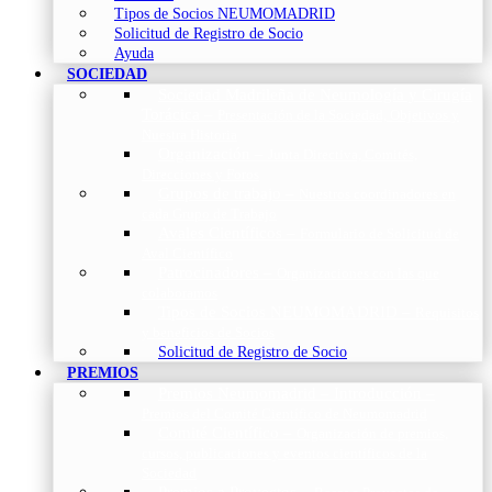
Tipos de Socios NEUMOMADRID
Solicitud de Registro de Socio
Ayuda
SOCIEDAD
Sociedad Madrileña de Neumología y Cirugía
Torácica
–
Presentación de la Sociedad, Objetivos y
Nuestra Historia
Organización
–
Junta Directiva, Comités,
Direcciones y Foros
Grupos de trabajo
–
Nuestros coordinadores en
cada Grupo de Trabajo
Avales Científicos
–
Formulario de Solicitud de
Aval Científico
Patrocinadores
–
Organizaciones con las que
colaboramos
Tipos de Socios NEUMOMADRID
–
Requisitos
y beneficios de Socios
Solicitud de Registro de Socio
PREMIOS
Premios Neumomadrid – Introducción
–
Premios del Comité Científico de Neumomadrid
Comité Científico
–
Organización de premios,
cursos, publicaciones y eventos científicos de la
Sociedad
Premios a Proyectos
–