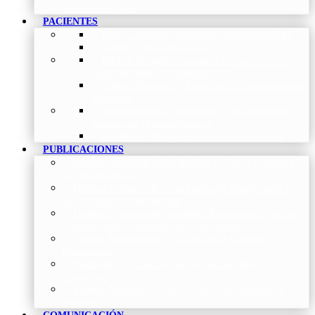
con expertos y más.
PACIENTES
Blog
–
Artículos e Insights de NEUMOMADRID
Guías
–
Colección de Guías
Madrid Respira
–
Llamada a la acción sobre la
salud respiratoria y su comunicación
Vídeos Pacientes
–
Colección de Vídeos dirigidos
al Paciente
Asociaciones de pacientes
–
Asociaciones de
Neumología y Cirugía Torácica
Contactar
–
Póngase en contacto con nosotros
PUBLICACIONES
Proceso de publicación Revista
–
Conoce y participa
con nuestra revista
Últimos números Revista Patología Respiratoria
–
Acceso rápido a lo más reciente
Histórico Revista de Patología Respiratoria
–
Revista
Científica online, trimestral y de acceso abierto
Vídeos Profesionales
–
Colección de Vídeos de
Profesionales
Neumoteca
–
Colección de información sobre la
Neumología
Vídeos Pacientes
–
Colección de Vídeos dirigidos al
Pacientes