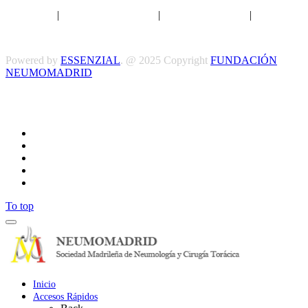
Aviso legal
|
Política de privacidad
|
Política de Cookies
|
Términos
y Condiciones
Powered by
ESSENZIAL
. @ 2025 Copyright
FUNDACIÓN
NEUMOMADRID
Síguenos
To top
Inicio
Accesos Rápidos