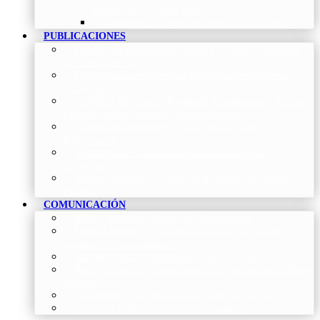
Neumología y Cirugía Torácica
Contactar
–
Póngase en contacto con nosotros
PUBLICACIONES
Proceso de publicación Revista
–
Conoce y participa
con nuestra revista
Últimos números Revista Patología Respiratoria
–
Acceso rápido a lo más reciente
Histórico Revista de Patología Respiratoria
–
Revista
Científica online, trimestral y de acceso abierto
Vídeos Profesionales
–
Colección de Vídeos de
Profesionales
Neumoteca
–
Colección de información sobre la
Neumología
Vídeos Pacientes
–
Colección de Vídeos dirigidos al
Pacientes
COMUNICACIÓN
Blog
–
Artículos e Insights de Neumomadrid
Madrid Respira
–
Llamada a la acción sobre la salud
respiratoria y su comunicación
Sala de Prensa
–
Neumomadrid en los Medios
Redes Sociales
–
Interacciones de la Sociedad en las Redes
Sociales
Newsletter
–
Boletines periódicos de información
News
–
Las últimas noticias de la fundación