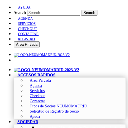
AYUDA
Search
Search
AGENDA
SERVICIOS
CHECKOUT
CONTACTAR
REGISTRO
Área Privada
ACCESOS RÁPIDOS
Área Privada
Agenda
Servicios
Checkout
Contactar
Tipos de Socios NEUMOMADRID
Solicitud de Registro de Socio
Ayuda
SOCIEDAD
Sociedad Madrileña de Neumología y Cirugía