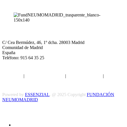
NEUMOMADRID
C/ Cea Bermúdez, 46, 1º dcha. 28003 Madrid
Comunidad de Madrid
España
Teléfono: 915 64 35 25
Aviso legal
|
Política de privacidad
|
Política de Cookies
|
Términos
y Condiciones
Powered by
ESSENZIAL
. @ 2025 Copyright
FUNDACIÓN
NEUMOMADRID
Síguenos