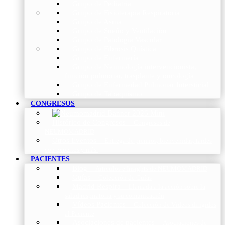
Grupo de Pediatría
Grupo de Fisioterapia Respiratoria
Grupo de Asma
Grupo de Sueño y Ventilación
Grupo de Patología Vascular
Grupo de Fibrosis Quística
Grupo de Enfermería
Grupo de Neumología intervencionista,
función pulmonar, trasplante y oncología
Grupo de Enfermedad Pulmonar Intersticial
Grupo de Tabaquismo
CONGRESOS
Histórico de Congresos
–
Congresos de
NEUMOMADRID
Otros Eventos
–
Entrega de premios, bienvenidas, tardes
con expertos y más.
PACIENTES
Blog
–
Artículos e Insights de NEUMOMADRID
Guías
–
Colección de Guías
Madrid Respira
–
Llamada a la acción sobre la
salud respiratoria y su comunicación
Vídeos Pacientes
–
Colección de Vídeos dirigidos
al Paciente
Asociaciones de pacientes
–
Asociaciones de