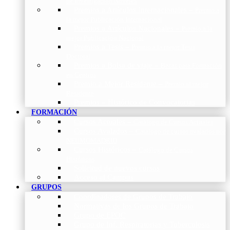
de Investigación Nóveles
Premios a Artículos Internacionales
–
Premio a
la mejor Publicación Internacional
Premios a Artículos Nacionales
–
Premio a la
mejor Publicación Nacional
Premios a Tesis
–
Premio a la mejor Tesis
Doctoral
Premios a Bolsa de viaje
–
Becas para Formación
en Centros
Premio a Mejor Residente
–
Premio al mejor
Residente
Premios – Histórico de Convocatorias
FORMACIÓN
Cursos Actuales
–
Catálogo de Cursos Actuales
Cursos Avalados
–
Catalogo de cursos avalados por
NEUMOMADRID
Cursos Históricos
–
Catálogo de Cursos
Históricos
Solicitud de nuevos cursos
Acceso al Campus
GRUPOS
Coordinadores de Grupos de Trabajo
Normativas de los Grupos de Trabajo
Grupo de EPOC
Grupo de Inf. Respiratorias y Tuberculosis