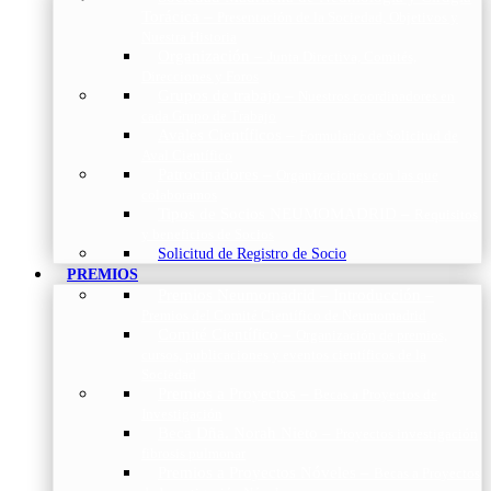
Torácica
–
Presentación de la Sociedad, Objetivos y
Nuestra Historia
Organización
–
Junta Directiva, Comités,
Direcciones y Foros
Grupos de trabajo
–
Nuestros coordinadores en
cada Grupo de Trabajo
Avales Científicos
–
Formulario de Solicitud de
Aval Científico
Patrocinadores
–
Organizaciones con las que
colaboramos
Tipos de Socios NEUMOMADRID
–
Requisitos
y beneficios de Socios
Solicitud de Registro de Socio
PREMIOS
Premios Neumomadrid – Introducción
–
Premios del Comité Científico de Neumomadrid
Comité Científico
–
Organización de premios,
cursos, publicaciones y eventos científicos de la
Sociedad
Premios a Proyectos
–
Becas a Proyectos de
Investigación
Beca Dña. Norah Nieto
–
Proyectos investigación
fibrosis pulmonar
Premios a Proyectos Nóveles
–
Becas a Proyectos