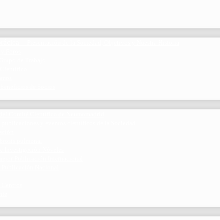
rácica
–
Presentación de la Sociedad, Objetivos y Nuestra Historia
 y Foros
 Grupo de Trabajo
 Científico
ramos
 beneficios de Socios
del Comité Científico de Neumomadrid
 publicaciones y eventos científicos de la Sociedad
gación
ibrosis pulmonar
de Investigación Nóveles
mejor Publicación Internacional
r Publicación Nacional
 Centros
nte