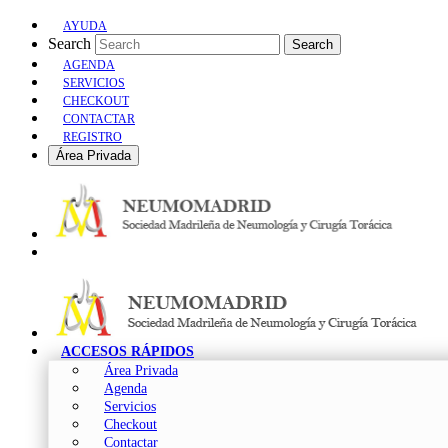
AYUDA
Search
Search
AGENDA
SERVICIOS
CHECKOUT
CONTACTAR
REGISTRO
Área Privada
ACCESOS RÁPIDOS
Área Privada
Agenda
Servicios
Checkout
Contactar