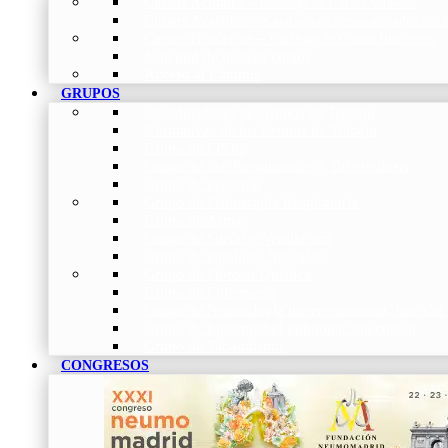
Cursos Actuales
–
Catálogo de Cursos Actuales
Cursos Avalados
–
Catalogo de cursos avalados 
Cursos Históricos
–
Catálogo de Cursos Históricos
Solicitud de nuevos cursos
Acceso al Campus
GRUPOS
Coordinadores de Grupos de Trabajo
Normativas de los Grupos de Trabajo
Grupo de EPOC
Grupo de Inf. Respiratorias y Tuberculosis
Grupo de Pediatría
Grupo de Fisioterapia Respiratoria
Grupo de Asma
Grupo de Sueño y Ventilación
Grupo de Patología Vascular
Grupo de Fibrosis Quística
Grupo de Enfermería
Grupo de Neumología intervencionista, función 
Grupo de Enfermedad Pulmonar Intersticial
Grupo de Tabaquismo
CONGRESOS