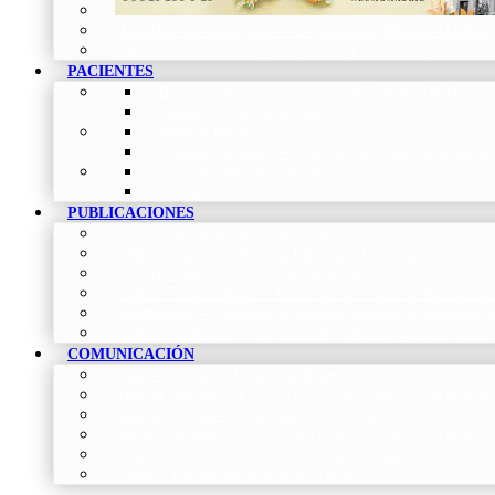
Histórico de Congresos
–
Congresos de NEUMOMADRID
Otros Eventos
–
Entrega de premios, bienvenidas, tardes con
PACIENTES
Blog
–
Artículos e Insights de NEUMOMADRID
Guías
–
Colección de Guías
Madrid Respira
–
Llamada a la acción sobre la salud 
Vídeos Pacientes
–
Colección de Vídeos dirigidos al
Asociaciones de pacientes
–
Asociaciones de Neumo
Contactar
–
Póngase en contacto con nosotros
PUBLICACIONES
Proceso de publicación Revista
–
Conoce y participa con n
Últimos números Revista Patología Respiratoria
–
Acces
Histórico Revista de Patología Respiratoria
–
Revista Cie
Vídeos Profesionales
–
Colección de Vídeos de Profesional
Neumoteca
–
Colección de información sobre la Neumología
Vídeos Pacientes
–
Colección de Vídeos dirigidos al Pacient
COMUNICACIÓN
Blog
–
Artículos e Insights de Neumomadrid
Madrid Respira
–
Llamada a la acción sobre la salud respira
Sala de Prensa
–
Neumomadrid en los Medios
Redes Sociales
–
Interacciones de la Sociedad en las Redes S
Newsletter
–
Boletines periódicos de información
News
–
Las últimas noticias de la fundación