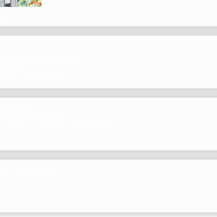
 expertos y más.
respiratoria y su comunicación
 Paciente
logía y Cirugía Torácica
uestra revista
o rápido a lo más reciente
ntífica online, trimestral y de acceso abierto
es
es
toria y su comunicación
ociales