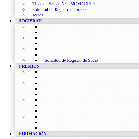
Tipos de Socios NEUMOMADRID
Solicitud de Registro de Socio
Ayuda
SOCIEDAD
Sociedad Madrileña de Neumología y Cirugía To
Organización
–
Junta Directiva, Comités, Direcciones
Grupos de trabajo
–
Nuestros coordinadores en cada
Avales Científicos
–
Formulario de Solicitud de Aval
Patrocinadores
–
Organizaciones con las que colabo
Tipos de Socios NEUMOMADRID
–
Requisitos y
Solicitud de Registro de Socio
PREMIOS
Premios Neumomadrid – Introducción
–
Premios 
Comité Científico
–
Organización de premios, cursos,
Premios a Proyectos
–
Becas a Proyectos de Investi
Beca Dña. Norah Nieto
–
Proyectos investigación f
Premios a Proyectos Nóveles
–
Becas a Proyectos 
Premios a Artículos Internacionales
–
Premio a la 
Premios a Artículos Nacionales
–
Premio a la mejo
Premios a Tesis
–
Premio a la mejor Tesis Doctoral
Premios a Bolsa de viaje
–
Becas para Formación en
Premio a Mejor Residente
–
Premio al mejor Reside
Premios – Histórico de Convocatorias
FORMACIÓN