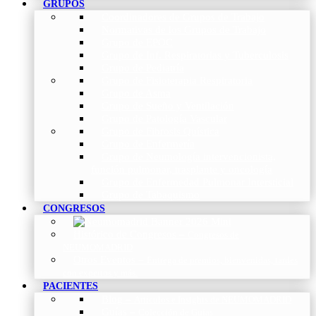
GRUPOS
Coordinadores de Grupos de Trabajo
Normativas de los Grupos de Trabajo
Grupo de EPOC
Grupo de Inf. Respiratorias y Tuberculosis
Grupo de Pediatría
Grupo de Fisioterapia Respiratoria
Grupo de Asma
Grupo de Sueño y Ventilación
Grupo de Patología Vascular
Grupo de Fibrosis Quística
Grupo de Enfermería
Grupo de Neumología intervencionista,
función pulmonar, trasplante y oncología
Grupo de Enfermedad Pulmonar Intersticial
Grupo de Tabaquismo
CONGRESOS
Histórico de Congresos
–
Congresos de
NEUMOMADRID
Otros Eventos
–
Entrega de premios, bienvenidas, tardes
con expertos y más.
PACIENTES
Blog
–
Artículos e Insights de NEUMOMADRID
Guías
–
Colección de Guías