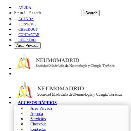
AYUDA
Search
Search
AGENDA
SERVICIOS
CHECKOUT
CONTACTAR
REGISTRO
Área Privada
ACCESOS RÁPIDOS
Área Privada
Agenda
Servicios
Checkout
Contactar