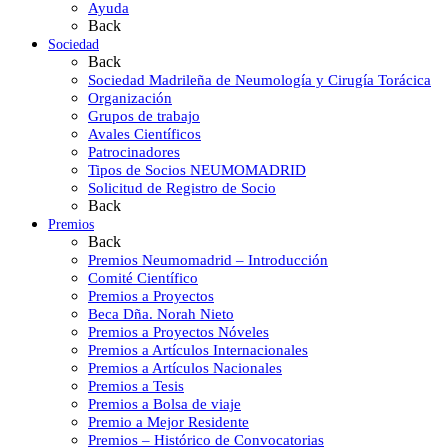
Ayuda
Back
Sociedad
Back
Sociedad Madrileña de Neumología y Cirugía Torácica
Organización
Grupos de trabajo
Avales Científicos
Patrocinadores
Tipos de Socios NEUMOMADRID
Solicitud de Registro de Socio
Back
Premios
Back
Premios Neumomadrid – Introducción
Comité Científico
Premios a Proyectos
Beca Dña. Norah Nieto
Premios a Proyectos Nóveles
Premios a Artículos Internacionales
Premios a Artículos Nacionales
Premios a Tesis
Premios a Bolsa de viaje
Premio a Mejor Residente
Premios – Histórico de Convocatorias