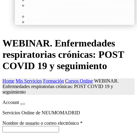
Neumomadrid en los Medios
Redes Sociales
–
Interacciones de la Sociedad en las Redes
Sociales
Newsletter
–
Boletines periódicos de información
News
–
Las últimas noticias de la fundación
WEBINAR. Enfermedades
respiratorias crónicas: POST
COVID 19 y seguimiento
Home
Mis Servicios
Formación
Cursos Online
WEBINAR.
Enfermedades respiratorias crónicas: POST COVID 19 y
seguimiento
Account
Servicios Online de NEUMOMADRID
Nombre de usuario o correo electrónico
*