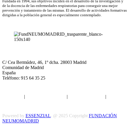
Fundada en 1994, sus objetivos inciden en el desarrollo de la investigación y
de la docencia de las enfermedades respiratorias para conseguir una mejor
prevención y tratamiento de las mismas. El desarrollo de actividades formativas
dirigidas a la población general es especialmente contemplado.
NEUMOMADRID
C/ Cea Bermúdez, 46, 1º dcha. 28003 Madrid
Comunidad de Madrid
España
Teléfono: 915 64 35 25
Aviso legal
|
Política de privacidad
|
Política de Cookies
|
Términos
y Condiciones
Powered by
ESSENZIAL
. @ 2025 Copyright
FUNDACIÓN
NEUMOMADRID