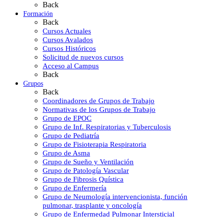
Back
Formación
Back
Cursos Actuales
Cursos Avalados
Cursos Históricos
Solicitud de nuevos cursos
Acceso al Campus
Back
Grupos
Back
Coordinadores de Grupos de Trabajo
Normativas de los Grupos de Trabajo
Grupo de EPOC
Grupo de Inf. Respiratorias y Tuberculosis
Grupo de Pediatría
Grupo de Fisioterapia Respiratoria
Grupo de Asma
Grupo de Sueño y Ventilación
Grupo de Patología Vascular
Grupo de Fibrosis Quística
Grupo de Enfermería
Grupo de Neumología intervencionista, función
pulmonar, trasplante y oncología
Grupo de Enfermedad Pulmonar Intersticial