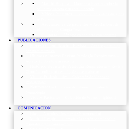
Madrid Respira
–
Llamada a la acción sobre la
salud respiratoria y su comunicación
Vídeos Pacientes
–
Colección de Vídeos dirigidos
al Paciente
Asociaciones de pacientes
–
Asociaciones de
Neumología y Cirugía Torácica
Contactar
–
Póngase en contacto con nosotros
PUBLICACIONES
Proceso de publicación Revista
–
Conoce y participa
con nuestra revista
Últimos números Revista Patología Respiratoria
–
Acceso rápido a lo más reciente
Histórico Revista de Patología Respiratoria
–
Revista
Científica online, trimestral y de acceso abierto
Vídeos Profesionales
–
Colección de Vídeos de
Profesionales
Neumoteca
–
Colección de información sobre la
Neumología
Vídeos Pacientes
–
Colección de Vídeos dirigidos al
Pacientes
COMUNICACIÓN
Blog
–
Artículos e Insights de Neumomadrid
Madrid Respira
–
Llamada a la acción sobre la salud
respiratoria y su comunicación
Sala de Prensa
–