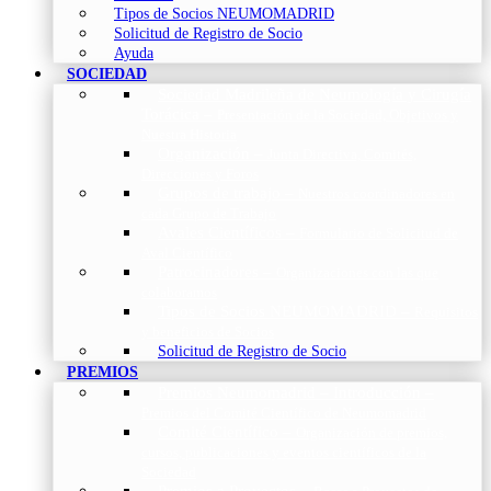
Tipos de Socios NEUMOMADRID
Solicitud de Registro de Socio
Ayuda
SOCIEDAD
Sociedad Madrileña de Neumología y Cirugía
Torácica
–
Presentación de la Sociedad, Objetivos y
Nuestra Historia
Organización
–
Junta Directiva, Comités,
Direcciones y Foros
Grupos de trabajo
–
Nuestros coordinadores en
cada Grupo de Trabajo
Avales Científicos
–
Formulario de Solicitud de
Aval Científico
Patrocinadores
–
Organizaciones con las que
colaboramos
Tipos de Socios NEUMOMADRID
–
Requisitos
y beneficios de Socios
Solicitud de Registro de Socio
PREMIOS
Premios Neumomadrid – Introducción
–
Premios del Comité Científico de Neumomadrid
Comité Científico
–
Organización de premios,
cursos, publicaciones y eventos científicos de la
Sociedad
Premios a Proyectos
–