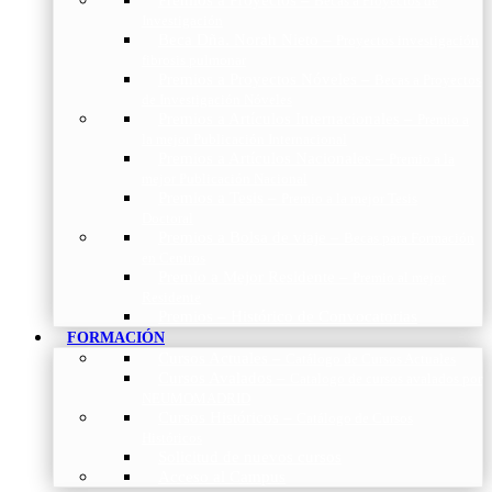
Becas a Proyectos de
Investigación
Beca Dña. Norah Nieto
–
Proyectos investigación
fibrosis pulmonar
Premios a Proyectos Nóveles
–
Becas a Proyectos
de Investigación Nóveles
Premios a Artículos Internacionales
–
Premio a
la mejor Publicación Internacional
Premios a Artículos Nacionales
–
Premio a la
mejor Publicación Nacional
Premios a Tesis
–
Premio a la mejor Tesis
Doctoral
Premios a Bolsa de viaje
–
Becas para Formación
en Centros
Premio a Mejor Residente
–
Premio al mejor
Residente
Premios – Histórico de Convocatorias
FORMACIÓN
Cursos Actuales
–
Catálogo de Cursos Actuales
Cursos Avalados
–
Catalogo de cursos avalados por
NEUMOMADRID
Cursos Históricos
–
Catálogo de Cursos
Históricos
Solicitud de nuevos cursos
Acceso al Campus