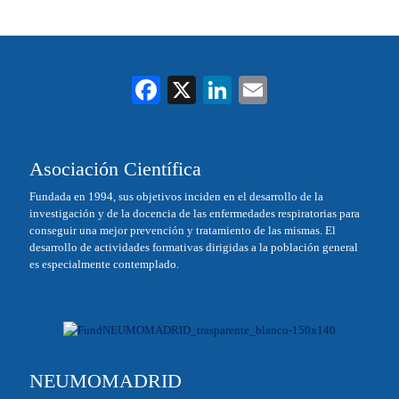
Fa
X
Li
E
ce
nk
m
bo
ed
ail
Asociación Científica
ok
In
Fundada en 1994, sus objetivos inciden en el desarrollo de la
investigación y de la docencia de las enfermedades respiratorias para
conseguir una mejor prevención y tratamiento de las mismas. El
desarrollo de actividades formativas dirigidas a la población general
es especialmente contemplado.
NEUMOMADRID