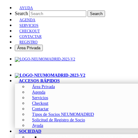
AYUDA
Search
Search
AGENDA
SERVICIOS
CHECKOUT
CONTACTAR
REGISTRO
Área Privada
ACCESOS RÁPIDOS
Área Privada
Agenda
Servicios
Checkout
Contactar
Tipos de Socios NEUMOMADRID
Solicitud de Registro de Socio
Ayuda
SOCIEDAD
Sociedad Madrileña de Neumología y Cirugía To