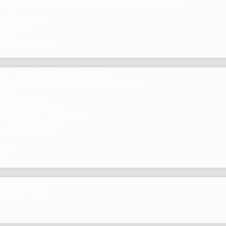
 y Foros
 Grupo de Trabajo
 Científico
ramos
 beneficios de Socios
del Comité Científico de Neumomadrid
 publicaciones y eventos científicos de la Sociedad
gación
ibrosis pulmonar
de Investigación Nóveles
mejor Publicación Internacional
r Publicación Nacional
 Centros
nte
por NEUMOMADRID