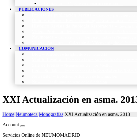
Contactar
–
Póngase en contacto con nosotros
PUBLICACIONES
Proceso de publicación Revista
–
Conoce y participa con n
Últimos números Revista Patología Respiratoria
–
Acces
Histórico Revista de Patología Respiratoria
–
Revista Cie
Vídeos Profesionales
–
Colección de Vídeos de Profesional
Neumoteca
–
Colección de información sobre la Neumología
Vídeos Pacientes
–
Colección de Vídeos dirigidos al Pacient
COMUNICACIÓN
Blog
–
Artículos e Insights de Neumomadrid
Madrid Respira
–
Llamada a la acción sobre la salud respira
Sala de Prensa
–
Neumomadrid en los Medios
Redes Sociales
–
Interacciones de la Sociedad en las Redes S
Newsletter
–
Boletines periódicos de información
News
–
Las últimas noticias de la fundación
XXI Actualización en asma. 201
Home
Neumoteca
Monografías
XXI Actualización en asma. 2013
Account
Servicios Online de NEUMOMADRID