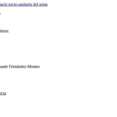
acto socio-sanitario del asma
s
iérrez
asante Fernández-Montes
ncia