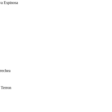
va Espinosa
rrechea
 Terron