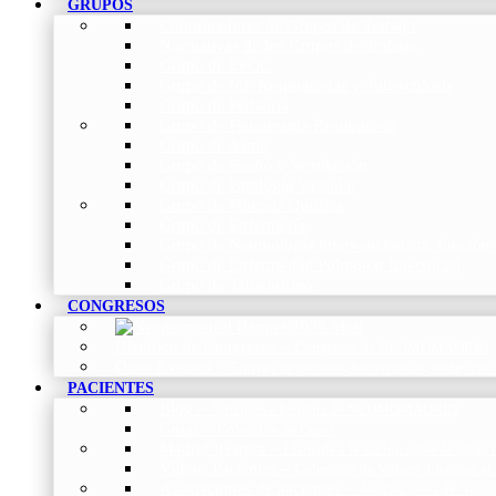
GRUPOS
Coordinadores de Grupos de Trabajo
Normativas de los Grupos de Trabajo
Grupo de EPOC
Grupo de Inf. Respiratorias y Tuberculosis
Grupo de Pediatría
Grupo de Fisioterapia Respiratoria
Grupo de Asma
Grupo de Sueño y Ventilación
Grupo de Patología Vascular
Grupo de Fibrosis Quística
Grupo de Enfermería
Grupo de Neumología intervencionista, función 
Grupo de Enfermedad Pulmonar Intersticial
Grupo de Tabaquismo
CONGRESOS
Histórico de Congresos
–
Congresos de NEUMOMADRID
Otros Eventos
–
Entrega de premios, bienvenidas, tardes con
PACIENTES
Blog
–
Artículos e Insights de NEUMOMADRID
Guías
–
Colección de Guías
Madrid Respira
–
Llamada a la acción sobre la salud 
Vídeos Pacientes
–
Colección de Vídeos dirigidos al
Asociaciones de pacientes
–
Asociaciones de Neumo