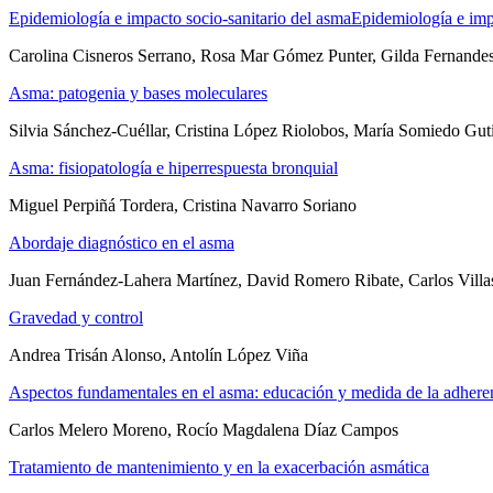
Epidemiología e impacto socio-sanitario del asmaEpidemiología e imp
Carolina Cisneros Serrano, Rosa Mar Gómez Punter, Gilda Fernande
Asma: patogenia y bases moleculares
Silvia Sánchez-Cuéllar, Cristina López Riolobos, María Somiedo Gut
Asma: fisiopatología e hiperrespuesta bronquial
Miguel Perpiñá Tordera, Cristina Navarro Soriano
Abordaje diagnóstico en el asma
Juan Fernández-Lahera Martínez, David Romero Ribate, Carlos Vill
Gravedad y control
Andrea Trisán Alonso, Antolín López Viña
Aspectos fundamentales en el asma: educación y medida de la adhere
Carlos Melero Moreno, Rocío Magdalena Díaz Campos
Tratamiento de mantenimiento y en la exacerbación asmática