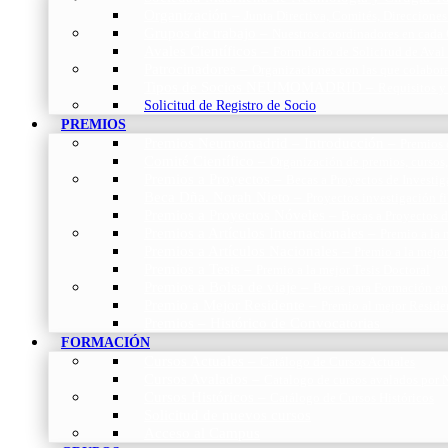
Organización
–
Junta Directiva, Comités, Direcciones
Grupos de trabajo
–
Nuestros coordinadores en cada
Avales Científicos
–
Formulario de Solicitud de Aval
Patrocinadores
–
Organizaciones con las que colabo
Tipos de Socios NEUMOMADRID
–
Requisitos y
Solicitud de Registro de Socio
PREMIOS
Premios Neumomadrid – Introducción
–
Premios 
Comité Científico
–
Organización de premios, cursos,
Premios a Proyectos
–
Becas a Proyectos de Investi
Beca Dña. Norah Nieto
–
Proyectos investigación f
Premios a Proyectos Nóveles
–
Becas a Proyectos 
Premios a Artículos Internacionales
–
Premio a la 
Premios a Artículos Nacionales
–
Premio a la mejo
Premios a Tesis
–
Premio a la mejor Tesis Doctoral
Premios a Bolsa de viaje
–
Becas para Formación en
Premio a Mejor Residente
–
Premio al mejor Reside
Premios – Histórico de Convocatorias
FORMACIÓN
Cursos Actuales
–
Catálogo de Cursos Actuales
Cursos Avalados
–
Catalogo de cursos avalados 
Cursos Históricos
–
Catálogo de Cursos Históricos
Solicitud de nuevos cursos
Acceso al Campus