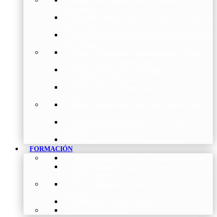
Becas a Proyectos de
Investigación
Beca Dña. Norah Nieto
–
Proyectos investigación
fibrosis pulmonar
Premios a Proyectos Nóveles
–
Becas a Proyectos
de Investigación Nóveles
Premios a Artículos Internacionales
–
Premio a
la mejor Publicación Internacional
Premios a Artículos Nacionales
–
Premio a la
mejor Publicación Nacional
Premios a Tesis
–
Premio a la mejor Tesis
Doctoral
Premios a Bolsa de viaje
–
Becas para Formación
en Centros
Premio a Mejor Residente
–
Premio al mejor
Residente
Premios – Histórico de Convocatorias
FORMACIÓN
Cursos Actuales
–
Catálogo de Cursos Actuales
Cursos Avalados
–
Catalogo de cursos avalados por
NEUMOMADRID
Cursos Históricos
–
Catálogo de Cursos
Históricos
Solicitud de nuevos cursos
Acceso al Campus