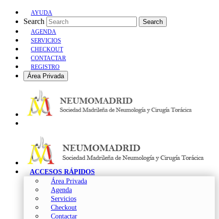
AYUDA
Search
Search
AGENDA
SERVICIOS
CHECKOUT
CONTACTAR
REGISTRO
Área Privada
ACCESOS RÁPIDOS
Área Privada
Agenda
Servicios
Checkout
Contactar