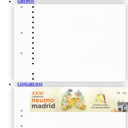
GRUPOS
Coordinadores de Grupos de Trabajo
Normativas de los Grupos de Trabajo
Grupo de EPOC
Grupo de Inf. Respiratorias y Tuberculosis
Grupo de Pediatría
Grupo de Fisioterapia Respiratoria
Grupo de Asma
Grupo de Sueño y Ventilación
Grupo de Patología Vascular
Grupo de Fibrosis Quística
Grupo de Enfermería
Grupo de Neumología intervencionista,
función pulmonar, trasplante y oncología
Grupo de Enfermedad Pulmonar Intersticial
Grupo de Tabaquismo
CONGRESOS
Histórico de Congresos
–
Congresos de
NEUMOMADRID
Otros Eventos
–
Entrega de premios, bienvenidas, tardes