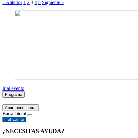
« Anterior
1
2
3
4
5
Siguiente »
Ir al evento
Programa
Abrir menú lateral
Barra lateral
Ir al Carrito
¿NECESITAS AYUDA?