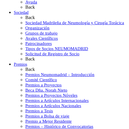
Ayuda
Back
Sociedad
Back
Sociedad Madrileña de Neumología y Cirugía Torácica
Organización
Grupos de trabajo
Avales Científicos
Patrocinadores
Tipos de Socios NEUMOMADRID
Solicitud de Registro de Socio
Back
Premios
Back
Premios Neumomadrid – Introducción
Comité Científico
Premios a Proyectos
Beca Dña. Norah Nieto
Premios a Proyectos Nóveles
Premios a Artículos Internacionales
Premios a Artículos Nacionales
Premios a Tesis
Premios a Bolsa de viaje
Premio a Mejor Residente
Premios – Histórico de Convocatorias