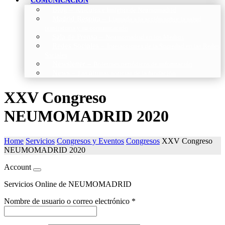
COMUNICACIÓN
Blog
–
Artículos e Insights de Neumomadrid
Madrid Respira
–
Llamada a la acción sobre la salud
respiratoria y su comunicación
Sala de Prensa
–
Neumomadrid en los Medios
Redes Sociales
–
Interacciones de la Sociedad en las Redes
Sociales
Newsletter
–
Boletines periódicos de información
News
–
Las últimas noticias de la fundación
XXV Congreso
NEUMOMADRID 2020
Home
Servicios
Congresos y Eventos
Congresos
XXV Congreso
NEUMOMADRID 2020
Account
Servicios Online de NEUMOMADRID
Nombre de usuario o correo electrónico
*