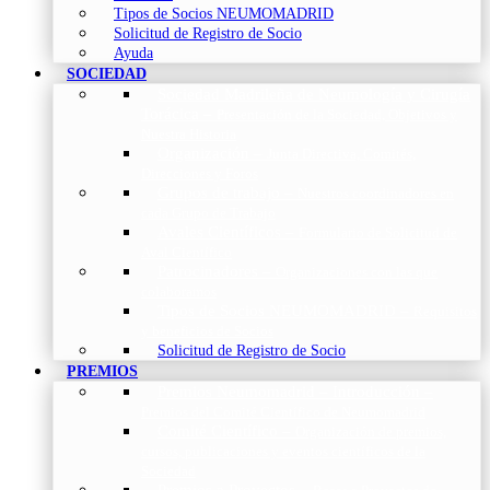
Tipos de Socios NEUMOMADRID
Solicitud de Registro de Socio
Ayuda
SOCIEDAD
Sociedad Madrileña de Neumología y Cirugía
Torácica
–
Presentación de la Sociedad, Objetivos y
Nuestra Historia
Organización
–
Junta Directiva, Comités,
Direcciones y Foros
Grupos de trabajo
–
Nuestros coordinadores en
cada Grupo de Trabajo
Avales Científicos
–
Formulario de Solicitud de
Aval Científico
Patrocinadores
–
Organizaciones con las que
colaboramos
Tipos de Socios NEUMOMADRID
–
Requisitos
y beneficios de Socios
Solicitud de Registro de Socio
PREMIOS
Premios Neumomadrid – Introducción
–
Premios del Comité Científico de Neumomadrid
Comité Científico
–
Organización de premios,
cursos, publicaciones y eventos científicos de la
Sociedad
Premios a Proyectos
–