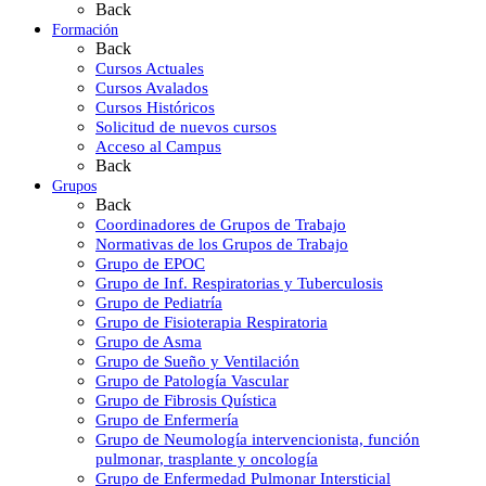
Back
Formación
Back
Cursos Actuales
Cursos Avalados
Cursos Históricos
Solicitud de nuevos cursos
Acceso al Campus
Back
Grupos
Back
Coordinadores de Grupos de Trabajo
Normativas de los Grupos de Trabajo
Grupo de EPOC
Grupo de Inf. Respiratorias y Tuberculosis
Grupo de Pediatría
Grupo de Fisioterapia Respiratoria
Grupo de Asma
Grupo de Sueño y Ventilación
Grupo de Patología Vascular
Grupo de Fibrosis Quística
Grupo de Enfermería
Grupo de Neumología intervencionista, función
pulmonar, trasplante y oncología
Grupo de Enfermedad Pulmonar Intersticial