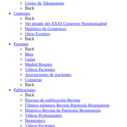
Grupo de Tabaquismo
Back
Congresos
Back
Ver detalle del XXXI Congreso Neumomadrid
Histórico de Congresos
Otros Eventos
Back
Pacientes
Back
Blog
Guías
Madrid Respira
Vídeos Pacientes
Asociaciones de pacientes
Contactar
Back
Publicaciones
Back
Proceso de publicación Revista
Últimos números Revista Patología Respiratoria
Histórico Revista de Patología Respiratoria
Vídeos Profesionales
Neumoteca
Vídeos Pacientes