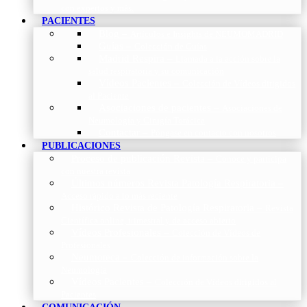
con expertos y más.
PACIENTES
Blog
–
Artículos e Insights de NEUMOMADRID
Guías
–
Colección de Guías
Madrid Respira
–
Llamada a la acción sobre la
salud respiratoria y su comunicación
Vídeos Pacientes
–
Colección de Vídeos dirigidos
al Paciente
Asociaciones de pacientes
–
Asociaciones de
Neumología y Cirugía Torácica
Contactar
–
Póngase en contacto con nosotros
PUBLICACIONES
Proceso de publicación Revista
–
Conoce y participa
con nuestra revista
Últimos números Revista Patología Respiratoria
–
Acceso rápido a lo más reciente
Histórico Revista de Patología Respiratoria
–
Revista
Científica online, trimestral y de acceso abierto
Vídeos Profesionales
–
Colección de Vídeos de
Profesionales
Neumoteca
–
Colección de información sobre la
Neumología
Vídeos Pacientes
–
Colección de Vídeos dirigidos al
Pacientes