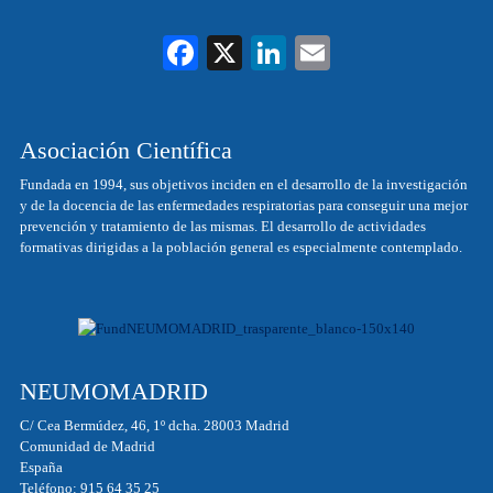
Fa
X
Li
E
ce
nk
m
bo
ed
ail
Asociación Científica
ok
In
Fundada en 1994, sus objetivos inciden en el desarrollo de la investigación
y de la docencia de las enfermedades respiratorias para conseguir una mejor
prevención y tratamiento de las mismas. El desarrollo de actividades
formativas dirigidas a la población general es especialmente contemplado.
NEUMOMADRID
C/ Cea Bermúdez, 46, 1º dcha. 28003 Madrid
Comunidad de Madrid
España
Teléfono: 915 64 35 25