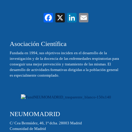
Fa
X
Li
E
ce
nk
m
bo
ed
ail
Asociación Científica
ok
In
Fundada en 1994, sus objetivos inciden en el desarrollo de la
investigación y de la docencia de las enfermedades respiratorias para
conseguir una mejor prevención y tratamiento de las mismas. El
desarrollo de actividades formativas dirigidas a la población general
es especialmente contemplado.
NEUMOMADRID
C/ Cea Bermúdez, 46, 1º dcha. 28003 Madrid
Comunidad de Madrid