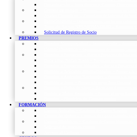
Organización
–
Junta Directiva, Comités, Direcciones
Grupos de trabajo
–
Nuestros coordinadores en cada
Avales Científicos
–
Formulario de Solicitud de Aval
Patrocinadores
–
Organizaciones con las que colabo
Tipos de Socios NEUMOMADRID
–
Requisitos y
Solicitud de Registro de Socio
PREMIOS
Premios Neumomadrid – Introducción
–
Premios 
Comité Científico
–
Organización de premios, cursos,
Premios a Proyectos
–
Becas a Proyectos de Investi
Beca Dña. Norah Nieto
–
Proyectos investigación f
Premios a Proyectos Nóveles
–
Becas a Proyectos 
Premios a Artículos Internacionales
–
Premio a la 
Premios a Artículos Nacionales
–
Premio a la mejo
Premios a Tesis
–
Premio a la mejor Tesis Doctoral
Premios a Bolsa de viaje
–
Becas para Formación en
Premio a Mejor Residente
–
Premio al mejor Reside
Premios – Histórico de Convocatorias
FORMACIÓN
Cursos Actuales
–
Catálogo de Cursos Actuales
Cursos Avalados
–
Catalogo de cursos avalados 
Cursos Históricos
–
Catálogo de Cursos Históricos
Solicitud de nuevos cursos
Acceso al Campus