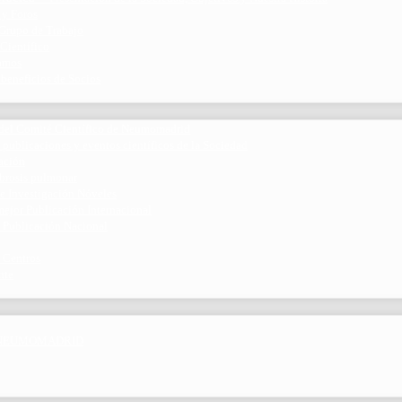
 y Foros
 Grupo de Trabajo
 Científico
ramos
 beneficios de Socios
del Comité Científico de Neumomadrid
 publicaciones y eventos científicos de la Sociedad
gación
ibrosis pulmonar
de Investigación Nóveles
mejor Publicación Internacional
r Publicación Nacional
 Centros
nte
por NEUMOMADRID