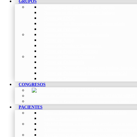
GRUPOS
Coordinadores de Grupos de Trabajo
Normativas de los Grupos de Trabajo
Grupo de EPOC
Grupo de Inf. Respiratorias y Tuberculosis
Grupo de Pediatría
Grupo de Fisioterapia Respiratoria
Grupo de Asma
Grupo de Sueño y Ventilación
Grupo de Patología Vascular
Grupo de Fibrosis Quística
Grupo de Enfermería
Grupo de Neumología intervencionista, función 
Grupo de Enfermedad Pulmonar Intersticial
Grupo de Tabaquismo
CONGRESOS
Histórico de Congresos
–
Congresos de NEUMOMADRID
Otros Eventos
–
Entrega de premios, bienvenidas, tardes con
PACIENTES
Blog
–
Artículos e Insights de NEUMOMADRID
Guías
–
Colección de Guías
Madrid Respira
–
Llamada a la acción sobre la salud 
Vídeos Pacientes
–
Colección de Vídeos dirigidos al
Asociaciones de pacientes
–
Asociaciones de Neumo