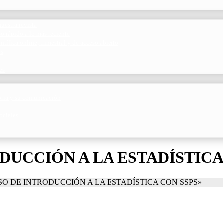
uestra revista
o rápido a lo más reciente
ntífica online, trimestral y de acceso abierto
es
es
toria y su comunicación
ociales
RODUCCIÓN A LA ESTADÍSTICA
URSO DE INTRODUCCIÓN A LA ESTADÍSTICA CON SSPS»