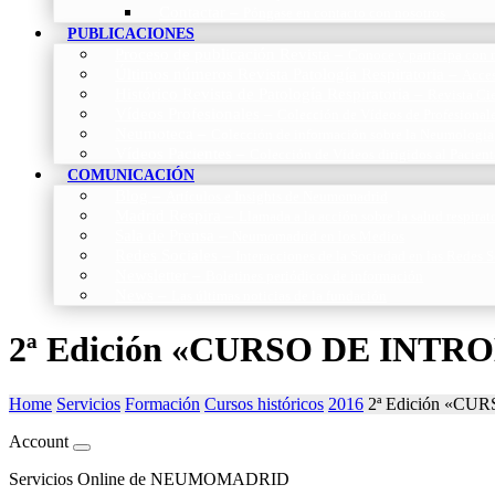
Contactar
–
Póngase en contacto con nosotros
PUBLICACIONES
Proceso de publicación Revista
–
Conoce y participa con n
Últimos números Revista Patología Respiratoria
–
Acces
Histórico Revista de Patología Respiratoria
–
Revista Cie
Vídeos Profesionales
–
Colección de Vídeos de Profesional
Neumoteca
–
Colección de información sobre la Neumología
Vídeos Pacientes
–
Colección de Vídeos dirigidos al Pacient
COMUNICACIÓN
Blog
–
Artículos e Insights de Neumomadrid
Madrid Respira
–
Llamada a la acción sobre la salud respira
Sala de Prensa
–
Neumomadrid en los Medios
Redes Sociales
–
Interacciones de la Sociedad en las Redes S
Newsletter
–
Boletines periódicos de información
News
–
Las últimas noticias de la fundación
2ª Edición «CURSO DE INT
Home
Servicios
Formación
Cursos históricos
2016
2ª Edición «C
Account
Servicios Online de NEUMOMADRID