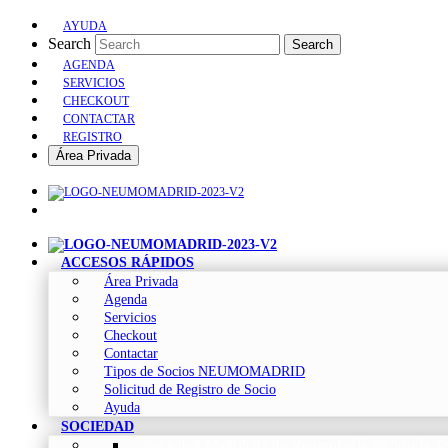
AYUDA
Search
Search
AGENDA
SERVICIOS
CHECKOUT
CONTACTAR
REGISTRO
Área Privada
ACCESOS RÁPIDOS
Área Privada
Agenda
Servicios
Checkout
Contactar
Tipos de Socios NEUMOMADRID
Solicitud de Registro de Socio
Ayuda
SOCIEDAD
Sociedad Madrileña de Neumología y Cirugía To