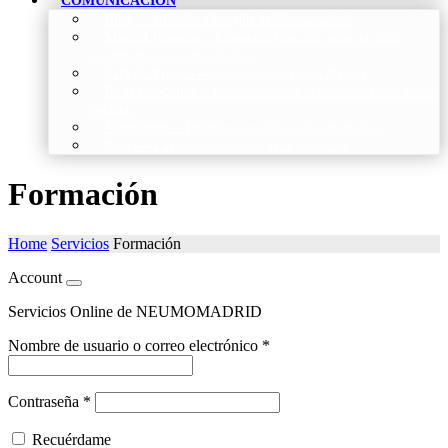
COMUNICACIÓN
Blog
–
Artículos e Insights de Neumomadrid
Madrid Respira
–
Llamada a la acción sobre la salud
respiratoria y su comunicación
Sala de Prensa
–
Neumomadrid en los Medios
Redes Sociales
–
Interacciones de la Sociedad en las Redes
Sociales
Newsletter
–
Boletines periódicos de información
News
–
Las últimas noticias de la fundación
Formación
Home
Servicios
Formación
Account
Servicios Online de NEUMOMADRID
Nombre de usuario o correo electrónico
*
Contraseña
*
Recuérdame