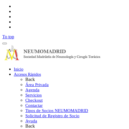
To top
Inicio
Accesos Rápidos
Back
Área Privada
Agenda
Servicios
Checkout
Contactar
Tipos de Socios NEUMOMADRID
Solicitud de Registro de Socio
Ayuda
Back