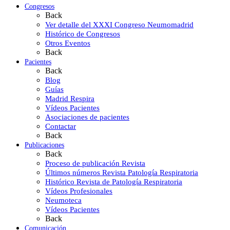
Congresos
Back
Ver detalle del XXXI Congreso Neumomadrid
Histórico de Congresos
Otros Eventos
Back
Pacientes
Back
Blog
Guías
Madrid Respira
Vídeos Pacientes
Asociaciones de pacientes
Contactar
Back
Publicaciones
Back
Proceso de publicación Revista
Últimos números Revista Patología Respiratoria
Histórico Revista de Patología Respiratoria
Vídeos Profesionales
Neumoteca
Vídeos Pacientes
Back
Comunicación