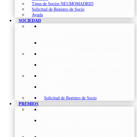
Tipos de Socios NEUMOMADRID
Solicitud de Registro de Socio
Ayuda
SOCIEDAD
Sociedad Madrileña de Neumología y Cirugía
Torácica
–
Presentación de la Sociedad, Objetivos y
Nuestra Historia
Organización
–
Junta Directiva, Comités,
Direcciones y Foros
Grupos de trabajo
–
Nuestros coordinadores en
cada Grupo de Trabajo
Avales Científicos
–
Formulario de Solicitud de
Aval Científico
Patrocinadores
–
Organizaciones con las que
colaboramos
Tipos de Socios NEUMOMADRID
–
Requisitos
y beneficios de Socios
Solicitud de Registro de Socio
PREMIOS
Premios Neumomadrid – Introducción
–
Premios del Comité Científico de Neumomadrid
Comité Científico
–
Organización de premios,
cursos, publicaciones y eventos científicos de la
Sociedad
Premios a Proyectos
–