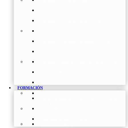
Becas a Proyectos de
Investigación
Beca Dña. Norah Nieto
–
Proyectos investigación
fibrosis pulmonar
Premios a Proyectos Nóveles
–
Becas a Proyectos
de Investigación Nóveles
Premios a Artículos Internacionales
–
Premio a
la mejor Publicación Internacional
Premios a Artículos Nacionales
–
Premio a la
mejor Publicación Nacional
Premios a Tesis
–
Premio a la mejor Tesis
Doctoral
Premios a Bolsa de viaje
–
Becas para Formación
en Centros
Premio a Mejor Residente
–
Premio al mejor
Residente
Premios – Histórico de Convocatorias
FORMACIÓN
Cursos Actuales
–
Catálogo de Cursos Actuales
Cursos Avalados
–
Catalogo de cursos avalados por
NEUMOMADRID
Cursos Históricos
–
Catálogo de Cursos
Históricos
Solicitud de nuevos cursos
Acceso al Campus