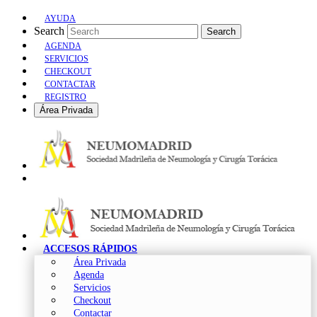
AYUDA
Search
Search
AGENDA
SERVICIOS
CHECKOUT
CONTACTAR
REGISTRO
Área Privada
ACCESOS RÁPIDOS
Área Privada
Agenda
Servicios
Checkout
Contactar