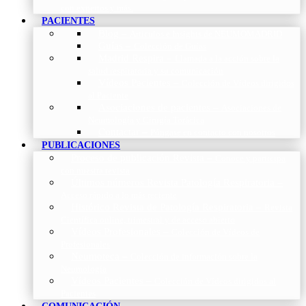
con expertos y más.
PACIENTES
Blog
–
Artículos e Insights de NEUMOMADRID
Guías
–
Colección de Guías
Madrid Respira
–
Llamada a la acción sobre la
salud respiratoria y su comunicación
Vídeos Pacientes
–
Colección de Vídeos dirigidos
al Paciente
Asociaciones de pacientes
–
Asociaciones de
Neumología y Cirugía Torácica
Contactar
–
Póngase en contacto con nosotros
PUBLICACIONES
Proceso de publicación Revista
–
Conoce y participa
con nuestra revista
Últimos números Revista Patología Respiratoria
–
Acceso rápido a lo más reciente
Histórico Revista de Patología Respiratoria
–
Revista
Científica online, trimestral y de acceso abierto
Vídeos Profesionales
–
Colección de Vídeos de
Profesionales
Neumoteca
–
Colección de información sobre la
Neumología
Vídeos Pacientes
–
Colección de Vídeos dirigidos al
Pacientes