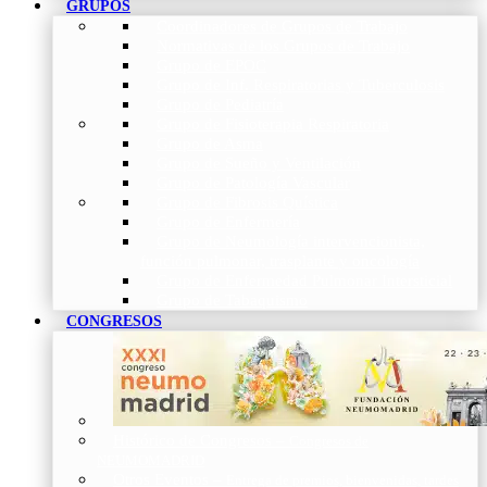
GRUPOS
Coordinadores de Grupos de Trabajo
Normativas de los Grupos de Trabajo
Grupo de EPOC
Grupo de Inf. Respiratorias y Tuberculosis
Grupo de Pediatría
Grupo de Fisioterapia Respiratoria
Grupo de Asma
Grupo de Sueño y Ventilación
Grupo de Patología Vascular
Grupo de Fibrosis Quística
Grupo de Enfermería
Grupo de Neumología intervencionista,
función pulmonar, trasplante y oncología
Grupo de Enfermedad Pulmonar Intersticial
Grupo de Tabaquismo
CONGRESOS
Histórico de Congresos
–
Congresos de
NEUMOMADRID
Otros Eventos
–
Entrega de premios, bienvenidas, tardes