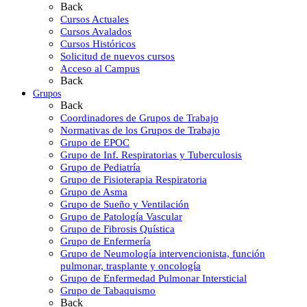
Back
Cursos Actuales
Cursos Avalados
Cursos Históricos
Solicitud de nuevos cursos
Acceso al Campus
Back
Grupos
Back
Coordinadores de Grupos de Trabajo
Normativas de los Grupos de Trabajo
Grupo de EPOC
Grupo de Inf. Respiratorias y Tuberculosis
Grupo de Pediatría
Grupo de Fisioterapia Respiratoria
Grupo de Asma
Grupo de Sueño y Ventilación
Grupo de Patología Vascular
Grupo de Fibrosis Quística
Grupo de Enfermería
Grupo de Neumología intervencionista, función
pulmonar, trasplante y oncología
Grupo de Enfermedad Pulmonar Intersticial
Grupo de Tabaquismo
Back