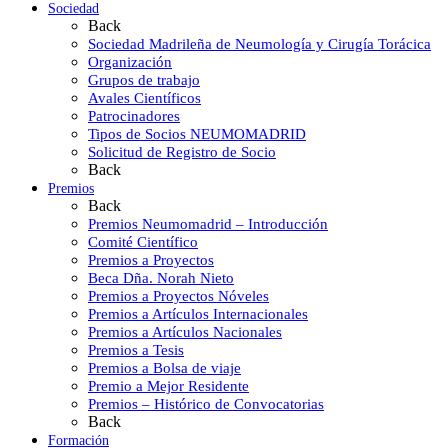
Sociedad
Back
Sociedad Madrileña de Neumología y Cirugía Torácica
Organización
Grupos de trabajo
Avales Científicos
Patrocinadores
Tipos de Socios NEUMOMADRID
Solicitud de Registro de Socio
Back
Premios
Back
Premios Neumomadrid – Introducción
Comité Científico
Premios a Proyectos
Beca Dña. Norah Nieto
Premios a Proyectos Nóveles
Premios a Artículos Internacionales
Premios a Artículos Nacionales
Premios a Tesis
Premios a Bolsa de viaje
Premio a Mejor Residente
Premios – Histórico de Convocatorias
Back
Formación