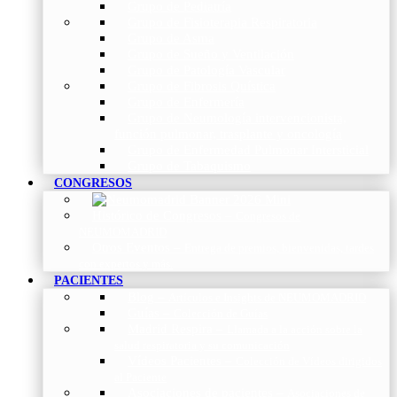
Grupo de Pediatría
Grupo de Fisioterapia Respiratoria
Grupo de Asma
Grupo de Sueño y Ventilación
Grupo de Patología Vascular
Grupo de Fibrosis Quística
Grupo de Enfermería
Grupo de Neumología intervencionista,
función pulmonar, trasplante y oncología
Grupo de Enfermedad Pulmonar Intersticial
Grupo de Tabaquismo
CONGRESOS
Histórico de Congresos
–
Congresos de
NEUMOMADRID
Otros Eventos
–
Entrega de premios, bienvenidas, tardes
con expertos y más.
PACIENTES
Blog
–
Artículos e Insights de NEUMOMADRID
Guías
–
Colección de Guías
Madrid Respira
–
Llamada a la acción sobre la
salud respiratoria y su comunicación
Vídeos Pacientes
–
Colección de Vídeos dirigidos
al Paciente
Asociaciones de pacientes
–
Asociaciones de