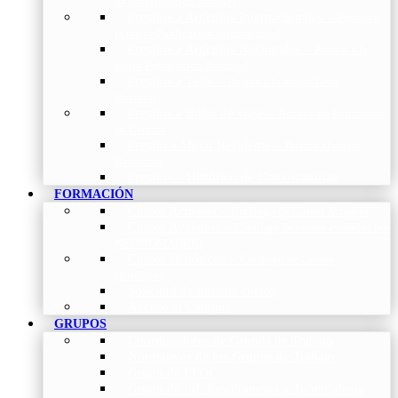
de Investigación Nóveles
Premios a Artículos Internacionales
–
Premio a
la mejor Publicación Internacional
Premios a Artículos Nacionales
–
Premio a la
mejor Publicación Nacional
Premios a Tesis
–
Premio a la mejor Tesis
Doctoral
Premios a Bolsa de viaje
–
Becas para Formación
en Centros
Premio a Mejor Residente
–
Premio al mejor
Residente
Premios – Histórico de Convocatorias
FORMACIÓN
Cursos Actuales
–
Catálogo de Cursos Actuales
Cursos Avalados
–
Catalogo de cursos avalados por
NEUMOMADRID
Cursos Históricos
–
Catálogo de Cursos
Históricos
Solicitud de nuevos cursos
Acceso al Campus
GRUPOS
Coordinadores de Grupos de Trabajo
Normativas de los Grupos de Trabajo
Grupo de EPOC
Grupo de Inf. Respiratorias y Tuberculosis