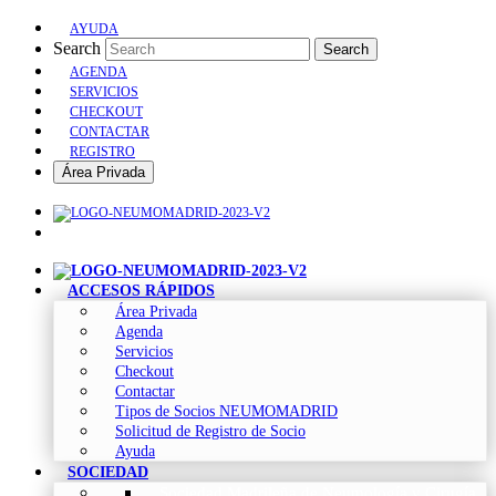
AYUDA
Search
Search
AGENDA
SERVICIOS
CHECKOUT
CONTACTAR
REGISTRO
Área Privada
ACCESOS RÁPIDOS
Área Privada
Agenda
Servicios
Checkout
Contactar
Tipos de Socios NEUMOMADRID
Solicitud de Registro de Socio
Ayuda
SOCIEDAD
Sociedad Madrileña de Neumología y Cirugía