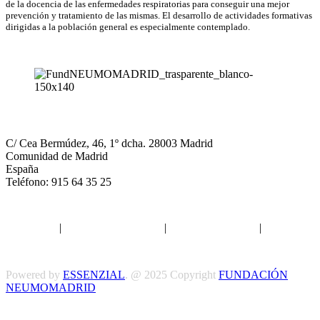
de la docencia de las enfermedades respiratorias para conseguir una mejor
prevención y tratamiento de las mismas. El desarrollo de actividades formativas
dirigidas a la población general es especialmente contemplado.
NEUMOMADRID
C/ Cea Bermúdez, 46, 1º dcha. 28003 Madrid
Comunidad de Madrid
España
Teléfono: 915 64 35 25
Aviso legal
|
Política de privacidad
|
Política de Cookies
|
Términos
y Condiciones
Powered by
ESSENZIAL
. @ 2025 Copyright
FUNDACIÓN
NEUMOMADRID