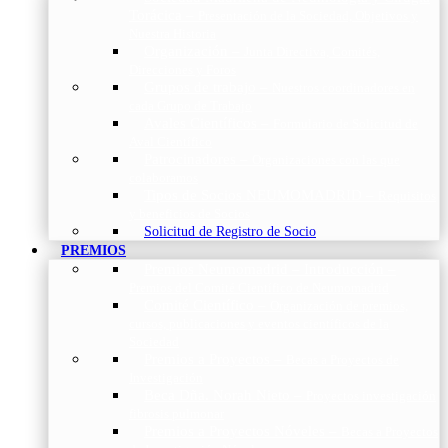
Torácica
–
Presentación de la Sociedad, Objetivos y
Nuestra Historia
Organización
–
Junta Directiva, Comités,
Direcciones y Foros
Grupos de trabajo
–
Nuestros coordinadores en
cada Grupo de Trabajo
Avales Científicos
–
Formulario de Solicitud de
Aval Científico
Patrocinadores
–
Organizaciones con las que
colaboramos
Tipos de Socios NEUMOMADRID
–
Requisitos
y beneficios de Socios
Solicitud de Registro de Socio
PREMIOS
Premios Neumomadrid – Introducción
–
Premios del Comité Científico de Neumomadrid
Comité Científico
–
Organización de premios,
cursos, publicaciones y eventos científicos de la
Sociedad
Premios a Proyectos
–
Becas a Proyectos de
Investigación
Beca Dña. Norah Nieto
–
Proyectos investigación
fibrosis pulmonar
Premios a Proyectos Nóveles
–
Becas a Proyectos