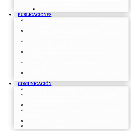
Neumología y Cirugía Torácica
Contactar
–
Póngase en contacto con nosotros
PUBLICACIONES
Proceso de publicación Revista
–
Conoce y participa
con nuestra revista
Últimos números Revista Patología Respiratoria
–
Acceso rápido a lo más reciente
Histórico Revista de Patología Respiratoria
–
Revista
Científica online, trimestral y de acceso abierto
Vídeos Profesionales
–
Colección de Vídeos de
Profesionales
Neumoteca
–
Colección de información sobre la
Neumología
Vídeos Pacientes
–
Colección de Vídeos dirigidos al
Pacientes
COMUNICACIÓN
Blog
–
Artículos e Insights de Neumomadrid
Madrid Respira
–
Llamada a la acción sobre la salud
respiratoria y su comunicación
Sala de Prensa
–
Neumomadrid en los Medios
Redes Sociales
–
Interacciones de la Sociedad en las Redes
Sociales
Newsletter
–
Boletines periódicos de información
News
–
Las últimas noticias de la fundación