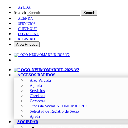
AYUDA
Search
Search
AGENDA
SERVICIOS
CHECKOUT
CONTACTAR
REGISTRO
Área Privada
ACCESOS RÁPIDOS
Área Privada
Agenda
Servicios
Checkout
Contactar
Tipos de Socios NEUMOMADRID
Solicitud de Registro de Socio
Ayuda
SOCIEDAD
Sociedad Madrileña de Neumología y Cirugía To