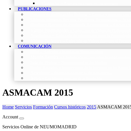
Contactar
–
Póngase en contacto con nosotros
PUBLICACIONES
Proceso de publicación Revista
–
Conoce y participa con n
Últimos números Revista Patología Respiratoria
–
Acces
Histórico Revista de Patología Respiratoria
–
Revista Cie
Vídeos Profesionales
–
Colección de Vídeos de Profesional
Neumoteca
–
Colección de información sobre la Neumología
Vídeos Pacientes
–
Colección de Vídeos dirigidos al Pacient
COMUNICACIÓN
Blog
–
Artículos e Insights de Neumomadrid
Madrid Respira
–
Llamada a la acción sobre la salud respira
Sala de Prensa
–
Neumomadrid en los Medios
Redes Sociales
–
Interacciones de la Sociedad en las Redes S
Newsletter
–
Boletines periódicos de información
News
–
Las últimas noticias de la fundación
ASMACAM 2015
Home
Servicios
Formación
Cursos históricos
2015
ASMACAM 201
Account
Servicios Online de NEUMOMADRID