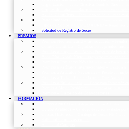
Organización
–
Junta Directiva, Comités, Direcciones
Grupos de trabajo
–
Nuestros coordinadores en cada
Avales Científicos
–
Formulario de Solicitud de Aval
Patrocinadores
–
Organizaciones con las que colabo
Tipos de Socios NEUMOMADRID
–
Requisitos y
Solicitud de Registro de Socio
PREMIOS
Premios Neumomadrid – Introducción
–
Premios 
Comité Científico
–
Organización de premios, cursos,
Premios a Proyectos
–
Becas a Proyectos de Investi
Beca Dña. Norah Nieto
–
Proyectos investigación f
Premios a Proyectos Nóveles
–
Becas a Proyectos 
Premios a Artículos Internacionales
–
Premio a la 
Premios a Artículos Nacionales
–
Premio a la mejo
Premios a Tesis
–
Premio a la mejor Tesis Doctoral
Premios a Bolsa de viaje
–
Becas para Formación en
Premio a Mejor Residente
–
Premio al mejor Reside
Premios – Histórico de Convocatorias
FORMACIÓN
Cursos Actuales
–
Catálogo de Cursos Actuales
Cursos Avalados
–
Catalogo de cursos avalados 
Cursos Históricos
–
Catálogo de Cursos Históricos
Solicitud de nuevos cursos
Acceso al Campus