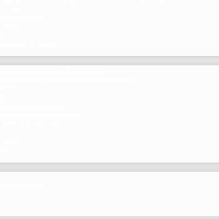
 y Foros
 Grupo de Trabajo
 Científico
ramos
 beneficios de Socios
del Comité Científico de Neumomadrid
 publicaciones y eventos científicos de la Sociedad
gación
ibrosis pulmonar
de Investigación Nóveles
mejor Publicación Internacional
r Publicación Nacional
 Centros
nte
por NEUMOMADRID