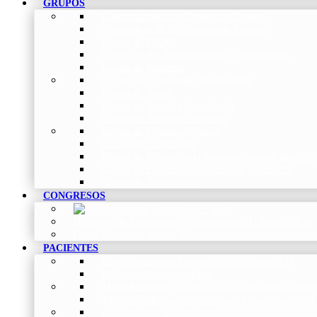
GRUPOS
Coordinadores de Grupos de Trabajo
Normativas de los Grupos de Trabajo
Grupo de EPOC
Grupo de Inf. Respiratorias y Tuberculosis
Grupo de Pediatría
Grupo de Fisioterapia Respiratoria
Grupo de Asma
Grupo de Sueño y Ventilación
Grupo de Patología Vascular
Grupo de Fibrosis Quística
Grupo de Enfermería
Grupo de Neumología intervencionista, función 
Grupo de Enfermedad Pulmonar Intersticial
Grupo de Tabaquismo
CONGRESOS
Histórico de Congresos
–
Congresos de NEUMOMADRID
Otros Eventos
–
Entrega de premios, bienvenidas, tardes con
PACIENTES
Blog
–
Artículos e Insights de NEUMOMADRID
Guías
–
Colección de Guías
Madrid Respira
–
Llamada a la acción sobre la salud 
Vídeos Pacientes
–
Colección de Vídeos dirigidos al
Asociaciones de pacientes
–
Asociaciones de Neumo