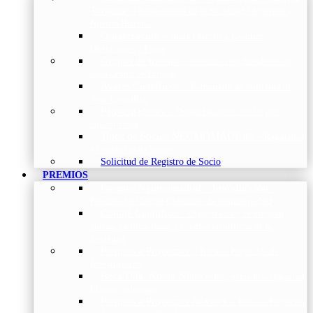
Torácica
–
Presentación de la Sociedad, Objetivos y
Nuestra Historia
Organización
–
Junta Directiva, Comités,
Direcciones y Foros
Grupos de trabajo
–
Nuestros coordinadores en
cada Grupo de Trabajo
Avales Científicos
–
Formulario de Solicitud de
Aval Científico
Patrocinadores
–
Organizaciones con las que
colaboramos
Tipos de Socios NEUMOMADRID
–
Requisitos
y beneficios de Socios
Solicitud de Registro de Socio
PREMIOS
Premios Neumomadrid – Introducción
–
Premios del Comité Científico de Neumomadrid
Comité Científico
–
Organización de premios,
cursos, publicaciones y eventos científicos de la
Sociedad
Premios a Proyectos
–
Becas a Proyectos de
Investigación
Beca Dña. Norah Nieto
–
Proyectos investigación
fibrosis pulmonar
Premios a Proyectos Nóveles
–
Becas a Proyectos