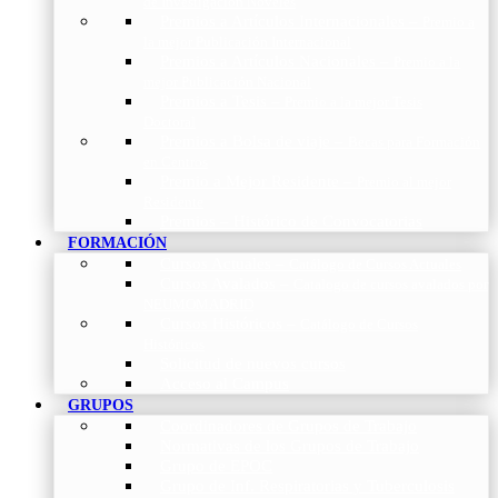
de Investigación Nóveles
Premios a Artículos Internacionales
–
Premio a
la mejor Publicación Internacional
Premios a Artículos Nacionales
–
Premio a la
mejor Publicación Nacional
Premios a Tesis
–
Premio a la mejor Tesis
Doctoral
Premios a Bolsa de viaje
–
Becas para Formación
en Centros
Premio a Mejor Residente
–
Premio al mejor
Residente
Premios – Histórico de Convocatorias
FORMACIÓN
Cursos Actuales
–
Catálogo de Cursos Actuales
Cursos Avalados
–
Catalogo de cursos avalados por
NEUMOMADRID
Cursos Históricos
–
Catálogo de Cursos
Históricos
Solicitud de nuevos cursos
Acceso al Campus
GRUPOS
Coordinadores de Grupos de Trabajo
Normativas de los Grupos de Trabajo
Grupo de EPOC
Grupo de Inf. Respiratorias y Tuberculosis