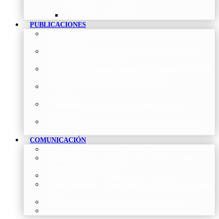
Neumología y Cirugía Torácica
Contactar
–
Póngase en contacto con nosotros
PUBLICACIONES
Proceso de publicación Revista
–
Conoce y participa
con nuestra revista
Últimos números Revista Patología Respiratoria
–
Acceso rápido a lo más reciente
Histórico Revista de Patología Respiratoria
–
Revista
Científica online, trimestral y de acceso abierto
Vídeos Profesionales
–
Colección de Vídeos de
Profesionales
Neumoteca
–
Colección de información sobre la
Neumología
Vídeos Pacientes
–
Colección de Vídeos dirigidos al
Pacientes
COMUNICACIÓN
Blog
–
Artículos e Insights de Neumomadrid
Madrid Respira
–
Llamada a la acción sobre la salud
respiratoria y su comunicación
Sala de Prensa
–
Neumomadrid en los Medios
Redes Sociales
–
Interacciones de la Sociedad en las Redes
Sociales
Newsletter
–
Boletines periódicos de información
News
–
Las últimas noticias de la fundación