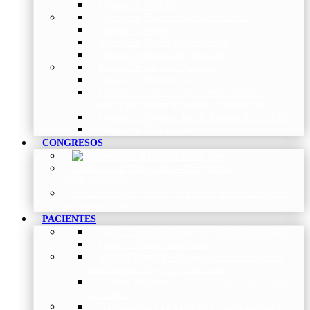
Grupo de Pediatría
Grupo de Fisioterapia Respiratoria
Grupo de Asma
Grupo de Sueño y Ventilación
Grupo de Patología Vascular
Grupo de Fibrosis Quística
Grupo de Enfermería
Grupo de Neumología intervencionista,
función pulmonar, trasplante y oncología
Grupo de Enfermedad Pulmonar Intersticial
Grupo de Tabaquismo
CONGRESOS
Histórico de Congresos
–
Congresos de
NEUMOMADRID
Otros Eventos
–
Entrega de premios, bienvenidas, tardes
con expertos y más.
PACIENTES
Blog
–
Artículos e Insights de NEUMOMADRID
Guías
–
Colección de Guías
Madrid Respira
–
Llamada a la acción sobre la
salud respiratoria y su comunicación
Vídeos Pacientes
–
Colección de Vídeos dirigidos
al Paciente
Asociaciones de pacientes
–
Asociaciones de