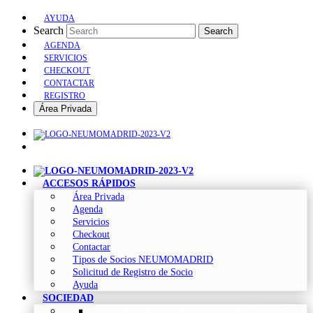
AYUDA
Search
Search
AGENDA
SERVICIOS
CHECKOUT
CONTACTAR
REGISTRO
Área Privada
ACCESOS RÁPIDOS
Área Privada
Agenda
Servicios
Checkout
Contactar
Tipos de Socios NEUMOMADRID
Solicitud de Registro de Socio
Ayuda
SOCIEDAD
Sociedad Madrileña de Neumología y Cirugía