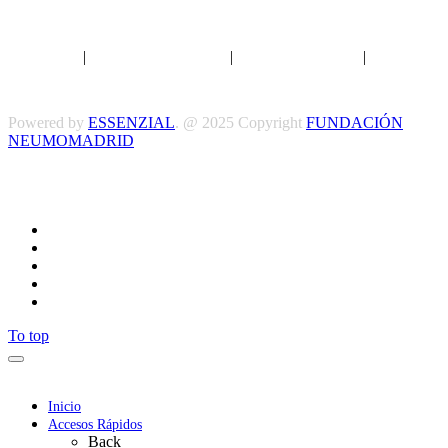
Aviso legal
|
Política de privacidad
|
Política de Cookies
|
Términos
y Condiciones
Powered by
ESSENZIAL
. @ 2025 Copyright
FUNDACIÓN
NEUMOMADRID
Síguenos
To top
Inicio
Accesos Rápidos
Back