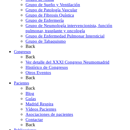
Grupo de Sueño y Ventilación
Grupo de Patología Vascular
Grupo de Fibrosis Quística
Grupo de Enfermería
Grupo de Neumología intervencionista, función
pulmonar, trasplante y oncología
Grupo de Enfermedad Pulmonar Intersticial
Grupo de Tabaquismo
Back
Congresos
Back
Ver detalle del XXXI Congreso Neumomadrid
Histórico de Congresos
Otros Eventos
Back
Pacientes
Back
Blog
Guías
Madrid Respira
Vídeos Pacientes
Asociaciones de pacientes
Contactar
Back