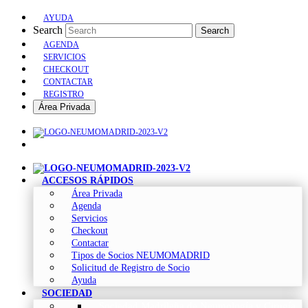
AYUDA
Search
Search
AGENDA
SERVICIOS
CHECKOUT
CONTACTAR
REGISTRO
Área Privada
ACCESOS RÁPIDOS
Área Privada
Agenda
Servicios
Checkout
Contactar
Tipos de Socios NEUMOMADRID
Solicitud de Registro de Socio
Ayuda
SOCIEDAD
Sociedad Madrileña de Neumología y Cirugía