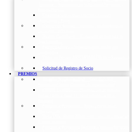
Torácica
–
Presentación de la Sociedad, Objetivos y
Nuestra Historia
Organización
–
Junta Directiva, Comités,
Direcciones y Foros
Grupos de trabajo
–
Nuestros coordinadores en
cada Grupo de Trabajo
Avales Científicos
–
Formulario de Solicitud de
Aval Científico
Patrocinadores
–
Organizaciones con las que
colaboramos
Tipos de Socios NEUMOMADRID
–
Requisitos
y beneficios de Socios
Solicitud de Registro de Socio
PREMIOS
Premios Neumomadrid – Introducción
–
Premios del Comité Científico de Neumomadrid
Comité Científico
–
Organización de premios,
cursos, publicaciones y eventos científicos de la
Sociedad
Premios a Proyectos
–
Becas a Proyectos de
Investigación
Beca Dña. Norah Nieto
–
Proyectos investigación
fibrosis pulmonar
Premios a Proyectos Nóveles
–
Becas a Proyectos