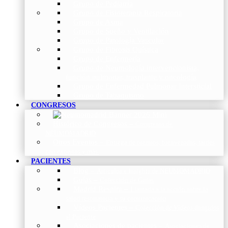
Grupo de Pediatría
Grupo de Fisioterapia Respiratoria
Grupo de Asma
Grupo de Sueño y Ventilación
Grupo de Patología Vascular
Grupo de Fibrosis Quística
Grupo de Enfermería
Grupo de Neumología intervencionista,
función pulmonar, trasplante y oncología
Grupo de Enfermedad Pulmonar Intersticial
Grupo de Tabaquismo
CONGRESOS
Histórico de Congresos
–
Congresos de
NEUMOMADRID
Otros Eventos
–
Entrega de premios, bienvenidas, tardes
con expertos y más.
PACIENTES
Blog
–
Artículos e Insights de NEUMOMADRID
Guías
–
Colección de Guías
Madrid Respira
–
Llamada a la acción sobre la
salud respiratoria y su comunicación
Vídeos Pacientes
–
Colección de Vídeos dirigidos
al Paciente
Asociaciones de pacientes
–
Asociaciones de