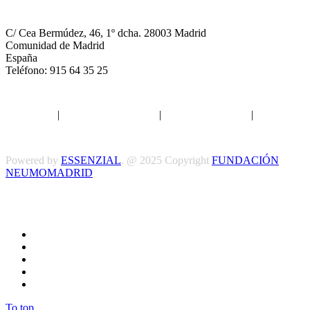
NEUMOMADRID
C/ Cea Bermúdez, 46, 1º dcha. 28003 Madrid
Comunidad de Madrid
España
Teléfono: 915 64 35 25
Aviso legal
|
Política de privacidad
|
Política de Cookies
|
Términos
y Condiciones
Powered by
ESSENZIAL
. @ 2025 Copyright
FUNDACIÓN
NEUMOMADRID
Síguenos
To top