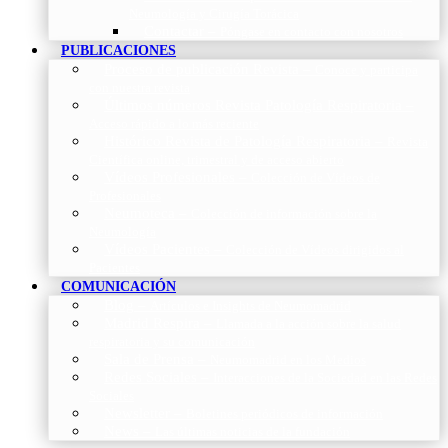
Neumología y Cirugía Torácica
Contactar
–
Póngase en contacto con nosotros
PUBLICACIONES
Proceso de publicación Revista
–
Conoce y participa
con nuestra revista
Últimos números Revista Patología Respiratoria
–
Acceso rápido a lo más reciente
Histórico Revista de Patología Respiratoria
–
Revista
Científica online, trimestral y de acceso abierto
Vídeos Profesionales
–
Colección de Vídeos de
Profesionales
Neumoteca
–
Colección de información sobre la
Neumología
Vídeos Pacientes
–
Colección de Vídeos dirigidos al
Pacientes
COMUNICACIÓN
Blog
–
Artículos e Insights de Neumomadrid
Madrid Respira
–
Llamada a la acción sobre la salud
respiratoria y su comunicación
Sala de Prensa
–
Neumomadrid en los Medios
Redes Sociales
–
Interacciones de la Sociedad en las Redes
Sociales
Newsletter
–
Boletines periódicos de información
News
–
Las últimas noticias de la fundación