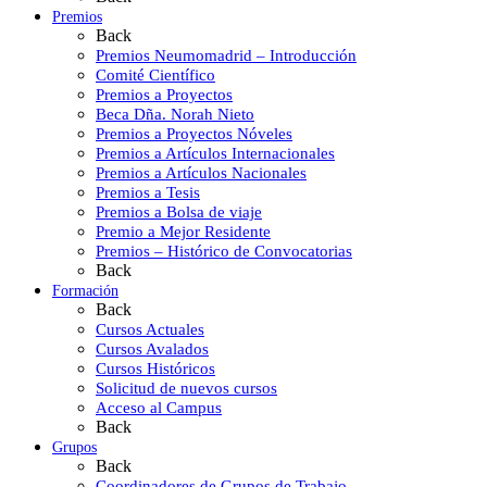
Premios
Back
Premios Neumomadrid – Introducción
Comité Científico
Premios a Proyectos
Beca Dña. Norah Nieto
Premios a Proyectos Nóveles
Premios a Artículos Internacionales
Premios a Artículos Nacionales
Premios a Tesis
Premios a Bolsa de viaje
Premio a Mejor Residente
Premios – Histórico de Convocatorias
Back
Formación
Back
Cursos Actuales
Cursos Avalados
Cursos Históricos
Solicitud de nuevos cursos
Acceso al Campus
Back
Grupos
Back
Coordinadores de Grupos de Trabajo