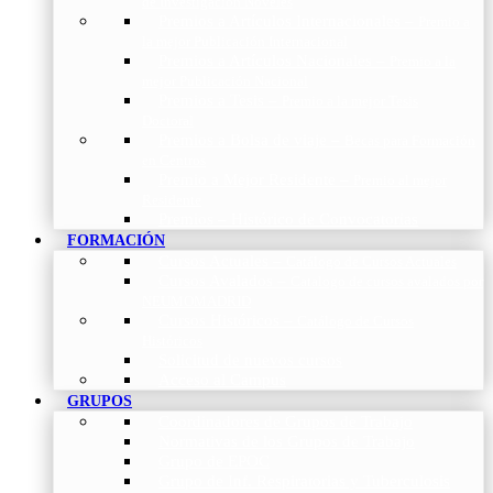
de Investigación Nóveles
Premios a Artículos Internacionales
–
Premio a
la mejor Publicación Internacional
Premios a Artículos Nacionales
–
Premio a la
mejor Publicación Nacional
Premios a Tesis
–
Premio a la mejor Tesis
Doctoral
Premios a Bolsa de viaje
–
Becas para Formación
en Centros
Premio a Mejor Residente
–
Premio al mejor
Residente
Premios – Histórico de Convocatorias
FORMACIÓN
Cursos Actuales
–
Catálogo de Cursos Actuales
Cursos Avalados
–
Catalogo de cursos avalados por
NEUMOMADRID
Cursos Históricos
–
Catálogo de Cursos
Históricos
Solicitud de nuevos cursos
Acceso al Campus
GRUPOS
Coordinadores de Grupos de Trabajo
Normativas de los Grupos de Trabajo
Grupo de EPOC
Grupo de Inf. Respiratorias y Tuberculosis