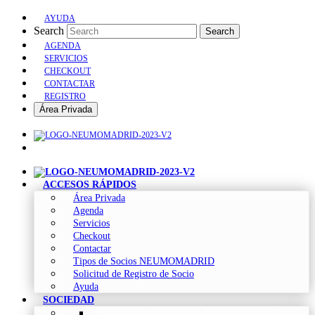
AYUDA
Search
Search
AGENDA
SERVICIOS
CHECKOUT
CONTACTAR
REGISTRO
Área Privada
ACCESOS RÁPIDOS
Área Privada
Agenda
Servicios
Checkout
Contactar
Tipos de Socios NEUMOMADRID
Solicitud de Registro de Socio
Ayuda
SOCIEDAD
Sociedad Madrileña de Neumología y Cirugía