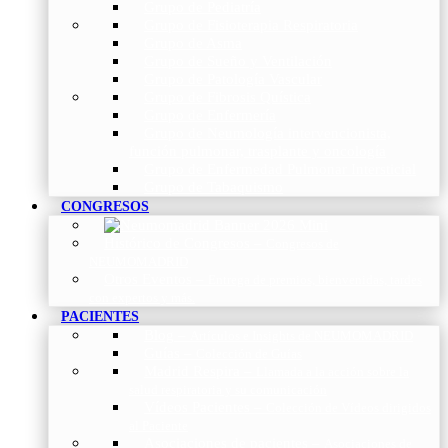
Grupo de Pediatría
Grupo de Fisioterapia Respiratoria
Grupo de Asma
Grupo de Sueño y Ventilación
Grupo de Patología Vascular
Grupo de Fibrosis Quística
Grupo de Enfermería
Grupo de Neumología intervencionista,
función pulmonar, trasplante y oncología
Grupo de Enfermedad Pulmonar Intersticial
Grupo de Tabaquismo
CONGRESOS
Histórico de Congresos
–
Congresos de
NEUMOMADRID
Otros Eventos
–
Entrega de premios, bienvenidas, tardes
con expertos y más.
PACIENTES
Blog
–
Artículos e Insights de NEUMOMADRID
Guías
–
Colección de Guías
Madrid Respira
–
Llamada a la acción sobre la
salud respiratoria y su comunicación
Vídeos Pacientes
–
Colección de Vídeos dirigidos
al Paciente
Asociaciones de pacientes
–
Asociaciones de