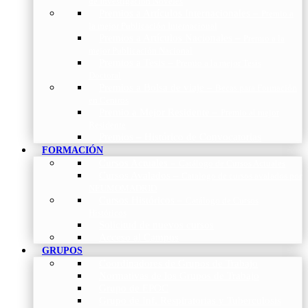
de Investigación Nóveles
Premios a Artículos Internacionales
–
Premio a
la mejor Publicación Internacional
Premios a Artículos Nacionales
–
Premio a la
mejor Publicación Nacional
Premios a Tesis
–
Premio a la mejor Tesis
Doctoral
Premios a Bolsa de viaje
–
Becas para Formación
en Centros
Premio a Mejor Residente
–
Premio al mejor
Residente
Premios – Histórico de Convocatorias
FORMACIÓN
Cursos Actuales
–
Catálogo de Cursos Actuales
Cursos Avalados
–
Catalogo de cursos avalados por
NEUMOMADRID
Cursos Históricos
–
Catálogo de Cursos
Históricos
Solicitud de nuevos cursos
Acceso al Campus
GRUPOS
Coordinadores de Grupos de Trabajo
Normativas de los Grupos de Trabajo
Grupo de EPOC
Grupo de Inf. Respiratorias y Tuberculosis