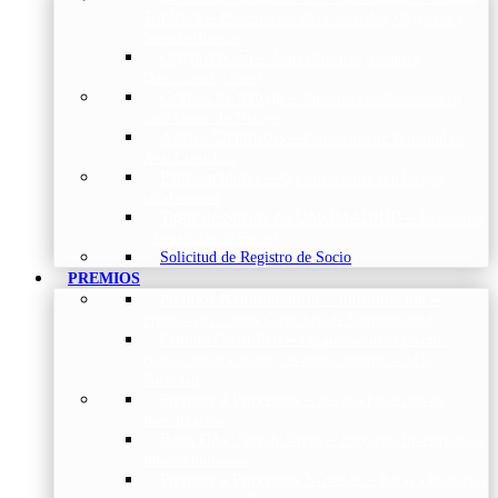
Torácica
–
Presentación de la Sociedad, Objetivos y
Nuestra Historia
Organización
–
Junta Directiva, Comités,
Direcciones y Foros
Grupos de trabajo
–
Nuestros coordinadores en
cada Grupo de Trabajo
Avales Científicos
–
Formulario de Solicitud de
Aval Científico
Patrocinadores
–
Organizaciones con las que
colaboramos
Tipos de Socios NEUMOMADRID
–
Requisitos
y beneficios de Socios
Solicitud de Registro de Socio
PREMIOS
Premios Neumomadrid – Introducción
–
Premios del Comité Científico de Neumomadrid
Comité Científico
–
Organización de premios,
cursos, publicaciones y eventos científicos de la
Sociedad
Premios a Proyectos
–
Becas a Proyectos de
Investigación
Beca Dña. Norah Nieto
–
Proyectos investigación
fibrosis pulmonar
Premios a Proyectos Nóveles
–
Becas a Proyectos