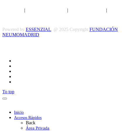
Aviso legal
|
Política de privacidad
|
Política de Cookies
|
Términos
y Condiciones
Powered by
ESSENZIAL
. @ 2025 Copyright
FUNDACIÓN
NEUMOMADRID
Síguenos
To top
Inicio
Accesos Rápidos
Back
Área Privada