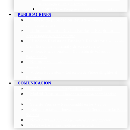
Neumología y Cirugía Torácica
Contactar
–
Póngase en contacto con nosotros
PUBLICACIONES
Proceso de publicación Revista
–
Conoce y participa
con nuestra revista
Últimos números Revista Patología Respiratoria
–
Acceso rápido a lo más reciente
Histórico Revista de Patología Respiratoria
–
Revista
Científica online, trimestral y de acceso abierto
Vídeos Profesionales
–
Colección de Vídeos de
Profesionales
Neumoteca
–
Colección de información sobre la
Neumología
Vídeos Pacientes
–
Colección de Vídeos dirigidos al
Pacientes
COMUNICACIÓN
Blog
–
Artículos e Insights de Neumomadrid
Madrid Respira
–
Llamada a la acción sobre la salud
respiratoria y su comunicación
Sala de Prensa
–
Neumomadrid en los Medios
Redes Sociales
–
Interacciones de la Sociedad en las Redes
Sociales
Newsletter
–
Boletines periódicos de información
News
–
Las últimas noticias de la fundación