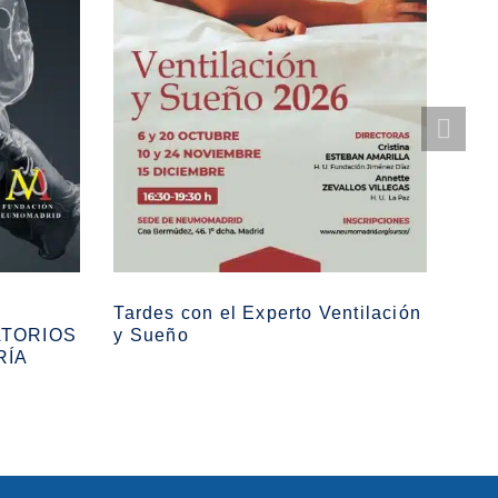
Tardes con el Experto Ventilación
Cur
ATORIOS
y Sueño
aso
RÍA