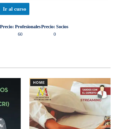
Ir al curso
Precio: Profesionales
Precio: Socios
60
0
HOME
HO