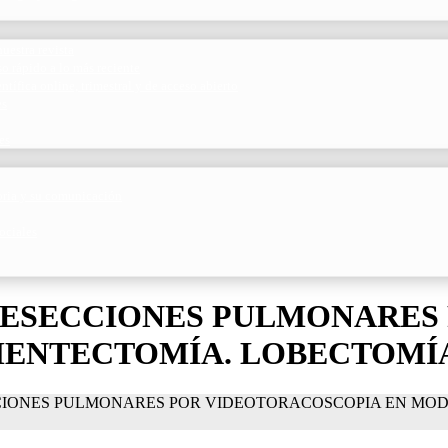
uestra revista
o rápido a lo más reciente
ntífica online, trimestral y de acceso abierto
es
es
toria y su comunicación
ociales
RESECCIONES PULMONARES
MENTECTOMÍA. LOBECTOMÍA
CIONES PULMONARES POR VIDEOTORACOSCOPIA EN MOD