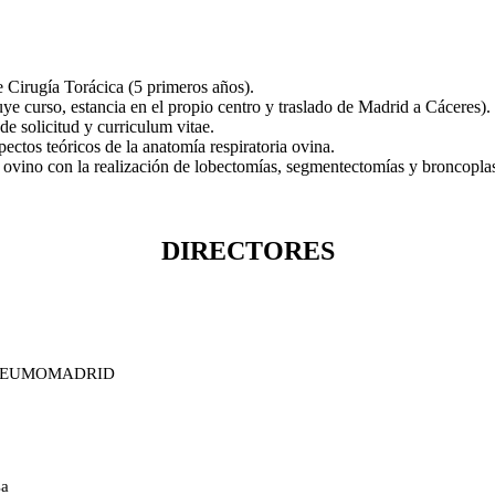
 Cirugía Torácica (5 primeros años).
e curso, estancia en el propio centro y traslado de Madrid a Cáceres).
e solicitud y curriculum vitae.
tos teóricos de la anatomía respiratoria ovina.
 ovino con la realización de lobectomías, segmentectomías y broncoplas
DIRECTORES
co NEUMOMADRID
sa