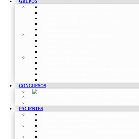
GRUPOS
Coordinadores de Grupos de Trabajo
Normativas de los Grupos de Trabajo
Grupo de EPOC
Grupo de Inf. Respiratorias y Tuberculosis
Grupo de Pediatría
Grupo de Fisioterapia Respiratoria
Grupo de Asma
Grupo de Sueño y Ventilación
Grupo de Patología Vascular
Grupo de Fibrosis Quística
Grupo de Enfermería
Grupo de Neumología intervencionista, función 
Grupo de Enfermedad Pulmonar Intersticial
Grupo de Tabaquismo
CONGRESOS
Histórico de Congresos
–
Congresos de NEUMOMADRID
Otros Eventos
–
Entrega de premios, bienvenidas, tardes con
PACIENTES
Blog
–
Artículos e Insights de NEUMOMADRID
Guías
–
Colección de Guías
Madrid Respira
–
Llamada a la acción sobre la salud 
Vídeos Pacientes
–
Colección de Vídeos dirigidos al
Asociaciones de pacientes
–
Asociaciones de Neumo