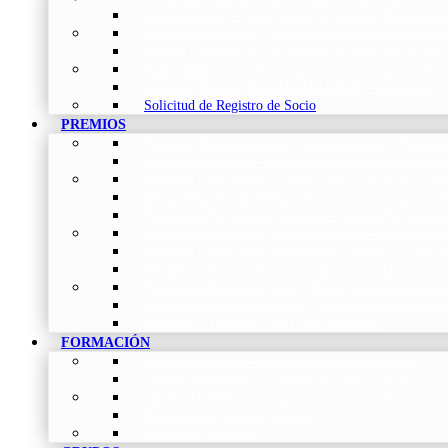
Organización
–
Junta Directiva, Comités, Direcciones
Grupos de trabajo
–
Nuestros coordinadores en cada
Avales Científicos
–
Formulario de Solicitud de Aval
Patrocinadores
–
Organizaciones con las que colabo
Tipos de Socios NEUMOMADRID
–
Requisitos y
Solicitud de Registro de Socio
PREMIOS
Premios Neumomadrid – Introducción
–
Premios 
Comité Científico
–
Organización de premios, cursos,
Premios a Proyectos
–
Becas a Proyectos de Investi
Beca Dña. Norah Nieto
–
Proyectos investigación f
Premios a Proyectos Nóveles
–
Becas a Proyectos 
Premios a Artículos Internacionales
–
Premio a la 
Premios a Artículos Nacionales
–
Premio a la mejo
Premios a Tesis
–
Premio a la mejor Tesis Doctoral
Premios a Bolsa de viaje
–
Becas para Formación en
Premio a Mejor Residente
–
Premio al mejor Reside
Premios – Histórico de Convocatorias
FORMACIÓN
Cursos Actuales
–
Catálogo de Cursos Actuales
Cursos Avalados
–
Catalogo de cursos avalados 
Cursos Históricos
–
Catálogo de Cursos Históricos
Solicitud de nuevos cursos
Acceso al Campus