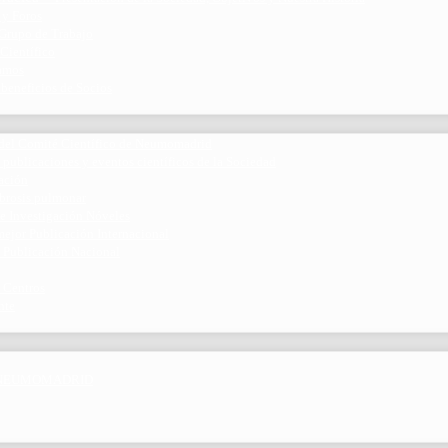
 y Foros
 Grupo de Trabajo
 Científico
ramos
 beneficios de Socios
del Comité Científico de Neumomadrid
 publicaciones y eventos científicos de la Sociedad
gación
ibrosis pulmonar
de Investigación Nóveles
mejor Publicación Internacional
r Publicación Nacional
 Centros
nte
por NEUMOMADRID