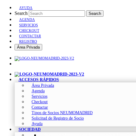
AYUDA
Search
Search
AGENDA
SERVICIOS
CHECKOUT
CONTACTAR
REGISTRO
Área Privada
ACCESOS RÁPIDOS
Área Privada
Agenda
Servicios
Checkout
Contactar
Tipos de Socios NEUMOMADRID
Solicitud de Registro de Socio
Ayuda
SOCIEDAD
Sociedad Madrileña de Neumología y Cirugía To