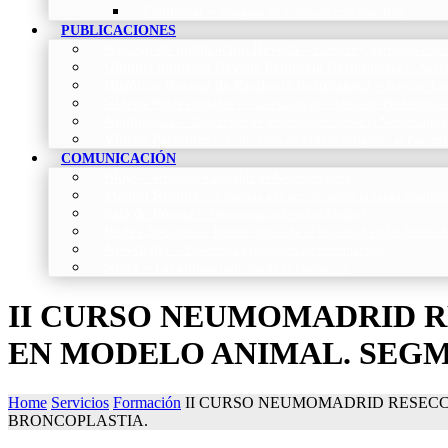
Contactar
–
Póngase en contacto con nosotros
PUBLICACIONES
Proceso de publicación Revista
–
Conoce y participa con n
Últimos números Revista Patología Respiratoria
–
Acces
Histórico Revista de Patología Respiratoria
–
Revista Cie
Vídeos Profesionales
–
Colección de Vídeos de Profesional
Neumoteca
–
Colección de información sobre la Neumología
Vídeos Pacientes
–
Colección de Vídeos dirigidos al Pacient
COMUNICACIÓN
Blog
–
Artículos e Insights de Neumomadrid
Madrid Respira
–
Llamada a la acción sobre la salud respira
Sala de Prensa
–
Neumomadrid en los Medios
Redes Sociales
–
Interacciones de la Sociedad en las Redes S
Newsletter
–
Boletines periódicos de información
News
–
Las últimas noticias de la fundación
II CURSO NEUMOMADRID 
EN MODELO ANIMAL. SEG
Home
Servicios
Formación
II CURSO NEUMOMADRID RESEC
BRONCOPLASTIA.