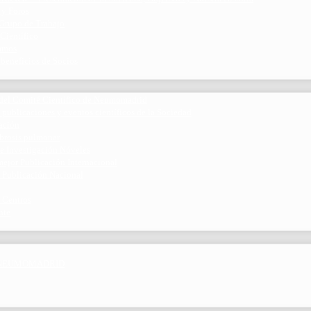
 y Foros
 Grupo de Trabajo
 Científico
ramos
 beneficios de Socios
del Comité Científico de Neumomadrid
 publicaciones y eventos científicos de la Sociedad
gación
ibrosis pulmonar
de Investigación Nóveles
mejor Publicación Internacional
r Publicación Nacional
 Centros
nte
por NEUMOMADRID