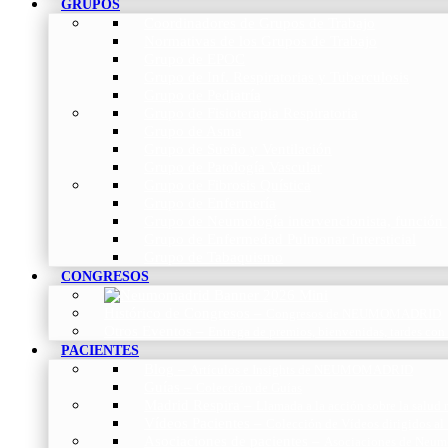
GRUPOS
Coordinadores de Grupos de Trabajo
Normativas de los Grupos de Trabajo
Grupo de EPOC
Grupo de Inf. Respiratorias y Tuberculosis
Grupo de Pediatría
Grupo de Fisioterapia Respiratoria
Grupo de Asma
Grupo de Sueño y Ventilación
Grupo de Patología Vascular
Grupo de Fibrosis Quística
Grupo de Enfermería
Grupo de Neumología intervencionista, función 
Grupo de Enfermedad Pulmonar Intersticial
Grupo de Tabaquismo
CONGRESOS
Histórico de Congresos
–
Congresos de NEUMOMADRID
Otros Eventos
–
Entrega de premios, bienvenidas, tardes con
PACIENTES
Blog
–
Artículos e Insights de NEUMOMADRID
Guías
–
Colección de Guías
Madrid Respira
–
Llamada a la acción sobre la salud 
Vídeos Pacientes
–
Colección de Vídeos dirigidos al
Asociaciones de pacientes
–
Asociaciones de Neumo