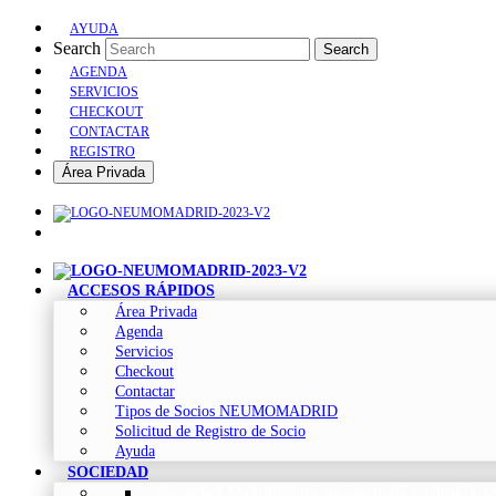
AYUDA
Search
Search
AGENDA
SERVICIOS
CHECKOUT
CONTACTAR
REGISTRO
Área Privada
ACCESOS RÁPIDOS
Área Privada
Agenda
Servicios
Checkout
Contactar
Tipos de Socios NEUMOMADRID
Solicitud de Registro de Socio
Ayuda
SOCIEDAD
Sociedad Madrileña de Neumología y Cirugía To