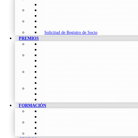
Organización
–
Junta Directiva, Comités, Direcciones
Grupos de trabajo
–
Nuestros coordinadores en cada
Avales Científicos
–
Formulario de Solicitud de Aval
Patrocinadores
–
Organizaciones con las que colabo
Tipos de Socios NEUMOMADRID
–
Requisitos y
Solicitud de Registro de Socio
PREMIOS
Premios Neumomadrid – Introducción
–
Premios 
Comité Científico
–
Organización de premios, cursos,
Premios a Proyectos
–
Becas a Proyectos de Investi
Beca Dña. Norah Nieto
–
Proyectos investigación f
Premios a Proyectos Nóveles
–
Becas a Proyectos 
Premios a Artículos Internacionales
–
Premio a la 
Premios a Artículos Nacionales
–
Premio a la mejo
Premios a Tesis
–
Premio a la mejor Tesis Doctoral
Premios a Bolsa de viaje
–
Becas para Formación en
Premio a Mejor Residente
–
Premio al mejor Reside
Premios – Histórico de Convocatorias
FORMACIÓN
Cursos Actuales
–
Catálogo de Cursos Actuales
Cursos Avalados
–
Catalogo de cursos avalados 
Cursos Históricos
–
Catálogo de Cursos Históricos
Solicitud de nuevos cursos
Acceso al Campus