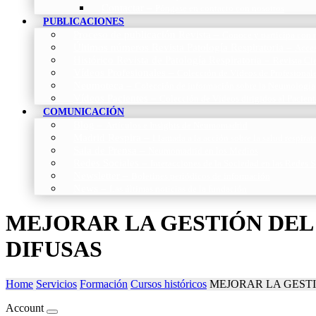
Contactar
–
Póngase en contacto con nosotros
PUBLICACIONES
Proceso de publicación Revista
–
Conoce y participa con n
Últimos números Revista Patología Respiratoria
–
Acces
Histórico Revista de Patología Respiratoria
–
Revista Cie
Vídeos Profesionales
–
Colección de Vídeos de Profesional
Neumoteca
–
Colección de información sobre la Neumología
Vídeos Pacientes
–
Colección de Vídeos dirigidos al Pacient
COMUNICACIÓN
Blog
–
Artículos e Insights de Neumomadrid
Madrid Respira
–
Llamada a la acción sobre la salud respira
Sala de Prensa
–
Neumomadrid en los Medios
Redes Sociales
–
Interacciones de la Sociedad en las Redes S
Newsletter
–
Boletines periódicos de información
News
–
Las últimas noticias de la fundación
MEJORAR LA GESTIÓN DE
DIFUSAS
Home
Servicios
Formación
Cursos históricos
MEJORAR LA GEST
Account