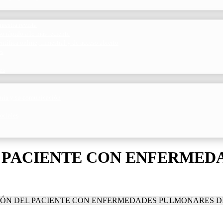
uestra revista
o rápido a lo más reciente
ntífica online, trimestral y de acceso abierto
es
es
toria y su comunicación
ociales
L PACIENTE CON ENFERME
IÓN DEL PACIENTE CON ENFERMEDADES PULMONARES D