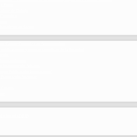
 y Foros
 Grupo de Trabajo
 Científico
ramos
 beneficios de Socios
del Comité Científico de Neumomadrid
 publicaciones y eventos científicos de la Sociedad
gación
ibrosis pulmonar
de Investigación Nóveles
mejor Publicación Internacional
r Publicación Nacional
 Centros
nte
por NEUMOMADRID