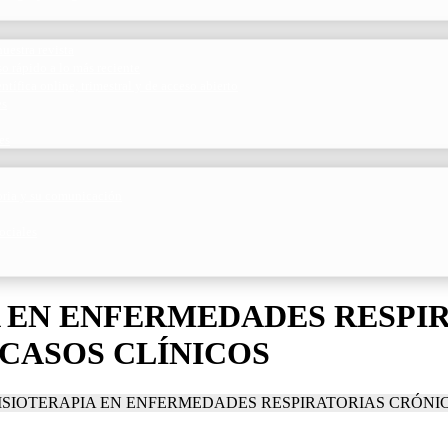
uestra revista
o rápido a lo más reciente
ntífica online, trimestral y de acceso abierto
es
es
toria y su comunicación
ociales
IA EN ENFERMEDADES RESPI
 CASOS CLÍNICOS
FISIOTERAPIA EN ENFERMEDADES RESPIRATORIAS CRÓNIC