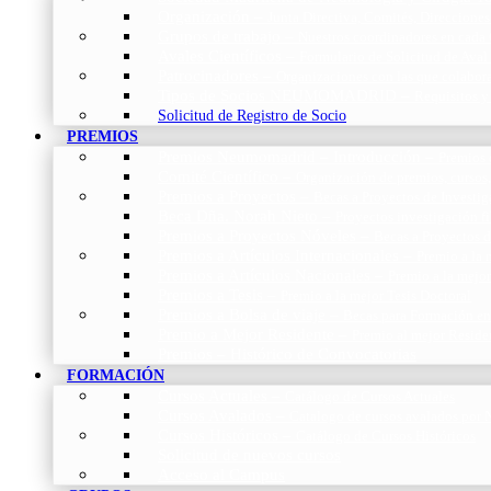
Organización
–
Junta Directiva, Comités, Direcciones
Grupos de trabajo
–
Nuestros coordinadores en cada
Avales Científicos
–
Formulario de Solicitud de Aval
Patrocinadores
–
Organizaciones con las que colabo
Tipos de Socios NEUMOMADRID
–
Requisitos y
Solicitud de Registro de Socio
PREMIOS
Premios Neumomadrid – Introducción
–
Premios 
Comité Científico
–
Organización de premios, cursos,
Premios a Proyectos
–
Becas a Proyectos de Investi
Beca Dña. Norah Nieto
–
Proyectos investigación f
Premios a Proyectos Nóveles
–
Becas a Proyectos 
Premios a Artículos Internacionales
–
Premio a la 
Premios a Artículos Nacionales
–
Premio a la mejo
Premios a Tesis
–
Premio a la mejor Tesis Doctoral
Premios a Bolsa de viaje
–
Becas para Formación en
Premio a Mejor Residente
–
Premio al mejor Reside
Premios – Histórico de Convocatorias
FORMACIÓN
Cursos Actuales
–
Catálogo de Cursos Actuales
Cursos Avalados
–
Catalogo de cursos avalados 
Cursos Históricos
–
Catálogo de Cursos Históricos
Solicitud de nuevos cursos
Acceso al Campus