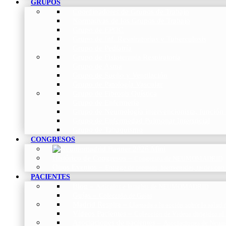
GRUPOS
Coordinadores de Grupos de Trabajo
Normativas de los Grupos de Trabajo
Grupo de EPOC
Grupo de Inf. Respiratorias y Tuberculosis
Grupo de Pediatría
Grupo de Fisioterapia Respiratoria
Grupo de Asma
Grupo de Sueño y Ventilación
Grupo de Patología Vascular
Grupo de Fibrosis Quística
Grupo de Enfermería
Grupo de Neumología intervencionista, función 
Grupo de Enfermedad Pulmonar Intersticial
Grupo de Tabaquismo
CONGRESOS
Histórico de Congresos
–
Congresos de NEUMOMADRID
Otros Eventos
–
Entrega de premios, bienvenidas, tardes con
PACIENTES
Blog
–
Artículos e Insights de NEUMOMADRID
Guías
–
Colección de Guías
Madrid Respira
–
Llamada a la acción sobre la salud 
Vídeos Pacientes
–
Colección de Vídeos dirigidos al
Asociaciones de pacientes
–
Asociaciones de Neumo