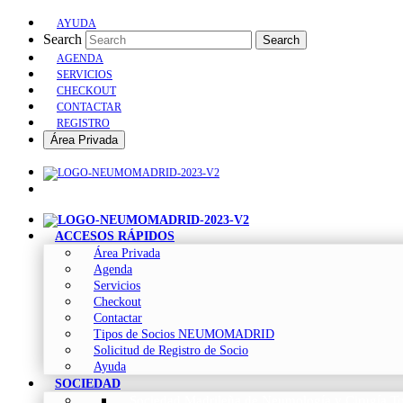
AYUDA
Search
Search
AGENDA
SERVICIOS
CHECKOUT
CONTACTAR
REGISTRO
Área Privada
ACCESOS RÁPIDOS
Área Privada
Agenda
Servicios
Checkout
Contactar
Tipos de Socios NEUMOMADRID
Solicitud de Registro de Socio
Ayuda
SOCIEDAD
Sociedad Madrileña de Neumología y Cirugía To