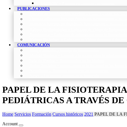
Contactar
–
Póngase en contacto con nosotros
PUBLICACIONES
Proceso de publicación Revista
–
Conoce y participa con n
Últimos números Revista Patología Respiratoria
–
Acces
Histórico Revista de Patología Respiratoria
–
Revista Cie
Vídeos Profesionales
–
Colección de Vídeos de Profesional
Neumoteca
–
Colección de información sobre la Neumología
Vídeos Pacientes
–
Colección de Vídeos dirigidos al Pacient
COMUNICACIÓN
Blog
–
Artículos e Insights de Neumomadrid
Madrid Respira
–
Llamada a la acción sobre la salud respira
Sala de Prensa
–
Neumomadrid en los Medios
Redes Sociales
–
Interacciones de la Sociedad en las Redes S
Newsletter
–
Boletines periódicos de información
News
–
Las últimas noticias de la fundación
PAPEL DE LA FISIOTERAP
PEDIÁTRICAS A TRAVÉS DE
Home
Servicios
Formación
Cursos históricos
2021
PAPEL DE LA 
Account