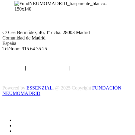
NEUMOMADRID
C/ Cea Bermúdez, 46, 1º dcha. 28003 Madrid
Comunidad de Madrid
España
Teléfono: 915 64 35 25
Aviso legal
|
Política de privacidad
|
Política de Cookies
|
Términos
y Condiciones
Powered by
ESSENZIAL
. @ 2025 Copyright
FUNDACIÓN
NEUMOMADRID
Síguenos