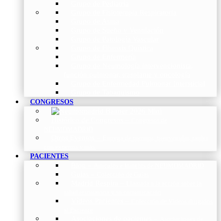
Grupo de Pediatría
Grupo de Fisioterapia Respiratoria
Grupo de Asma
Grupo de Sueño y Ventilación
Grupo de Patología Vascular
Grupo de Fibrosis Quística
Grupo de Enfermería
Grupo de Neumología intervencionista,
función pulmonar, trasplante y oncología
Grupo de Enfermedad Pulmonar Intersticial
Grupo de Tabaquismo
CONGRESOS
Histórico de Congresos
–
Congresos de
NEUMOMADRID
Otros Eventos
–
Entrega de premios, bienvenidas, tardes
con expertos y más.
PACIENTES
Blog
–
Artículos e Insights de NEUMOMADRID
Guías
–
Colección de Guías
Madrid Respira
–
Llamada a la acción sobre la
salud respiratoria y su comunicación
Vídeos Pacientes
–
Colección de Vídeos dirigidos
al Paciente
Asociaciones de pacientes
–
Asociaciones de