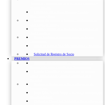
Torácica
–
Presentación de la Sociedad, Objetivos y
Nuestra Historia
Organización
–
Junta Directiva, Comités,
Direcciones y Foros
Grupos de trabajo
–
Nuestros coordinadores en
cada Grupo de Trabajo
Avales Científicos
–
Formulario de Solicitud de
Aval Científico
Patrocinadores
–
Organizaciones con las que
colaboramos
Tipos de Socios NEUMOMADRID
–
Requisitos
y beneficios de Socios
Solicitud de Registro de Socio
PREMIOS
Premios Neumomadrid – Introducción
–
Premios del Comité Científico de Neumomadrid
Comité Científico
–
Organización de premios,
cursos, publicaciones y eventos científicos de la
Sociedad
Premios a Proyectos
–
Becas a Proyectos de
Investigación
Beca Dña. Norah Nieto
–
Proyectos investigación
fibrosis pulmonar
Premios a Proyectos Nóveles
–
Becas a Proyectos