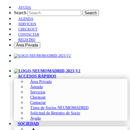
AYUDA
Search
Search
AGENDA
SERVICIOS
CHECKOUT
CONTACTAR
REGISTRO
Área Privada
ACCESOS RÁPIDOS
Área Privada
Agenda
Servicios
Checkout
Contactar
Tipos de Socios NEUMOMADRID
Solicitud de Registro de Socio
Ayuda
SOCIEDAD
Sociedad Madrileña de Neumología y Cirugía