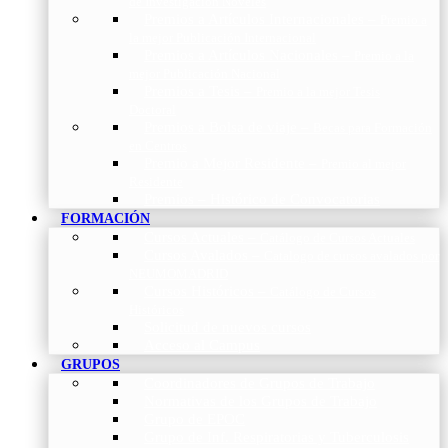
de Investigación Nóveles
Premios a Artículos Internacionales
–
Premio a
la mejor Publicación Internacional
Premios a Artículos Nacionales
–
Premio a la
mejor Publicación Nacional
Premios a Tesis
–
Premio a la mejor Tesis
Doctoral
Premios a Bolsa de viaje
–
Becas para Formación
en Centros
Premio a Mejor Residente
–
Premio al mejor
Residente
Premios – Histórico de Convocatorias
FORMACIÓN
Cursos Actuales
–
Catálogo de Cursos Actuales
Cursos Avalados
–
Catalogo de cursos avalados por
NEUMOMADRID
Cursos Históricos
–
Catálogo de Cursos
Históricos
Solicitud de nuevos cursos
Acceso al Campus
GRUPOS
Coordinadores de Grupos de Trabajo
Normativas de los Grupos de Trabajo
Grupo de EPOC
Grupo de Inf. Respiratorias y Tuberculosis