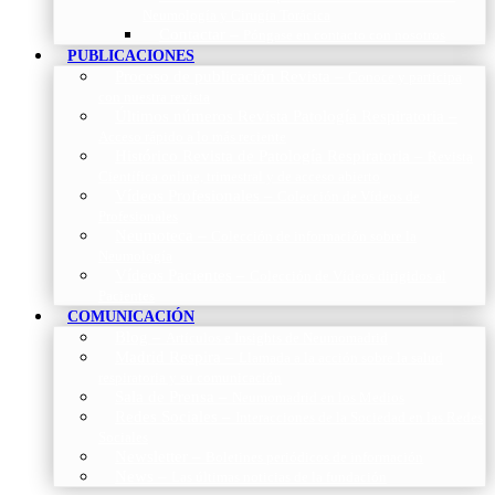
Neumología y Cirugía Torácica
Contactar
–
Póngase en contacto con nosotros
PUBLICACIONES
Proceso de publicación Revista
–
Conoce y participa
con nuestra revista
Últimos números Revista Patología Respiratoria
–
Acceso rápido a lo más reciente
Histórico Revista de Patología Respiratoria
–
Revista
Científica online, trimestral y de acceso abierto
Vídeos Profesionales
–
Colección de Vídeos de
Profesionales
Neumoteca
–
Colección de información sobre la
Neumología
Vídeos Pacientes
–
Colección de Vídeos dirigidos al
Pacientes
COMUNICACIÓN
Blog
–
Artículos e Insights de Neumomadrid
Madrid Respira
–
Llamada a la acción sobre la salud
respiratoria y su comunicación
Sala de Prensa
–
Neumomadrid en los Medios
Redes Sociales
–
Interacciones de la Sociedad en las Redes
Sociales
Newsletter
–
Boletines periódicos de información
News
–
Las últimas noticias de la fundación