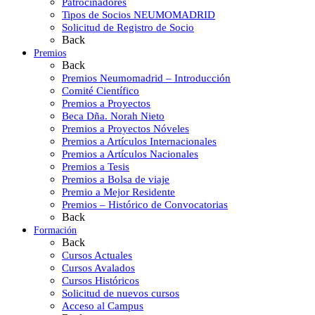
Patrocinadores
Tipos de Socios NEUMOMADRID
Solicitud de Registro de Socio
Back
Premios
Back
Premios Neumomadrid – Introducción
Comité Científico
Premios a Proyectos
Beca Dña. Norah Nieto
Premios a Proyectos Nóveles
Premios a Artículos Internacionales
Premios a Artículos Nacionales
Premios a Tesis
Premios a Bolsa de viaje
Premio a Mejor Residente
Premios – Histórico de Convocatorias
Back
Formación
Back
Cursos Actuales
Cursos Avalados
Cursos Históricos
Solicitud de nuevos cursos
Acceso al Campus