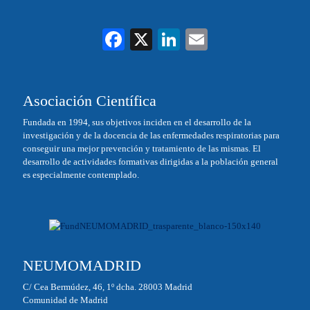
Fa
X
Li
E
ce
nk
m
bo
ed
ail
Asociación Científica
ok
In
Fundada en 1994, sus objetivos inciden en el desarrollo de la
investigación y de la docencia de las enfermedades respiratorias para
conseguir una mejor prevención y tratamiento de las mismas. El
desarrollo de actividades formativas dirigidas a la población general
es especialmente contemplado.
NEUMOMADRID
C/ Cea Bermúdez, 46, 1º dcha. 28003 Madrid
Comunidad de Madrid