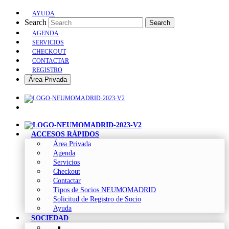
AYUDA
Search
Search
AGENDA
SERVICIOS
CHECKOUT
CONTACTAR
REGISTRO
Área Privada
ACCESOS RÁPIDOS
Área Privada
Agenda
Servicios
Checkout
Contactar
Tipos de Socios NEUMOMADRID
Solicitud de Registro de Socio
Ayuda
SOCIEDAD
Sociedad Madrileña de Neumología y Cirugía