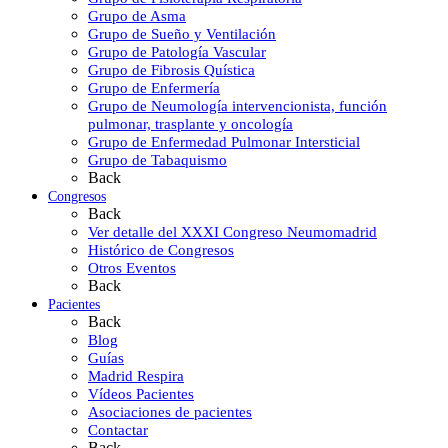
Grupo de Asma
Grupo de Sueño y Ventilación
Grupo de Patología Vascular
Grupo de Fibrosis Quística
Grupo de Enfermería
Grupo de Neumología intervencionista, función
pulmonar, trasplante y oncología
Grupo de Enfermedad Pulmonar Intersticial
Grupo de Tabaquismo
Back
Congresos
Back
Ver detalle del XXXI Congreso Neumomadrid
Histórico de Congresos
Otros Eventos
Back
Pacientes
Back
Blog
Guías
Madrid Respira
Vídeos Pacientes
Asociaciones de pacientes
Contactar
Back