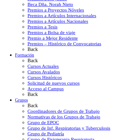
Beca Dña. Norah Nieto
Premios a Proyectos Nóveles
Premios a Artículos Internacionales
Premios a Artículos Nacionales
Premios a Tesis
Premios a Bolsa de viaje
Premio a Mejor Residente
Premios – Histórico de Convocatorias
Back
Formación
Back
Cursos Actuales
Cursos Avalados
Cursos Históricos
Solicitud de nuevos cursos
Acceso al Campus
Back
Grupos
Back
Coordinadores de Grupos de Trabajo
Normativas de los Grupos de Trabajo
Grupo de EPOC
Grupo de Inf. Respiratorias y Tuberculosis
Grupo de Pediatría
Grupo de Fisioterapia Respiratoria