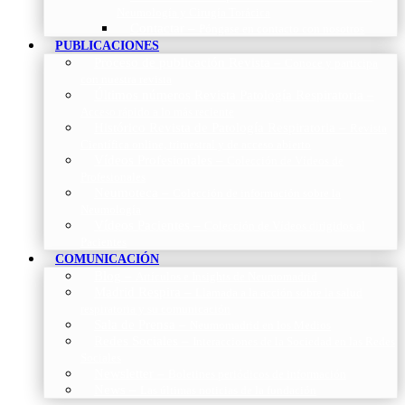
Neumología y Cirugía Torácica
Contactar
–
Póngase en contacto con nosotros
PUBLICACIONES
Proceso de publicación Revista
–
Conoce y participa
con nuestra revista
Últimos números Revista Patología Respiratoria
–
Acceso rápido a lo más reciente
Histórico Revista de Patología Respiratoria
–
Revista
Científica online, trimestral y de acceso abierto
Vídeos Profesionales
–
Colección de Vídeos de
Profesionales
Neumoteca
–
Colección de información sobre la
Neumología
Vídeos Pacientes
–
Colección de Vídeos dirigidos al
Pacientes
COMUNICACIÓN
Blog
–
Artículos e Insights de Neumomadrid
Madrid Respira
–
Llamada a la acción sobre la salud
respiratoria y su comunicación
Sala de Prensa
–
Neumomadrid en los Medios
Redes Sociales
–
Interacciones de la Sociedad en las Redes
Sociales
Newsletter
–
Boletines periódicos de información
News
–
Las últimas noticias de la fundación