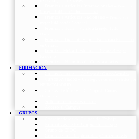
de Investigación Nóveles
Premios a Artículos Internacionales
–
Premio a
la mejor Publicación Internacional
Premios a Artículos Nacionales
–
Premio a la
mejor Publicación Nacional
Premios a Tesis
–
Premio a la mejor Tesis
Doctoral
Premios a Bolsa de viaje
–
Becas para Formación
en Centros
Premio a Mejor Residente
–
Premio al mejor
Residente
Premios – Histórico de Convocatorias
FORMACIÓN
Cursos Actuales
–
Catálogo de Cursos Actuales
Cursos Avalados
–
Catalogo de cursos avalados por
NEUMOMADRID
Cursos Históricos
–
Catálogo de Cursos
Históricos
Solicitud de nuevos cursos
Acceso al Campus
GRUPOS
Coordinadores de Grupos de Trabajo
Normativas de los Grupos de Trabajo
Grupo de EPOC
Grupo de Inf. Respiratorias y Tuberculosis