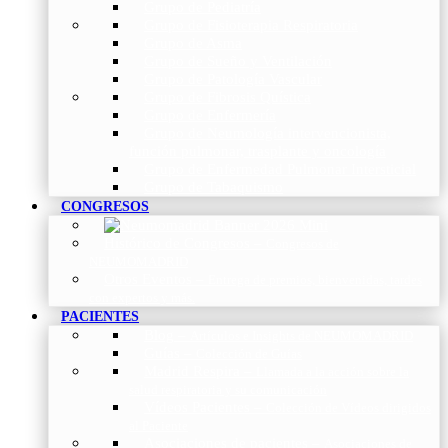
Grupo de Pediatría
Grupo de Fisioterapia Respiratoria
Grupo de Asma
Grupo de Sueño y Ventilación
Grupo de Patología Vascular
Grupo de Fibrosis Quística
Grupo de Enfermería
Grupo de Neumología intervencionista,
función pulmonar, trasplante y oncología
Grupo de Enfermedad Pulmonar Intersticial
Grupo de Tabaquismo
CONGRESOS
Histórico de Congresos
–
Congresos de
NEUMOMADRID
Otros Eventos
–
Entrega de premios, bienvenidas, tardes
con expertos y más.
PACIENTES
Blog
–
Artículos e Insights de NEUMOMADRID
Guías
–
Colección de Guías
Madrid Respira
–
Llamada a la acción sobre la
salud respiratoria y su comunicación
Vídeos Pacientes
–
Colección de Vídeos dirigidos
al Paciente
Asociaciones de pacientes
–
Asociaciones de