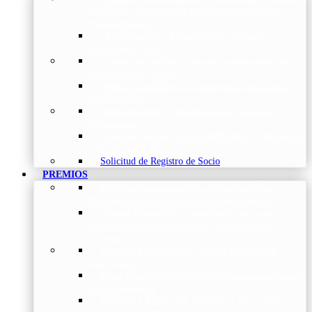
Torácica
–
Presentación de la Sociedad, Objetivos y
Nuestra Historia
Organización
–
Junta Directiva, Comités,
Direcciones y Foros
Grupos de trabajo
–
Nuestros coordinadores en
cada Grupo de Trabajo
Avales Científicos
–
Formulario de Solicitud de
Aval Científico
Patrocinadores
–
Organizaciones con las que
colaboramos
Tipos de Socios NEUMOMADRID
–
Requisitos
y beneficios de Socios
Solicitud de Registro de Socio
PREMIOS
Premios Neumomadrid – Introducción
–
Premios del Comité Científico de Neumomadrid
Comité Científico
–
Organización de premios,
cursos, publicaciones y eventos científicos de la
Sociedad
Premios a Proyectos
–
Becas a Proyectos de
Investigación
Beca Dña. Norah Nieto
–
Proyectos investigación
fibrosis pulmonar
Premios a Proyectos Nóveles
–
Becas a Proyectos