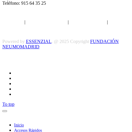
Teléfono: 915 64 35 25
Aviso legal
|
Política de privacidad
|
Política de Cookies
|
Términos
y Condiciones
Powered by
ESSENZIAL
. @ 2025 Copyright
FUNDACIÓN
NEUMOMADRID
Síguenos
To top
Inicio
Accesos Rápidos