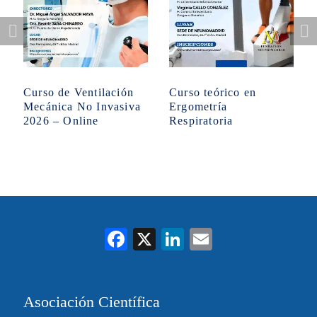
Curso de Ventilación
Curso teórico en
Mecánica No Invasiva
Ergometría
2026 – Online
Respiratoria
Fa
X
Li
E
ce
nk
m
bo
ed
ail
Asociación Científica
ok
In