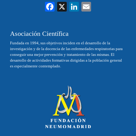
Fa
X
Li
E
ce
nk
m
bo
ed
ail
Asociación Científica
ok
In
Fundada en 1994, sus objetivos inciden en el desarrollo de la
investigación y de la docencia de las enfermedades respiratorias para
conseguir una mejor prevención y tratamiento de las mismas. El
desarrollo de actividades formativas dirigidas a la población general
es especialmente contemplado.