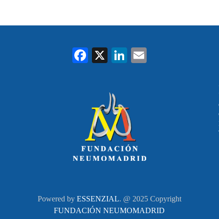
Fa
X
Li
E
ce
nk
m
bo
ed
ail
ok
In
Powered by
ESSENZIAL
. @ 2025 Copyright
FUNDACIÓN NEUMOMADRID