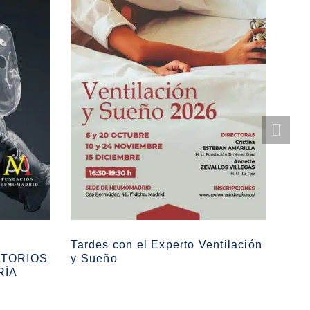
Tardes con el Experto Ventilación
Cur
ATORIOS
y Sueño
aso
RÍA