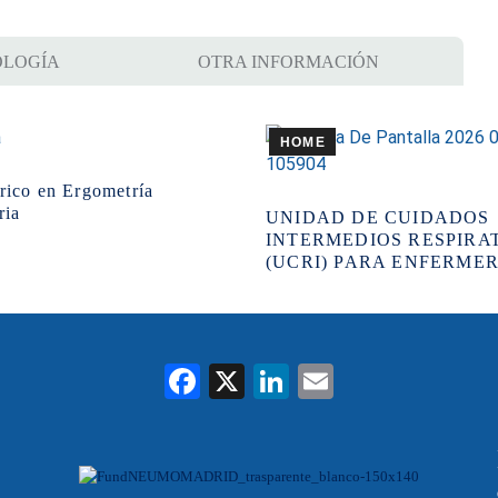
LOGÍA
OTRA INFORMACIÓN
HOME
rico en Ergometría
ria
UNIDAD DE CUIDADOS
INTERMEDIOS RESPIRA
(UCRI) PARA ENFERMER
Fa
X
Li
E
ce
nk
m
bo
ed
ail
ok
In