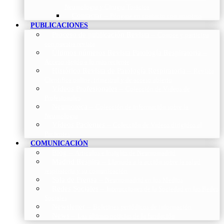
Neumología y Cirugía Torácica
Contactar
–
Póngase en contacto con nosotros
PUBLICACIONES
Proceso de publicación Revista
–
Conoce y participa
con nuestra revista
Últimos números Revista Patología Respiratoria
–
Acceso rápido a lo más reciente
Histórico Revista de Patología Respiratoria
–
Revista
Científica online, trimestral y de acceso abierto
Vídeos Profesionales
–
Colección de Vídeos de
Profesionales
Neumoteca
–
Colección de información sobre la
Neumología
Vídeos Pacientes
–
Colección de Vídeos dirigidos al
Pacientes
COMUNICACIÓN
Blog
–
Artículos e Insights de Neumomadrid
Madrid Respira
–
Llamada a la acción sobre la salud
respiratoria y su comunicación
Sala de Prensa
–
Neumomadrid en los Medios
Redes Sociales
–
Interacciones de la Sociedad en las Redes
Sociales
Newsletter
–
Boletines periódicos de información
News
–
Las últimas noticias de la fundación