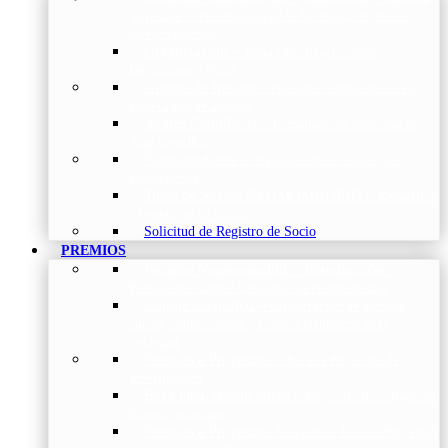
Torácica
–
Presentación de la Sociedad, Objetivos y
Nuestra Historia
Organización
–
Junta Directiva, Comités,
Direcciones y Foros
Grupos de trabajo
–
Nuestros coordinadores en
cada Grupo de Trabajo
Avales Científicos
–
Formulario de Solicitud de
Aval Científico
Patrocinadores
–
Organizaciones con las que
colaboramos
Tipos de Socios NEUMOMADRID
–
Requisitos
y beneficios de Socios
Solicitud de Registro de Socio
PREMIOS
Premios Neumomadrid – Introducción
–
Premios del Comité Científico de Neumomadrid
Comité Científico
–
Organización de premios,
cursos, publicaciones y eventos científicos de la
Sociedad
Premios a Proyectos
–
Becas a Proyectos de
Investigación
Beca Dña. Norah Nieto
–
Proyectos investigación
fibrosis pulmonar
Premios a Proyectos Nóveles
–
Becas a Proyectos