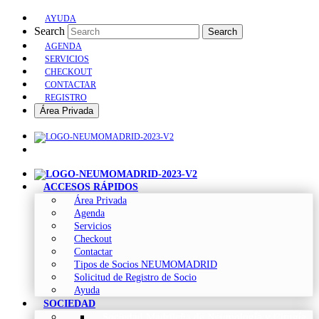
AYUDA
Search
Search
AGENDA
SERVICIOS
CHECKOUT
CONTACTAR
REGISTRO
Área Privada
ACCESOS RÁPIDOS
Área Privada
Agenda
Servicios
Checkout
Contactar
Tipos de Socios NEUMOMADRID
Solicitud de Registro de Socio
Ayuda
SOCIEDAD
Sociedad Madrileña de Neumología y Cirugía