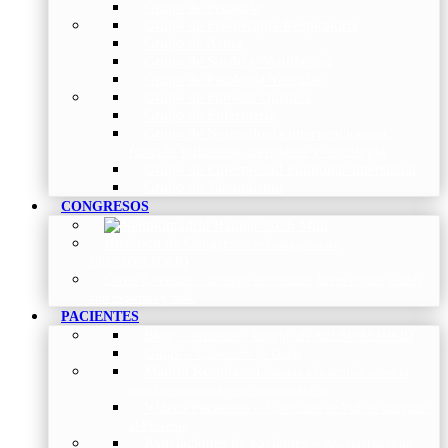
Grupo de Pediatría
Grupo de Fisioterapia Respiratoria
Grupo de Asma
Grupo de Sueño y Ventilación
Grupo de Patología Vascular
Grupo de Fibrosis Quística
Grupo de Enfermería
Grupo de Neumología intervencionista,
función pulmonar, trasplante y oncología
Grupo de Enfermedad Pulmonar Intersticial
Grupo de Tabaquismo
CONGRESOS
Histórico de Congresos
–
Congresos de
NEUMOMADRID
Otros Eventos
–
Entrega de premios, bienvenidas, tardes
con expertos y más.
PACIENTES
Blog
–
Artículos e Insights de NEUMOMADRID
Guías
–
Colección de Guías
Madrid Respira
–
Llamada a la acción sobre la
salud respiratoria y su comunicación
Vídeos Pacientes
–
Colección de Vídeos dirigidos
al Paciente
Asociaciones de pacientes
–
Asociaciones de