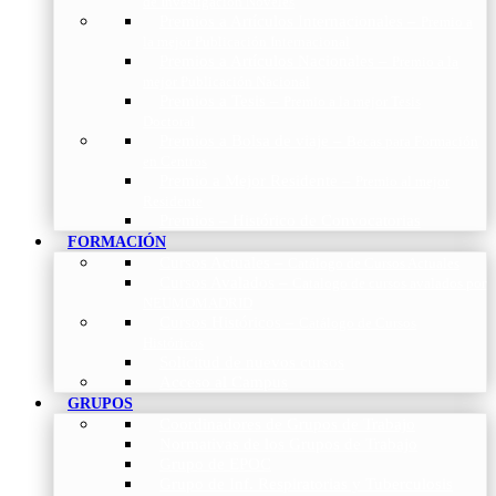
de Investigación Nóveles
Premios a Artículos Internacionales
–
Premio a
la mejor Publicación Internacional
Premios a Artículos Nacionales
–
Premio a la
mejor Publicación Nacional
Premios a Tesis
–
Premio a la mejor Tesis
Doctoral
Premios a Bolsa de viaje
–
Becas para Formación
en Centros
Premio a Mejor Residente
–
Premio al mejor
Residente
Premios – Histórico de Convocatorias
FORMACIÓN
Cursos Actuales
–
Catálogo de Cursos Actuales
Cursos Avalados
–
Catalogo de cursos avalados por
NEUMOMADRID
Cursos Históricos
–
Catálogo de Cursos
Históricos
Solicitud de nuevos cursos
Acceso al Campus
GRUPOS
Coordinadores de Grupos de Trabajo
Normativas de los Grupos de Trabajo
Grupo de EPOC
Grupo de Inf. Respiratorias y Tuberculosis