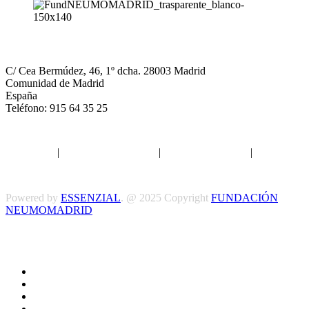
NEUMOMADRID
C/ Cea Bermúdez, 46, 1º dcha. 28003 Madrid
Comunidad de Madrid
España
Teléfono: 915 64 35 25
Aviso legal
|
Política de privacidad
|
Política de Cookies
|
Términos
y Condiciones
Powered by
ESSENZIAL
. @ 2025 Copyright
FUNDACIÓN
NEUMOMADRID
Síguenos