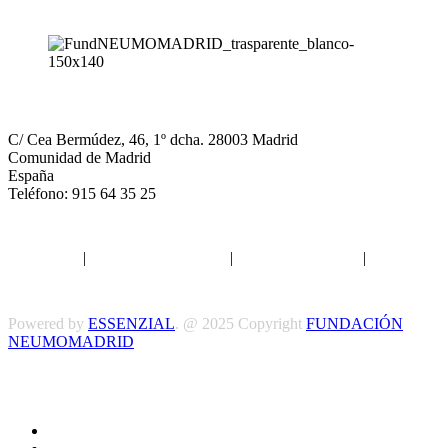
NEUMOMADRID
C/ Cea Bermúdez, 46, 1º dcha. 28003 Madrid
Comunidad de Madrid
España
Teléfono: 915 64 35 25
Aviso legal
|
Política de privacidad
|
Política de Cookies
|
Términos
y Condiciones
Powered by
ESSENZIAL
. @ 2025 Copyright
FUNDACIÓN
NEUMOMADRID
Síguenos