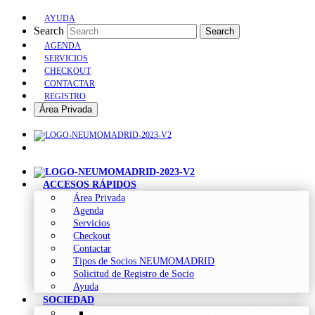
AYUDA
Search
Search
AGENDA
SERVICIOS
CHECKOUT
CONTACTAR
REGISTRO
Área Privada
ACCESOS RÁPIDOS
Área Privada
Agenda
Servicios
Checkout
Contactar
Tipos de Socios NEUMOMADRID
Solicitud de Registro de Socio
Ayuda
SOCIEDAD
Sociedad Madrileña de Neumología y Cirugía