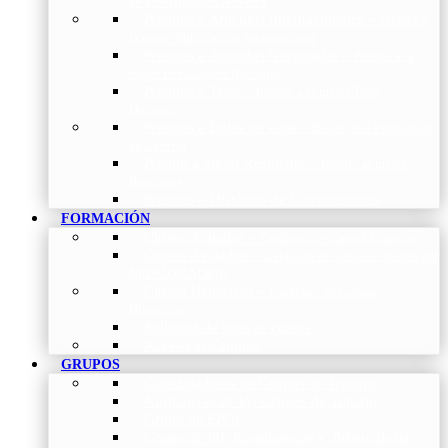
de Investigación Nóveles
Premios a Artículos Internacionales
–
Premio a
la mejor Publicación Internacional
Premios a Artículos Nacionales
–
Premio a la
mejor Publicación Nacional
Premios a Tesis
–
Premio a la mejor Tesis
Doctoral
Premios a Bolsa de viaje
–
Becas para Formación
en Centros
Premio a Mejor Residente
–
Premio al mejor
Residente
Premios – Histórico de Convocatorias
FORMACIÓN
Cursos Actuales
–
Catálogo de Cursos Actuales
Cursos Avalados
–
Catalogo de cursos avalados por
NEUMOMADRID
Cursos Históricos
–
Catálogo de Cursos
Históricos
Solicitud de nuevos cursos
Acceso al Campus
GRUPOS
Coordinadores de Grupos de Trabajo
Normativas de los Grupos de Trabajo
Grupo de EPOC
Grupo de Inf. Respiratorias y Tuberculosis