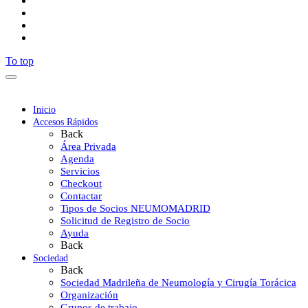
To top
Inicio
Accesos Rápidos
Back
Área Privada
Agenda
Servicios
Checkout
Contactar
Tipos de Socios NEUMOMADRID
Solicitud de Registro de Socio
Ayuda
Back
Sociedad
Back
Sociedad Madrileña de Neumología y Cirugía Torácica
Organización
Grupos de trabajo