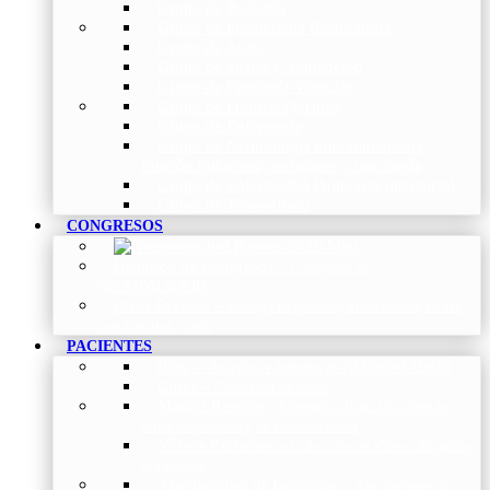
Grupo de Pediatría
Grupo de Fisioterapia Respiratoria
Grupo de Asma
Grupo de Sueño y Ventilación
Grupo de Patología Vascular
Grupo de Fibrosis Quística
Grupo de Enfermería
Grupo de Neumología intervencionista,
función pulmonar, trasplante y oncología
Grupo de Enfermedad Pulmonar Intersticial
Grupo de Tabaquismo
CONGRESOS
Histórico de Congresos
–
Congresos de
NEUMOMADRID
Otros Eventos
–
Entrega de premios, bienvenidas, tardes
con expertos y más.
PACIENTES
Blog
–
Artículos e Insights de NEUMOMADRID
Guías
–
Colección de Guías
Madrid Respira
–
Llamada a la acción sobre la
salud respiratoria y su comunicación
Vídeos Pacientes
–
Colección de Vídeos dirigidos
al Paciente
Asociaciones de pacientes
–
Asociaciones de