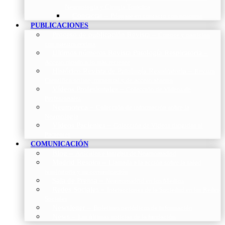
Neumología y Cirugía Torácica
Contactar
–
Póngase en contacto con nosotros
PUBLICACIONES
Proceso de publicación Revista
–
Conoce y participa
con nuestra revista
Últimos números Revista Patología Respiratoria
–
Acceso rápido a lo más reciente
Histórico Revista de Patología Respiratoria
–
Revista
Científica online, trimestral y de acceso abierto
Vídeos Profesionales
–
Colección de Vídeos de
Profesionales
Neumoteca
–
Colección de información sobre la
Neumología
Vídeos Pacientes
–
Colección de Vídeos dirigidos al
Pacientes
COMUNICACIÓN
Blog
–
Artículos e Insights de Neumomadrid
Madrid Respira
–
Llamada a la acción sobre la salud
respiratoria y su comunicación
Sala de Prensa
–
Neumomadrid en los Medios
Redes Sociales
–
Interacciones de la Sociedad en las Redes
Sociales
Newsletter
–
Boletines periódicos de información
News
–
Las últimas noticias de la fundación