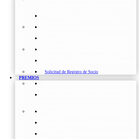
Torácica
–
Presentación de la Sociedad, Objetivos y
Nuestra Historia
Organización
–
Junta Directiva, Comités,
Direcciones y Foros
Grupos de trabajo
–
Nuestros coordinadores en
cada Grupo de Trabajo
Avales Científicos
–
Formulario de Solicitud de
Aval Científico
Patrocinadores
–
Organizaciones con las que
colaboramos
Tipos de Socios NEUMOMADRID
–
Requisitos
y beneficios de Socios
Solicitud de Registro de Socio
PREMIOS
Premios Neumomadrid – Introducción
–
Premios del Comité Científico de Neumomadrid
Comité Científico
–
Organización de premios,
cursos, publicaciones y eventos científicos de la
Sociedad
Premios a Proyectos
–
Becas a Proyectos de
Investigación
Beca Dña. Norah Nieto
–
Proyectos investigación
fibrosis pulmonar
Premios a Proyectos Nóveles
–
Becas a Proyectos