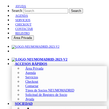
AYUDA
Search
Search
AGENDA
SERVICIOS
CHECKOUT
CONTACTAR
REGISTRO
Área Privada
ACCESOS RÁPIDOS
Área Privada
Agenda
Servicios
Checkout
Contactar
Tipos de Socios NEUMOMADRID
Solicitud de Registro de Socio
Ayuda
SOCIEDAD
Sociedad Madrileña de Neumología y Cirugía