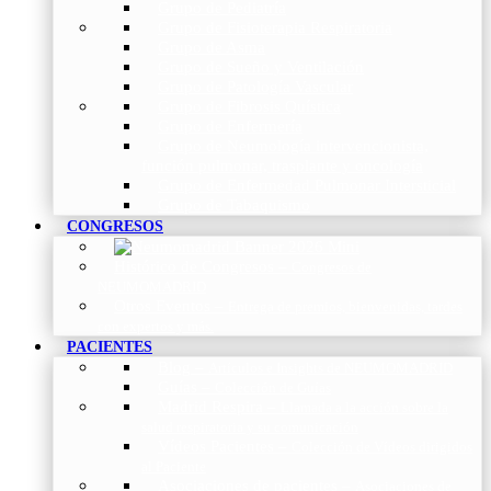
Grupo de Pediatría
Grupo de Fisioterapia Respiratoria
Grupo de Asma
Grupo de Sueño y Ventilación
Grupo de Patología Vascular
Grupo de Fibrosis Quística
Grupo de Enfermería
Grupo de Neumología intervencionista,
función pulmonar, trasplante y oncología
Grupo de Enfermedad Pulmonar Intersticial
Grupo de Tabaquismo
CONGRESOS
Histórico de Congresos
–
Congresos de
NEUMOMADRID
Otros Eventos
–
Entrega de premios, bienvenidas, tardes
con expertos y más.
PACIENTES
Blog
–
Artículos e Insights de NEUMOMADRID
Guías
–
Colección de Guías
Madrid Respira
–
Llamada a la acción sobre la
salud respiratoria y su comunicación
Vídeos Pacientes
–
Colección de Vídeos dirigidos
al Paciente
Asociaciones de pacientes
–
Asociaciones de