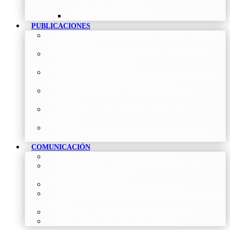
Neumología y Cirugía Torácica
Contactar
–
Póngase en contacto con nosotros
PUBLICACIONES
Proceso de publicación Revista
–
Conoce y participa
con nuestra revista
Últimos números Revista Patología Respiratoria
–
Acceso rápido a lo más reciente
Histórico Revista de Patología Respiratoria
–
Revista
Científica online, trimestral y de acceso abierto
Vídeos Profesionales
–
Colección de Vídeos de
Profesionales
Neumoteca
–
Colección de información sobre la
Neumología
Vídeos Pacientes
–
Colección de Vídeos dirigidos al
Pacientes
COMUNICACIÓN
Blog
–
Artículos e Insights de Neumomadrid
Madrid Respira
–
Llamada a la acción sobre la salud
respiratoria y su comunicación
Sala de Prensa
–
Neumomadrid en los Medios
Redes Sociales
–
Interacciones de la Sociedad en las Redes
Sociales
Newsletter
–
Boletines periódicos de información
News
–
Las últimas noticias de la fundación