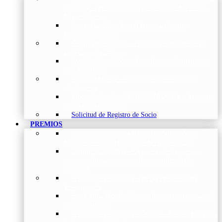
Torácica
–
Presentación de la Sociedad, Objetivos y
Nuestra Historia
Organización
–
Junta Directiva, Comités,
Direcciones y Foros
Grupos de trabajo
–
Nuestros coordinadores en
cada Grupo de Trabajo
Avales Científicos
–
Formulario de Solicitud de
Aval Científico
Patrocinadores
–
Organizaciones con las que
colaboramos
Tipos de Socios NEUMOMADRID
–
Requisitos
y beneficios de Socios
Solicitud de Registro de Socio
PREMIOS
Premios Neumomadrid – Introducción
–
Premios del Comité Científico de Neumomadrid
Comité Científico
–
Organización de premios,
cursos, publicaciones y eventos científicos de la
Sociedad
Premios a Proyectos
–
Becas a Proyectos de
Investigación
Beca Dña. Norah Nieto
–
Proyectos investigación
fibrosis pulmonar
Premios a Proyectos Nóveles
–
Becas a Proyectos