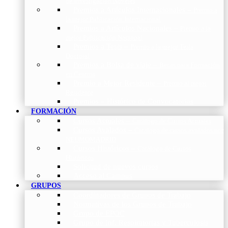
de Investigación Nóveles
Premios a Artículos Internacionales
–
Premio a
la mejor Publicación Internacional
Premios a Artículos Nacionales
–
Premio a la
mejor Publicación Nacional
Premios a Tesis
–
Premio a la mejor Tesis
Doctoral
Premios a Bolsa de viaje
–
Becas para Formación
en Centros
Premio a Mejor Residente
–
Premio al mejor
Residente
Premios – Histórico de Convocatorias
FORMACIÓN
Cursos Actuales
–
Catálogo de Cursos Actuales
Cursos Avalados
–
Catalogo de cursos avalados por
NEUMOMADRID
Cursos Históricos
–
Catálogo de Cursos
Históricos
Solicitud de nuevos cursos
Acceso al Campus
GRUPOS
Coordinadores de Grupos de Trabajo
Normativas de los Grupos de Trabajo
Grupo de EPOC
Grupo de Inf. Respiratorias y Tuberculosis