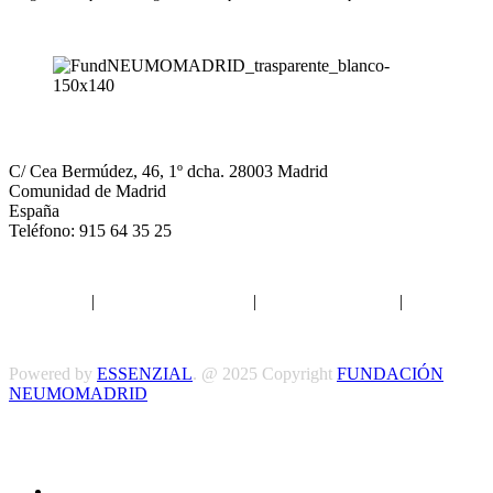
NEUMOMADRID
C/ Cea Bermúdez, 46, 1º dcha. 28003 Madrid
Comunidad de Madrid
España
Teléfono: 915 64 35 25
Aviso legal
|
Política de privacidad
|
Política de Cookies
|
Términos
y Condiciones
Powered by
ESSENZIAL
. @ 2025 Copyright
FUNDACIÓN
NEUMOMADRID
Síguenos