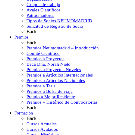
Grupos de trabajo
Avales Científicos
Patrocinadores
Tipos de Socios NEUMOMADRID
Solicitud de Registro de Socio
Back
Premios
Back
Premios Neumomadrid – Introducción
Comité Científico
Premios a Proyectos
Beca Dña. Norah Nieto
Premios a Proyectos Nóveles
Premios a Artículos Internacionales
Premios a Artículos Nacionales
Premios a Tesis
Premios a Bolsa de viaje
Premio a Mejor Residente
Premios – Histórico de Convocatorias
Back
Formación
Back
Cursos Actuales
Cursos Avalados
Cursos Históricos