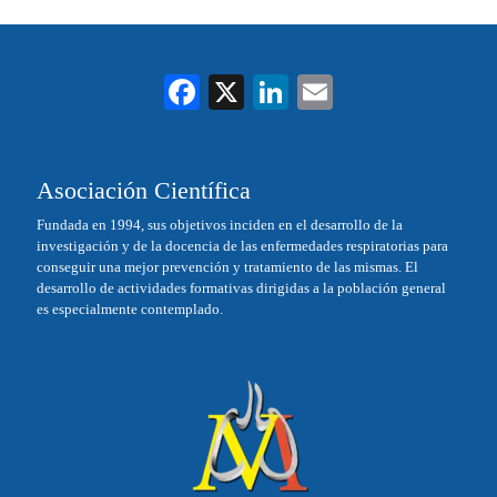
Fa
X
Li
E
ce
nk
m
bo
ed
ail
Asociación Científica
ok
In
Fundada en 1994, sus objetivos inciden en el desarrollo de la
investigación y de la docencia de las enfermedades respiratorias para
conseguir una mejor prevención y tratamiento de las mismas. El
desarrollo de actividades formativas dirigidas a la población general
es especialmente contemplado.