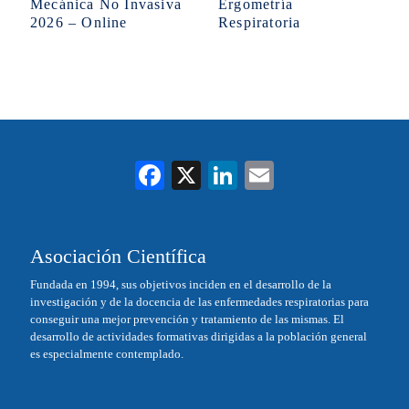
Mecánica No Invasiva
Ergometría
2026 – Online
Respiratoria
Fa
X
Li
E
ce
nk
m
bo
ed
ail
Asociación Científica
ok
In
Fundada en 1994, sus objetivos inciden en el desarrollo de la
investigación y de la docencia de las enfermedades respiratorias para
conseguir una mejor prevención y tratamiento de las mismas. El
desarrollo de actividades formativas dirigidas a la población general
es especialmente contemplado.