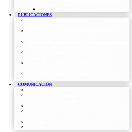
Neumología y Cirugía Torácica
Contactar
–
Póngase en contacto con nosotros
PUBLICACIONES
Proceso de publicación Revista
–
Conoce y participa
con nuestra revista
Últimos números Revista Patología Respiratoria
–
Acceso rápido a lo más reciente
Histórico Revista de Patología Respiratoria
–
Revista
Científica online, trimestral y de acceso abierto
Vídeos Profesionales
–
Colección de Vídeos de
Profesionales
Neumoteca
–
Colección de información sobre la
Neumología
Vídeos Pacientes
–
Colección de Vídeos dirigidos al
Pacientes
COMUNICACIÓN
Blog
–
Artículos e Insights de Neumomadrid
Madrid Respira
–
Llamada a la acción sobre la salud
respiratoria y su comunicación
Sala de Prensa
–
Neumomadrid en los Medios
Redes Sociales
–
Interacciones de la Sociedad en las Redes
Sociales
Newsletter
–
Boletines periódicos de información
News
–
Las últimas noticias de la fundación