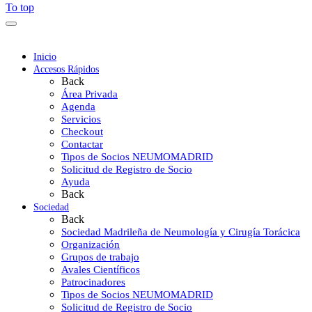
To top
Inicio
Accesos Rápidos
Back
Área Privada
Agenda
Servicios
Checkout
Contactar
Tipos de Socios NEUMOMADRID
Solicitud de Registro de Socio
Ayuda
Back
Sociedad
Back
Sociedad Madrileña de Neumología y Cirugía Torácica
Organización
Grupos de trabajo
Avales Científicos
Patrocinadores
Tipos de Socios NEUMOMADRID
Solicitud de Registro de Socio