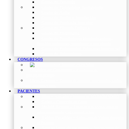
Grupo de Pediatría
Grupo de Fisioterapia Respiratoria
Grupo de Asma
Grupo de Sueño y Ventilación
Grupo de Patología Vascular
Grupo de Fibrosis Quística
Grupo de Enfermería
Grupo de Neumología intervencionista,
función pulmonar, trasplante y oncología
Grupo de Enfermedad Pulmonar Intersticial
Grupo de Tabaquismo
CONGRESOS
Histórico de Congresos
–
Congresos de
NEUMOMADRID
Otros Eventos
–
Entrega de premios, bienvenidas, tardes
con expertos y más.
PACIENTES
Blog
–
Artículos e Insights de NEUMOMADRID
Guías
–
Colección de Guías
Madrid Respira
–
Llamada a la acción sobre la
salud respiratoria y su comunicación
Vídeos Pacientes
–
Colección de Vídeos dirigidos
al Paciente
Asociaciones de pacientes
–
Asociaciones de