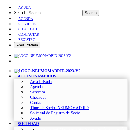
AYUDA
Search
Search
AGENDA
SERVICIOS
CHECKOUT
CONTACTAR
REGISTRO
Área Privada
ACCESOS RÁPIDOS
Área Privada
Agenda
Servicios
Checkout
Contactar
Tipos de Socios NEUMOMADRID
Solicitud de Registro de Socio
Ayuda
SOCIEDAD
Sociedad Madrileña de Neumología y Cirugía