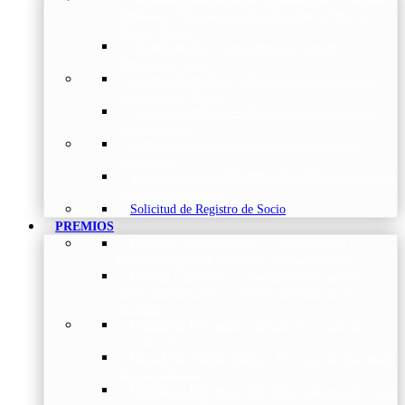
Torácica
–
Presentación de la Sociedad, Objetivos y
Nuestra Historia
Organización
–
Junta Directiva, Comités,
Direcciones y Foros
Grupos de trabajo
–
Nuestros coordinadores en
cada Grupo de Trabajo
Avales Científicos
–
Formulario de Solicitud de
Aval Científico
Patrocinadores
–
Organizaciones con las que
colaboramos
Tipos de Socios NEUMOMADRID
–
Requisitos
y beneficios de Socios
Solicitud de Registro de Socio
PREMIOS
Premios Neumomadrid – Introducción
–
Premios del Comité Científico de Neumomadrid
Comité Científico
–
Organización de premios,
cursos, publicaciones y eventos científicos de la
Sociedad
Premios a Proyectos
–
Becas a Proyectos de
Investigación
Beca Dña. Norah Nieto
–
Proyectos investigación
fibrosis pulmonar
Premios a Proyectos Nóveles
–
Becas a Proyectos