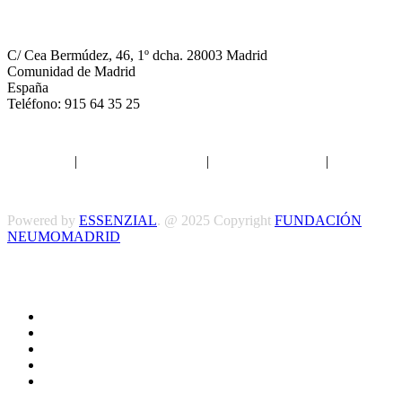
NEUMOMADRID
C/ Cea Bermúdez, 46, 1º dcha. 28003 Madrid
Comunidad de Madrid
España
Teléfono: 915 64 35 25
Aviso legal
|
Política de privacidad
|
Política de Cookies
|
Términos
y Condiciones
Powered by
ESSENZIAL
. @ 2025 Copyright
FUNDACIÓN
NEUMOMADRID
Síguenos