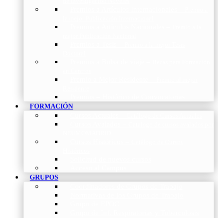
de Investigación Nóveles
Premios a Artículos Internacionales
–
Premio a
la mejor Publicación Internacional
Premios a Artículos Nacionales
–
Premio a la
mejor Publicación Nacional
Premios a Tesis
–
Premio a la mejor Tesis
Doctoral
Premios a Bolsa de viaje
–
Becas para Formación
en Centros
Premio a Mejor Residente
–
Premio al mejor
Residente
Premios – Histórico de Convocatorias
FORMACIÓN
Cursos Actuales
–
Catálogo de Cursos Actuales
Cursos Avalados
–
Catalogo de cursos avalados por
NEUMOMADRID
Cursos Históricos
–
Catálogo de Cursos
Históricos
Solicitud de nuevos cursos
Acceso al Campus
GRUPOS
Coordinadores de Grupos de Trabajo
Normativas de los Grupos de Trabajo
Grupo de EPOC
Grupo de Inf. Respiratorias y Tuberculosis