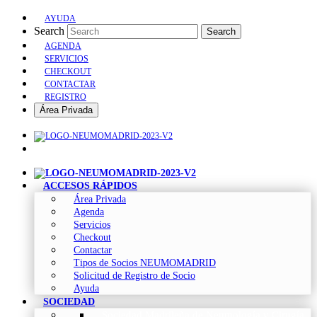
AYUDA
Search
Search
AGENDA
SERVICIOS
CHECKOUT
CONTACTAR
REGISTRO
Área Privada
ACCESOS RÁPIDOS
Área Privada
Agenda
Servicios
Checkout
Contactar
Tipos de Socios NEUMOMADRID
Solicitud de Registro de Socio
Ayuda
SOCIEDAD
Sociedad Madrileña de Neumología y Cirugía