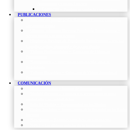
Neumología y Cirugía Torácica
Contactar
–
Póngase en contacto con nosotros
PUBLICACIONES
Proceso de publicación Revista
–
Conoce y participa
con nuestra revista
Últimos números Revista Patología Respiratoria
–
Acceso rápido a lo más reciente
Histórico Revista de Patología Respiratoria
–
Revista
Científica online, trimestral y de acceso abierto
Vídeos Profesionales
–
Colección de Vídeos de
Profesionales
Neumoteca
–
Colección de información sobre la
Neumología
Vídeos Pacientes
–
Colección de Vídeos dirigidos al
Pacientes
COMUNICACIÓN
Blog
–
Artículos e Insights de Neumomadrid
Madrid Respira
–
Llamada a la acción sobre la salud
respiratoria y su comunicación
Sala de Prensa
–
Neumomadrid en los Medios
Redes Sociales
–
Interacciones de la Sociedad en las Redes
Sociales
Newsletter
–
Boletines periódicos de información
News
–
Las últimas noticias de la fundación