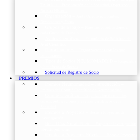
Torácica
–
Presentación de la Sociedad, Objetivos y
Nuestra Historia
Organización
–
Junta Directiva, Comités,
Direcciones y Foros
Grupos de trabajo
–
Nuestros coordinadores en
cada Grupo de Trabajo
Avales Científicos
–
Formulario de Solicitud de
Aval Científico
Patrocinadores
–
Organizaciones con las que
colaboramos
Tipos de Socios NEUMOMADRID
–
Requisitos
y beneficios de Socios
Solicitud de Registro de Socio
PREMIOS
Premios Neumomadrid – Introducción
–
Premios del Comité Científico de Neumomadrid
Comité Científico
–
Organización de premios,
cursos, publicaciones y eventos científicos de la
Sociedad
Premios a Proyectos
–
Becas a Proyectos de
Investigación
Beca Dña. Norah Nieto
–
Proyectos investigación
fibrosis pulmonar
Premios a Proyectos Nóveles
–
Becas a Proyectos