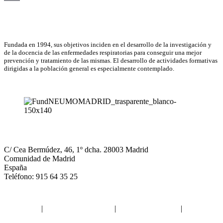
Email
Asociación Científica
Fundada en 1994, sus objetivos inciden en el desarrollo de la investigación y
de la docencia de las enfermedades respiratorias para conseguir una mejor
prevención y tratamiento de las mismas. El desarrollo de actividades formativas
dirigidas a la población general es especialmente contemplado.
NEUMOMADRID
C/ Cea Bermúdez, 46, 1º dcha. 28003 Madrid
Comunidad de Madrid
España
Teléfono: 915 64 35 25
Aviso legal
|
Política de privacidad
|
Política de Cookies
|
Términos
y Condiciones