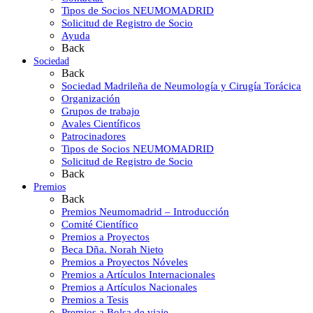
Tipos de Socios NEUMOMADRID
Solicitud de Registro de Socio
Ayuda
Back
Sociedad
Back
Sociedad Madrileña de Neumología y Cirugía Torácica
Organización
Grupos de trabajo
Avales Científicos
Patrocinadores
Tipos de Socios NEUMOMADRID
Solicitud de Registro de Socio
Back
Premios
Back
Premios Neumomadrid – Introducción
Comité Científico
Premios a Proyectos
Beca Dña. Norah Nieto
Premios a Proyectos Nóveles
Premios a Artículos Internacionales
Premios a Artículos Nacionales
Premios a Tesis
Premios a Bolsa de viaje