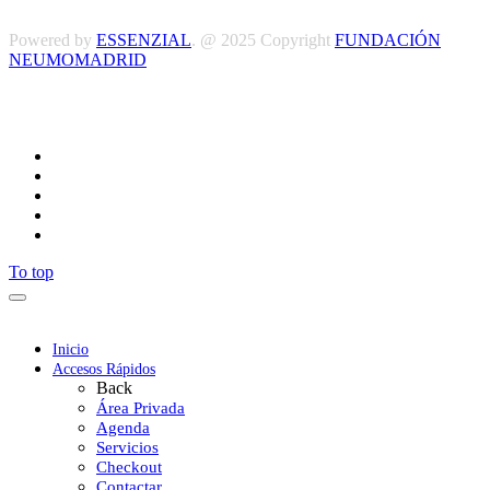
Powered by
ESSENZIAL
. @ 2025 Copyright
FUNDACIÓN
NEUMOMADRID
Síguenos
To top
Inicio
Accesos Rápidos
Back
Área Privada
Agenda
Servicios
Checkout
Contactar