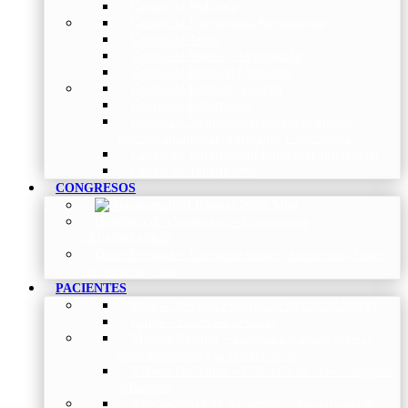
Grupo de Pediatría
Grupo de Fisioterapia Respiratoria
Grupo de Asma
Grupo de Sueño y Ventilación
Grupo de Patología Vascular
Grupo de Fibrosis Quística
Grupo de Enfermería
Grupo de Neumología intervencionista,
función pulmonar, trasplante y oncología
Grupo de Enfermedad Pulmonar Intersticial
Grupo de Tabaquismo
CONGRESOS
Histórico de Congresos
–
Congresos de
NEUMOMADRID
Otros Eventos
–
Entrega de premios, bienvenidas, tardes
con expertos y más.
PACIENTES
Blog
–
Artículos e Insights de NEUMOMADRID
Guías
–
Colección de Guías
Madrid Respira
–
Llamada a la acción sobre la
salud respiratoria y su comunicación
Vídeos Pacientes
–
Colección de Vídeos dirigidos
al Paciente
Asociaciones de pacientes
–
Asociaciones de