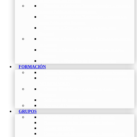
de Investigación Nóveles
Premios a Artículos Internacionales
–
Premio a
la mejor Publicación Internacional
Premios a Artículos Nacionales
–
Premio a la
mejor Publicación Nacional
Premios a Tesis
–
Premio a la mejor Tesis
Doctoral
Premios a Bolsa de viaje
–
Becas para Formación
en Centros
Premio a Mejor Residente
–
Premio al mejor
Residente
Premios – Histórico de Convocatorias
FORMACIÓN
Cursos Actuales
–
Catálogo de Cursos Actuales
Cursos Avalados
–
Catalogo de cursos avalados por
NEUMOMADRID
Cursos Históricos
–
Catálogo de Cursos
Históricos
Solicitud de nuevos cursos
Acceso al Campus
GRUPOS
Coordinadores de Grupos de Trabajo
Normativas de los Grupos de Trabajo
Grupo de EPOC
Grupo de Inf. Respiratorias y Tuberculosis